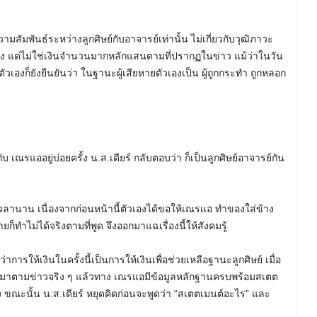
ความสัมพันธ์ระหว่างลูกศิษย์กับอาจารย์เท่านั้น ไม่เกี่ยวกับวุฒิภาวะ
ริง แต่ไม่ใช่เงินจำนวนมากหลักแสนตามที่ปรากฏในข่าว แม้ว่าในวัน
งก็ยังยืนยันว่า ในฐานะผู้เสียหายตัวเองเป็น ผู้ถูกกระทำ ถูกหลอก
ับ เณรแออยู่บ่อยครั้ง น.ส.เดียร์ กลับตอบว่า ก็เป็นลูกศิษย์อาจารย์กัน
ป็นเวลานาน เนื่องจากก่อนหน้านี้ตัวเองได้ขอให้เณรแอ ทำของใส่ข้าง
ก็ทำไม่ได้จริงตามที่พูด จึงออกมาแฉเรื่องนี้ให้สังคมรู้
ารให้เงินในครั้งนี้เป็นการให้เงินเพื่อช่วยเหลือฐานะลูกศิษย์ เมื่อ
ออกมาตามข่าวจริง ๆ แล้วทาง เณรแอมีข้อมูลหลักฐานครบพร้อมสเตต
ขณะนั้น น.ส.เดียร์ หยุดคิดก่อนจะพูดว่า “สเตตเมนต์อะไร” และ