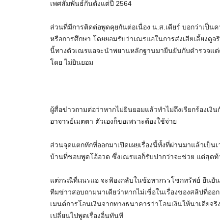
เพศสัมพันธ์กันตั้งแต่ปี 2564
ส่วนที่มีการติดต่อพูดคุยกันต่อเนื่อง น.ส.เดียร์ บอกว่าเป็น
หรือการศึกษา โดยยอมรับว่าเณรแอในการส่งเสียเลี้ยงดูจ
นี้ทางตัวเณรแอจะนำพยานหลักฐานมายืนยันกับตำรวจแต่ตัวเอ
โดย ไม่ยินยอม
ผู้สื่อข่าวถามต่อว่าหากไม่ยินยอมแล้วทำไม่ถึงเรียกร้องเงินก
อาจารย์เมตตา ตัวเองก็ขอเพราะต้องใช้จ่าย
ส่วนจุดแตกหักที่ออกมาเปิดเผยเรื่องนี้ทั้งที่ผ่านมาแล้วเ
บ้านที่ชอบพูดโอ้อวด ซึ่งเณรแอก็รับปากว่าจะช่วย แต่สุดท้าย
แต่กรณีที่เณรแอ จะฟ้องกลับในข้อหากรรโชกทรัพย์ ยืนยันว่าก
ทีมข่าวสอบถามนาเดียว่าหากไม่เชื่อในเรื่องของสลิปที่
เมนต์การโอนเงินจากทางธนาคารว่าโอนเงินให้นาเดียจริง 
เปลี่ยนไปพูดเรื่องอื่นทันที