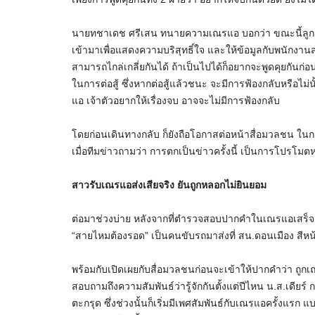
นายทชาเดช ศรีเสน ทนายความเณรแอ บอกว่า ขณะนี้ลูกความย
เข้ามาเพื่อแสดงความบริสุทธิ์ใจ และให้ข้อมูลกับพนักงานสอ
สามารถไกล่เกลี่ยกันได้ ถ้าเป็นไปได้ก็อยากจะพูดคุยกันก
ในการต่อสู้ ซึ่งหากต่อสู้แล้วชนะ จะมีการฟ้องกลับหรือไม่น
แอ เจ้าตัวอยากให้เรื่องจบ อาจจะไม่มีการฟ้องกลับ
โดยก่อนเดินทางกลับ ก็ยังถือโอกาสต่อหน้าสื่อมวลชน ในกา
เมื่อทีมข่าวถามว่า การตกเป็นข่าวครั้งนี้ เป็นการโปรโมตหนั
สาวรับเณรแอส่งเสียจริง ยันถูกหลอกไม่ยินยอม
ต่อมาช่วงบ่าย หลังจากที่ตำรวจสอบปากคำในเณรแอเสร็จสิ
“สายไหมต้องรอด” เป็นคนขับรถมาส่งที่ สน.ดอนเมือง สีหน้
พร้อมกับเปิดเผยกับสื่อมวลชนก่อนจะเข้าให้ปากคำว่า ถูกเณร
สอบถามถึงความสัมพันธ์ว่ารู้จักกันตั้งแต่ปีไหน น.ส.เดียร์ ก
ตะกรุด ซึ่งช่วงนั้นก็เริ่มมีเพศสัมพันธ์กับเณรแอครั้งแรก แบ