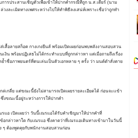
รประสานเชิญตัวเพื่อเข้าให้ปากคำกรณีที่ถูก น.ส.เดียร์ (นาม
อ ล่วงละเมิดทางเพศระหว่างไปให้ทำพิธีลงเสน่ห์เพราะเชื่อว่าถูกทำ
ใส่เสื้อลายสก็อต กางเกงยีนส์ พร้อมเปิดเผยก่อนพบพลังงานสอบสวน
เงิน พร้อมปฏิเสธไม่ได้กระทำแบบที่ถูกกล่าวหา แต่เมื่อถามถึงเรื่อง
ำชื่อภาพยนตร์ที่ตนเล่นเป็นตัวเอกหลาย ๆ ครั้ง ว่า มนต์ดำสั่งตาย
ล่เกลี่ย แต่ขณะนี้ยังไม่สามารถเปิดเผยรายละเอียดได้ ก่อนจะเเข้า
ึ่งขณะนี้อยู่ระหว่างการให้ปากคำ
แอ เปิดเผยว่า วันนี้เณรแอได้รับคำเชิญมาให้ปากคำที่
ข้อกล่าวหาใด กับเณรแอ ซึ่งคาดว่าที่เณรแอเดินทางเข้ามาในวันนี้
ดต่าง ๆ ต้องพูดคุยกับพนักงานสอบสวนก่อน