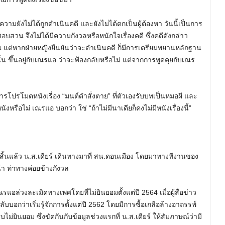
ังไม่ได้ถูกดำเนินคดี และยังไม่ได้ตกเป็นผู้ต้องหา วันนี้เป็นการ
บสวน จึงไม่ได้มีความกังวลหรือหนักใจเรื่องคดี ซึ่งคดีดังกล่าว
่อน แต่หากฝ่ายหญิงยืนยันว่าจะดำเนินคดี ก็มีการเตรียมพยานหลักฐาน
ั้น ขึ้นอยู่กับเณรแอ ว่าจะฟ้องกลับหรือไม่ แต่จากการพูดคุยกับเณร
รโปรโมตหนังเรื่อง “มนต์ดำสั่งตาย” ที่ตัวเองรับบทเป็นหมอผี และ
งหรือไม่ เณรแอ บอกว่า ใช่ “ถ้าไม่มีนาเดียก็คงไม่มีหนังเรื่องนี้”
้นแล้ว น.ส.เดียร์ เดินทางมาที่ สน.ดอนเมือง โดยมาทางทีงานของ
า ท่าทางค่อยข้างกังวล
แอล่วงละเมิดทางเพศโดยที่ไม่ยินยอมตั้งแต่ปี 2564 เมื่อผู้สื่อข่าว
ลับบอกว่าเริ่มรู้จักการตั้งแต่ปี 2562 โดยมีการซื้อเกลือล้างอาถรรพ์
บไม่ยินยอม ซึ่งขัดกันกับข้อมูลช่วงแรกที่ น.ส.เดียร์ ให้สัมภาษณ์ว่ามี