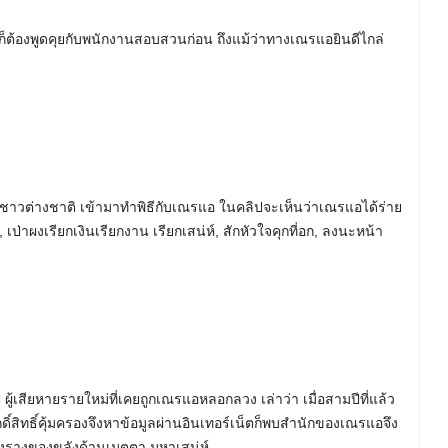
นี้ก็ต้องพูดคุยกับพนักงานสอบสวนก่อน ถึงแม้ว่าทางเณรแอยินดีไกล่
ชาวต่างชาติ เข้ามาทำพิธีกับเณรแอ ในคลิปจะเห็นว่าเณรแอได้ร่าย
่าผงเรียกเงินเรียกงาน เรียกเสน่ห์, สักหัวใจคุกที่อก, ลงนะหน้า
ี ผู้เสียหายรายใหม่ที่เคยถูกเณรแอหลอกลวง เล่าว่า เมื่อสามปีที่แล้ว
กดิ์สิทธิ์คุ้มครองจึงหาข้อมูลผ่านอินเทอร์เน็ตก็พบสำนักของเณรแอจึง
่องรางของขลังด้านเมตตา มหาเสน่ห์