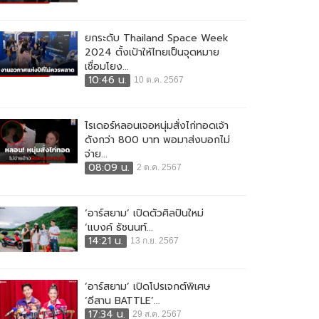
ยกระดับ Thailand Space Week
2024 ตั้งเป้าให้ไทยเป็นจุดหมาย
เชื่อมโยง...
10:46 น.
10 ต.ค. 2567
ไรเดอร์หลอนเจอหนุ่มสั่งไก่ทอดเจ้า
ดังกว่า 800 บาท พอมาส่งบอกไม่
จ่าย...
08:09 น.
2 ต.ค. 2567
‘อาร์สยาม’ เปิดตัวศิลปินใหม่
‘แบงค์ ธัชนนท์...
14:21 น.
13 ก.ย. 2567
‘อาร์สยาม’ เปิดโปรเจกต์พิเศษ
‘อีสาน BATTLE’...
17:34 น.
29 ส.ค. 2567