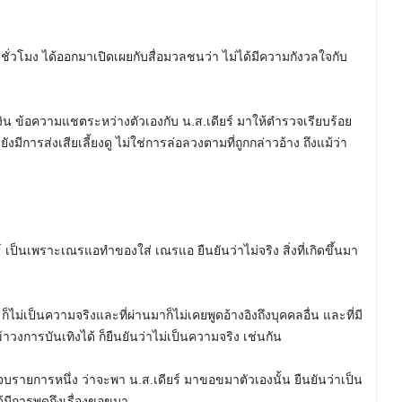
วโมง ได้ออกมาเปิดเผยกับสื่อมวลชนว่า ไม่ได้มีความกังวลใจกับ
งิน ข้อความแชตระหว่างตัวเองกับ น.ส.เดียร์ มาให้ตำรวจเรียบร้อย
มีการส่งเสียเลี้ยงดู ไม่ใช่การล่อลวงตามที่ถูกกล่าวอ้าง ถึงแม้ว่า
์ เป็นเพราะเณรแอทำของใส่ เณรแอ ยืนยันว่าไม่จริง สิ่งที่เกิดขึ้นมา
ไม่เป็นความจริงและที่ผ่านมาก็ไม่เคยพูดอ้างอิงถึงบุคคลอื่น และที่มี
วงการบันเทิงได้ ก็ยืนยันว่าไม่เป็นความจริง เช่นกัน
จบรายการหนึ่ง ว่าจะพา น.ส.เดียร์ มาขอขมาตัวเองนั้น ยืนยันว่าเป็น
ด้มีการพูดถึงเรื่องขอขมา