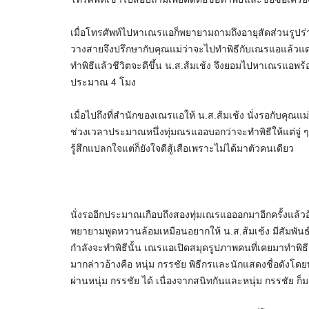
เมื่อโทรศัพท์ไปหาเณรแอก็พยายามถามถึงอายุสัดส่วนรูปร่างแ
วางสายจึงปรึกษากับคุณแม่ว่าจะไปทำพิธีกับเณรแอแล้วแต
ทำพิธีแล้วชีวิตจะดีขึ้น น.ส.ส้มเช้ง จึงยอมไปหาเณรแอพร้
ประมาณ 4 โมง
เมื่อไปถึงที่สำนักของเณรแอให้ น.ส.ส้มเช้ง นั่งรอกับคุณแม่จ
ช่วงเวลาประมาณหนึ่งทุ่มณรแออบอกว่าจะทำพิธีให้แต่จู่ ๆ 
รู้สึกแปลกใจแต่ก็ยังใจดีสู้เสือเพราะไม่ได้มาตัวคนเดียว
นั่งรออีกประมาณเกือบถึงสองทุ่มเณรแอออกมาอีกครั้งแล้วอ
พยายามพูดหวานล้อมเหมือนอยากให้ น.ส.ส้มเช้ง มีสัมพันธ์ส
กำลังจะทำพิธีนั้น เณรแอเปิดสมุดรูปภาพคนที่เคยมาทำพิธีก
มากล่าวอ้างคือ หนุ่ม กรรชัย พิธีกรและนักแสดงชื่อดังโ
ผ่านหนุ่ม กรรชัย ได้ เนื่องจากสนิทกันและหนุ่ม กรรชัย ก