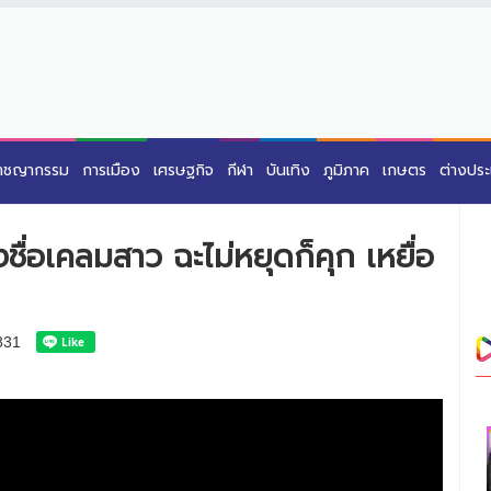
าชญากรรม
การเมือง
เศรษฐกิจ
กีฬา
บันเทิง
ภูมิภาค
เกษตร
ต่างปร
ชื่อเคลมสาว ฉะไม่หยุดก็คุก เหยื่อ
831