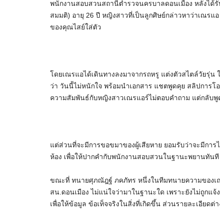
พนักงานสอบสวนสถานีตำรวจนครบาลดอนเมือง หลังได้รับกา
สมมติ) อายุ 26 ปี หญิงสาวที่เป็นลูกศิษย์กล่าวหาว่าเณรแ
ของคุณไสย์ใส่ตัว
โดยเณรแอได้เดินทางลงมาจากรถหรู แต่งตัวสไตล์วัยรุ่น 
ว่า วันนี้ไม่หนักใจ พร้อมนำเอกสาร แชตพูดคุย สลิปการโอน
ความสัมพันธ์กับหญิงสาวเณรแอร์ไม่ตอบคำถาม แต่กลับพูดย้
แต่ส่วนที่จะมีการขอขมาของผู้เสียหาย ยอมรับว่าจะมีการไก
ห้อง เพื่อให้ปากคำกับพนักงานสอบสวนในฐานะพยานทันที ซ
ขณะที่ ทนายศุภณัฎฐ์ ภคภัทร หนึ่งในทีมทนายความของเณร
สน.ดอนเมือง ไม่แน่ใจว่ามาในฐานะใด เพราะยังไม่ถูกแจ้ง
เพื่อให้ข้อมูล ข้อเท็จจริงในสิ่งที่เกิดขึ้น ส่วนรายละเอีย