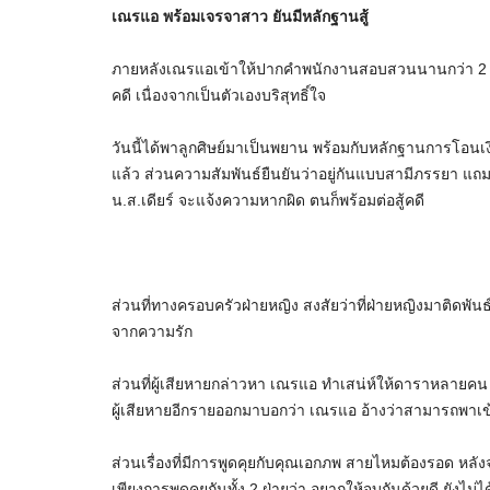
เณรแอ พร้อมเจรจาสาว ยันมีหลักฐานสู้
ภายหลังเณรแอเข้าให้ปากคำพนักงานสอบสวนนานกว่า 2 ชั่
คดี เนื่องจากเป็นตัวเองบริสุทธิ์ใจ
วันนี้ได้พาลูกศิษย์มาเป็นพยาน พร้อมกับหลักฐานการโอนเ
แล้ว ส่วนความสัมพันธ์ยืนยันว่าอยู่กันแบบสามีภรรยา แถมยัง
น.ส.เดียร์ จะแจ้งความหากผิด ตนก็พร้อมต่อสู้คดี
ส่วนที่ทางครอบครัวฝ่ายหญิง สงสัยว่าที่ฝ่ายหญิงมาติดพันธ
จากความรัก
ส่วนที่ผู้เสียหายกล่าวหา เณรแอ ทำเสน่ห์ให้ดาราหลายคน ก็
ผู้เสียหายอีกรายออกมาบอกว่า เณรแอ อ้างว่าสามารถพาเข้า
ส่วนเรื่องที่มีการพูดคุยกับคุณเอกภพ สายไหมต้องรอด หลัง
เพียงการพูดคุยกันทั้ง 2 ฝ่ายว่า อยากให้จบกันด้วยดี ยังไม่ไ