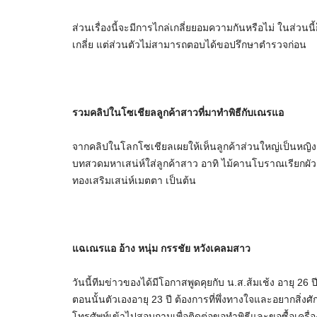
ส่วนเรื่องนี้จะมีการไกล่เกลี่ยยอมความกันหรือไม่ ในส่วน
เกลี่ย แต่ส่วนตัวไม่สามารถตอบได้ขอปรึกษาตำรวจก่อน
รวมคลิปในโซเชียลลูกค้าสาวที่มาทำพิธีกับเณรแอ
จากคลิปในโลกโซเชียลเผยให้เห็นลูกค้าส่วนใหญ่เป็นหญิง
บทสวดมหาเสน่ห์ใส่ลูกค้าสาว อาทิ ไม้คานโบราณเรียกผัว, เป
ทองเสริมเสน่ห์เมตตา เป็นต้น
แฉเณรแอ อ้าง หนุ่ม กรรชัย หวังเคลมสาว
วันนี้ทีมข่าวของได้มีโอกาสพูดคุยกับ น.ส.ส้มเช้ง อายุ 26 ป
ตอนนั้นตัวเองอายุ 23 ปี ต้องการที่พึ่งทางใจและอยากสิ่งศั
โทรศัพท์เข้าไปสอบถามเพื่อติดต่อขอทำพิธีและขอซื้อเครื