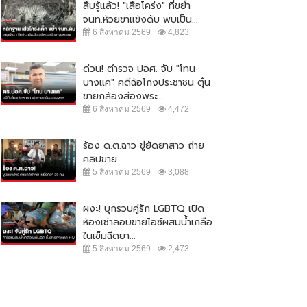
สืบรู้แล้ว! "เสือโคร่ง" ที่ขย้ำ
จนท.ห้วยขาแข้งดับ พบเป็น...
6 สิงหาคม 2569
4,823
ด่วน! ตำรวจ ปอศ. จับ "โทน
บางแค" คดีฉ้อโกงประชาชน ตุ๋น
ขายกล้องส่องพระ...
6 สิงหาคม 2569
4,472
ร้อง ด.ต.ฉาว ขู่ยัดยาสาว ถ่าย
คลิปขาย
5 สิงหาคม 2569
3,088
ผงะ! บุกรวบคู่รัก LGBTQ เปิด
ห้องเช่าลอบขายไอซ์ผสมน้ำเกลือ
ในเข็มฉีดยา...
5 สิงหาคม 2569
2,473