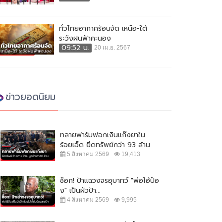
ทั่วไทยอากาศร้อนจัด เหนือ-ใต้
ระวังฝนฟ้าคะนอง
09:52 น.
20 เม.ย. 2567
ข่าวยอดนิยม
ทลายฟาร์มฟอกเงินแก๊งยาใน
ร้อยเอ็ด ยึดทรัพย์กว่า 93 ล้าน
5 สิงหาคม 2569
19,413
ช็อก! ป้าแฉวงจรอุบาทว์ "พ่อไอ้ป๋อ
ง" เป็นผัวป้า...
4 สิงหาคม 2569
9,995