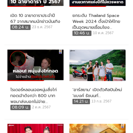
เปิด 10 ฉายาดาราประจำปี
ยกระดับ Thailand Space
67 จากสมาคมนักข่าวบันเทิง
Week 2024 ตั้งเป้าให้ไทย
08:24 น.
เป็นจุดหมายเชื่อมโยง...
23 ธ.ค. 2567
10:46 น.
10 ต.ค. 2567
ไรเดอร์หลอนเจอหนุ่มสั่งไก่
‘อาร์สยาม’ เปิดตัวศิลปินใหม่
ทอดเจ้าดังกว่า 800 บาท
‘แบงค์ ธัชนนท์...
14:21 น.
พอมาส่งบอกไม่จ่าย...
13 ก.ย. 2567
08:09 น.
2 ต.ค. 2567