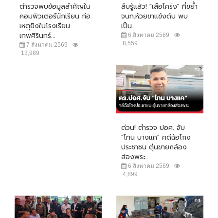
ตำรวจพบข้อมูลสำคัญใน
สืบรู้แล้ว! "เสือโคร่ง" ที่ขย้ำ
คอมพิวเตอร์นักเรียน ก่อ
จนท.ห้วยขาแข้งดับ พบ
เหตุยิงในโรงเรียน
เป็น...
เทพศิรินทร์...
6 สิงหาคม 2569
8,559
7 สิงหาคม 2569
13,989
ด่วน! ตำรวจ ปอศ. จับ
"โทน บางแค" คดีฉ้อโกง
ประชาชน ตุ๋นขายกล้อง
ส่องพระ...
6 สิงหาคม 2569
4,899