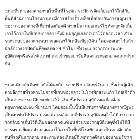
ขณะที่รถ ของกลางภายในพื้นที่โรงพัก จะมีการจัดเก็บเอาไว้ใกล้กับ
พื้นที่สำนักงานโรงพัก และมีการสร้างรั้วเหล็กเพื่อป้องกันการสูญหาย
ของรถของกลางที่เกี่ยวข้องกับคดี หากเป็นรถมอเตอร์ไซต์จะถูกจัดเก็บ
เอาไว้ภายในที่เก็บของกลางซึ่งมี แม่กุญแจล็อคเอาไว้ตลอดเวลา ส่วน
รถกระบะของกลางพบว่าจอดเอาไว้เหลือเพียง3คัน โดยจอดเอาไว้แล้ว
มีกล้องวงจรปิดบันทึกตลอด 24 ชั่วโมง ซึ่งจะแยกจากรถประเภท
อุบัติเหตุหรือรอไฟแนนซ์และเจ้าของมารับคืนจะแยกออกมาคนละส่วน
กัน
ขณะเดียวกันทีมข่าวยังได้คุยกับ นายปรีชา อินทร์จันดา ซึ่งเป็นผู้เสีย
หายอีกรายที่รถหายไปจากที่เก็บของกลางในโรงพักสระแก้ว โดยเจ้าตัว
เป็นเจ้าของรถ Chevrolet สีน้ำเงิน ซึ่งประสบอุบัติเหตุเมื่อเดือน
พฤษภาคม2566 ที่ผ่านมา โดยตอนนั้นนั้นมีแฟนสาวคือนางสาวณัฐพร
เป็นคนขับไปประสบเหตุ และหลังจากที่ประสบอุบัติเหตุจึงได้มีการลาก
รถกลับมาเก็บไว้ที่เก็บของกลางแต่เป็นส่วนของรถอุบัติเหตุซึ่งไม่ได้มี
การตรวจยึดแต่ฝากจอดเอาไว้ภายในพื้นที่โรงพัก และเป็นจุดเดียวกัน
กับที่รถคันแรกหาย และภายหลังเกิดอุบัติเหตุทางด้านของนายปรีชาก็