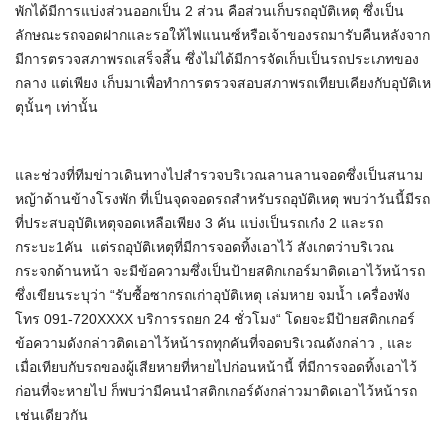
พักได้มีการแบ่งส่วนออกเป็น 2 ส่วน คือส่วนเก็บรถอุบัติเหตุ ซึ่งเป็น
ลักษณะรถจอดฝากและรอให้ไฟแนนซ์หรือเจ้าของรถมารับคืนหลังจาก
มีการตรวจสภาพรถเสร็จสิ้น ซึ่งไม่ได้มีการจัดเก็บเป็นรถประเภทของ
กลาง แต่เพียง เก็บมาเพื่อทำการตรวจสอบสภาพรถเทียบเคียงกับอุบัติเห
ตุนั้นๆ เท่านั้น
และช่วงที่ทีมข่าวเดินทางไปสำรวจบริเวณลานลานจอดซึ่งเป็นสนาม
หญ้าด้านข้างโรงพัก ที่เป็นจุดจอดรถสำหรับรถอุบัติเหตุ พบว่าวันนี้มีรถ
ที่ประสบอุบัติเหตุจอดเหลือเพียง 3 คัน แบ่งเป็นรถเก๋ง 2 และรถ
กระบะ1คัน แต่รถอุบัติเหตุที่มีการจอดทิ้งเอาไว้ สังเกตว่าบริเวณ
กระจกด้านหน้า จะมีข้อความซึ่งเป็นป้ายสติกเกอร์มาติดเอาไว้หน้ารถ
ซึ่งเขียนระบุว่า “รับซื้อซากรถเก่าอุบัติเหตุ เล่มหาย จมน้ำ เครื่องพัง
โทร 091-720XXXX บริการรถยก 24 ชั่วโมง“ โดยจะมีป้ายสติกเกอร์
ข้อความดังกล่าวติดเอาไว้หน้ารถทุกคันที่จอดบริเวณดังกล่าว , และ
เมื่อเทียบกับรถของผู้เสียหายที่หายไปก่อนหน้านี้ ที่มีการจอดทิ้งเอาไว้
ก่อนที่จะหายไป ก็พบว่ามีคนนำสติกเกอร์ดังกล่าวมาติดเอาไว้หน้ารถ
เช่นเดียวกัน