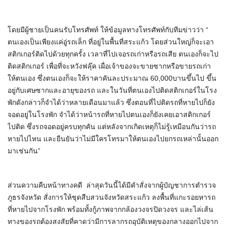
โดยมีผู้ชายเป็นคนรับโทรศัพท์ ให้ข้อมูลทางโทรศัพท์กับทีมข่าวว่า “
ตนเองเป็นเพียงแค่อู่รถเล็ก ที่อยู่ในพื้นที่สระแก้ว โดยส่วนใหญ่ก็จะเอา
สติกเกอร์ติดไปด้วยทุกครั้ง เวลาที่ไปเจอรถเก่าหรือรถเสีย ตนเองก็จะไป
ติดสติกเกอร์ เพื่อที่จะหวังฟลุ๊ค เผื่อเจ้าของจะขายซากหรือขายรถเก่า
ให้ตนเอง ซึ่งตนเองก็จะให้ราคาคันละประมาณ 60,000บานขึ้นไป ขึ้น
อยู่กับเศษซากและอายุของรถ และในวันที่ตนเองไปติดสติกเกอร์ในโรง
พักดังกล่าวก็จำได้ว่าหลายเดือนมาแล้ว ซึ่งตอนที่ไปติดรถที่หายไปก็ยัง
จอดอยู่ในโรงพัก จำได้ว่าหน้ารถที่หายไปตนเองก็ยังเคยเอาสติกเกอร์
ไปติด ซึ่งรถจอดอยู่ครบทุกคัน แต่หลังจากเกิดเหตุก็ไม่รู้เหมือนกันว่ารถ
หายไปไหน และยืนยันว่าไม่มีใครโทรมาให้ตนเองไปยกรถเหล่านั้นออก
มาเช่นกัน”
ส่วนความคืบหน้าทางคดี ล่าสุดวันนี้ได้มีคำสั่งจากผู้บัญชาการตำรวจ
ภูธรจังหวัด สั่งการให้ชุดสืบสวนจังหวัดสระแก้ว ลงพื้นที่แกะรอยหารถ
ที่หายไปจากโรงพัก พร้อมทั้งกู้ภาพจากกล้องวงจรปิดวงจร และไล่เส้น
ทางของรถต้องสงสัยที่คาดว่ามีการลากรถอุบัติเหตุของกลางออกไปจาก