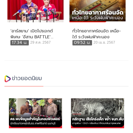
‘อาร์สยาม’ เปิดโปรเจกต์
ทั่วไทยอากาศร้อนจัด เหนือ-
พิเศษ ‘อีสาน BATTLE’...
ใต้ ระวังฝนฟ้าคะนอง
17:34 น.
09:52 น.
29 ส.ค. 2567
20 เม.ย. 2567
ข่าวยอดนิยม