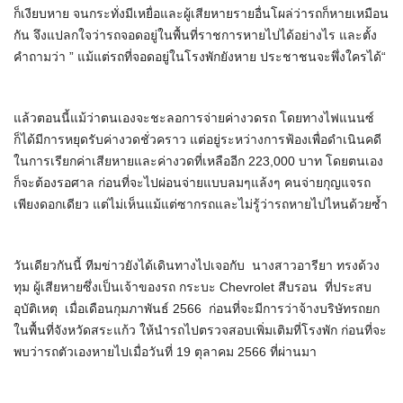
ก็เงียบหาย จนกระทั่งมีเหยื่อและผู้เสียหายรายอื่นโผล่ว่ารถก็หายเหมือน
กัน จึงแปลกใจว่ารถจอดอยู่ในพื้นที่ราชการหายไปได้อย่างไร และตั้ง
คำถามว่า ” แม้แต่รถที่จอดอยู่ในโรงพักยังหาย ประชาชนจะพึ่งใครได้“
แล้วตอนนี้แม้ว่าตนเองจะชะลอการจ่ายค่างวดรถ โดยทางไฟแนนซ์
ก็ได้มีการหยุดรับค่างวดชั่วคราว แต่อยู่ระหว่างการฟ้องเพื่อดำเนินคดี
ในการเรียกค่าเสียหายและค่างวดที่เหลืออีก 223,000 บาท โดยตนเอง
ก็จะต้องรอศาล ก่อนที่จะไปผ่อนจ่ายแบบลมๆแล้งๆ คนจ่ายกุญแจรถ
เพียงดอกเดียว แต่ไม่เห็นแม้แต่ซากรถและไม่รู้ว่ารถหายไปไหนด้วยซ้ำ
วันเดียวกันนี้ ทีมข่าวยังได้เดินทางไปเจอกับ นางสาวอารียา ทรงด้วง
ทุม ผู้เสียหายซึ่งเป็นเจ้าของรถ กระบะ Chevrolet สีบรอน ที่ประสบ
อุบัติเหตุ เมื่อเดือนกุมภาพันธ์ 2566 ก่อนที่จะมีการว่าจ้างบริษัทรถยก
ในพื้นที่จังหวัดสระแก้ว ให้นำรถไปตรวจสอบเพิ่มเติมที่โรงพัก ก่อนที่จะ
พบว่ารถตัวเองหายไปเมื่อวันที่ 19 ตุลาคม 2566 ที่ผ่านมา