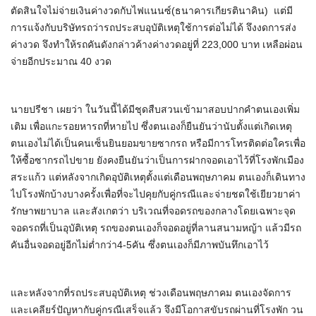
ตัดสินใจไม่จ่ายเงินค่างวดกับไฟแนนซ์(ธนาคารเกียรตินาคิน) แต่มี
การแจ้งกับบริษัทรถว่ารถประสบอุบัติเหตุใช้การต่อไม่ได้ จึงงดการส่ง
ค่างวด จึงทำให้รถคันดังกล่าวค้างค่างวดอยู่ที่ 223,000 บาท เหลือผ่อน
จ่ายอีกประมาณ 40 งวด
นายปรีชา เผยว่า ในวันนี้ได้มีชุดสืบสวนเข้ามาสอบปากคำตนเองเพิ่ม
เติม เพื่อแกะรอยหารถที่หายไป ซึ่งตนเองก็ยืนยันว่านับตั้งแต่เกิดเหตุ
ตนเองไม่ได้เป็นคนเซ็นยินยอมขายซากรถ หรือมีการโทรติดต่อใครเพื่อ
ให้ซื้อซากรถไปขาย ยังคงยืนยันว่าเป็นการฝากจอดเอาไว้ที่โรงพักเมือง
สระแก้ว แต่หลังจากเกิดอุบัติเหตุตั้งแต่เดือนพฤษภาคม ตนเองก็เดินทาง
ไปโรงพักบ้างบางครั้งเพื่อที่จะไปคุยกับคู่กรณีและจ่ายชดใช้เยียวยาค่า
รักษาพยาบาล และสังเกตว่า บริเวณที่จอดรถของกลางโดยเฉพาะจุด
จอดรถที่เป็นอุบัติเหตุ รถของตนเองก็จอดอยู่ที่ลานสนามหญ้า แล้วมีรถ
คันอื่นจอดอยู่อีกไม่ต่ำกว่า4-5คัน ซึ่งตนเองก็มีภาพบันทึกเอาไว้
และหลังจากที่รถประสบอุบัติเหตุ ช่วงเดือนพฤษภาคม ตนเองจัดการ
และเคลียร์ปัญหากับคู่กรณีเสร็จแล้ว จึงมีโอกาสขับรถผ่านที่โรงพัก วน