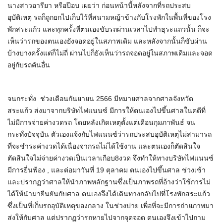
นางสาวอารียา หรือป๊อบ เผยว่า ก่อนหน้านี้หลังจากที่รถประสบ
อุบัติเหตุ รถก็ถูกยกไปเก็บไว้ที่สนามหญ้าข้างกับโรงพักในพื้นที่ของโรง
พักสระแก้ว และทุกครั้งที่ตนเองขับรถผ่านเวลาไปทำธุระแถวนั้น ก็จะ
เห็นว่ารถของตนเองยังจอดอยู่ในสภาพเดิม และหลังจากนั้นก็ขับผ่าน
บ้างบางครั้งแต่ก็ไม่ถี่ ผ่านไปก็ยังเห็นว่ารถจอดอยู่ในสภาพเดิมและจอด
อยู่กับรถคันอื่น
จนกระทั่ง ช่วงเดือนกันยายน 2566 มีหมายศาลจากศาลจังหวัด
สระแก้ว ส่งมาจากบริษัทไฟแนนซ์ มีการให้ตนเองไปขึ้นศาลในคดีที่
ไม่มีการจ่ายค่างวดรถ โดยหลังเกิดเหตุตั้งแต่เดือนกุมภาพันธ์ จน
กระทั่งปัจจุบัน ตัวเองแจ้งกับไฟแนนซ์ว่ารถประสบอุบัติเหตุไม่สามารถ
ที่จะชำระค่างวดได้เนื่องจากรถไม่ได้ใช้งาน และตนเองก็ตัดสินใจ
ตัดสินใจไม่จ่ายค่างวดเป็นเวลาเกือบ8งวด จึงทำให้ทางบริษัทไฟแนนซ์
มีการยื่นฟ้อง , และต่อมาวันที่ 19 ตุลาคม ตนเองไปขึ้นศาล ช่วงเช้า
และปรากฏว่าศาลให้นำภาพหลักฐานซึ่งเป็นภาพรถที่อ้างว่าใช้การไม่
ได้ให้นำมายืนยันกับศาล ตนเองจึงได้เดินทางกลับไปที่โรงพักสระแก้ว
ซึ่งเป็นที่เก็บรถอุบัติเหตุของกลาง ในช่วงบ่าย เพื่อที่จะมีการถ่ายภาพมา
ส่งให้กับศาล แต่ปรากฏว่ารถหายไปจากจุดจอด ตนเองจึงเข้าไปถาม