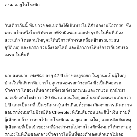
คงจอดอยู่ในโรงพัก
วันเดียวกันนี้ ทีมข่าวช่องแปดยังได้เดินทางไปที่สำนักงานโอ๋รถยก ซึ่ง
พบว่าเป็นหนึ่งในบริษัทรถยกที่รับผิดชอบและทำธุรกิจในพื้นที่เมือง
สระแก้ว โดยส่วนใหญ่จะให้บริการสำหรับเคลื่อนย้ายรถประสบ
อุบัติเหตุ และยกรถ รวมถึงรถสไลด์ และมีอาการให้บริการเกี่ยวกับรถ
เครน ในพื้นที่
นายสมหมาย เพ่งพินิจ อายุ 42 ปี เจ้าของอู่รถยก ในฐานะเป็นผู้ใหญ่
บ้านในพื้นที่ พาทีมข่าวไปดูลานจอดรถกว้างหลัง ซึ่งเป็นที่จอดรถ
ชั่วคราว โดยจะเห็นซากรถทั้งรถเก๋งรถกระบะและรถแวน ถูกนำมา
จอดเรียงกันไม่ต่ำกว่า 30 คัน แต่ส่วนใหญ่จะเป็นรถที่จอดนานเกินกว่า
1 ปี และเป็นรถที่ เป็นชนิดรถรุ่นเก่าเกือบทั้งหมด เกิดจากการเดินตรวจ
สอบรถทั้งหมดไม่มีรถยี่ห้อ Chevrolet ที่เป็นสีบรอนและสีน้ำเงิน ตามที่
ผู้เสียหายอ้างว่าหายไปจากโรงพักจอดอยู่แต่อย่างใด , และหลังเกิดเหตุ
ผู้เสียหายที่เป็นเจ้าของรถที่อ้างว่าหายไปจากโรงพักทั้งหมดได้มาตามดู
รถเองในที่เก็บของกลางชั่วคราวในพื้นที่ของตัวเองแล้วแต่ก็ไม่เจอ