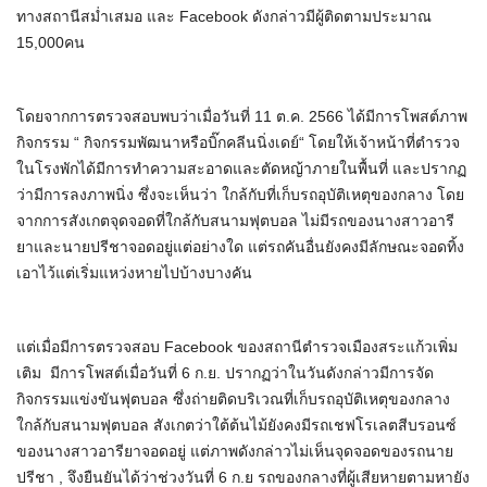
ทางสถานีสม่ำเสมอ และ Facebook ดังกล่าวมีผู้ติดตามประมาณ
15,000คน
โดยจากการตรวจสอบพบว่าเมื่อวันที่ 11 ต.ค. 2566 ได้มีการโพสต์ภาพ
กิจกรรม “ กิจกรรมพัฒนาหรือบิ๊กคลีนนิ่งเดย์“ โดยให้เจ้าหน้าที่ตำรวจ
ในโรงพักได้มีการทำความสะอาดและตัดหญ้าภายในพื้นที่ และปรากฏ
ว่ามีการลงภาพนิ่ง ซึ่งจะเห็นว่า ใกล้กับที่เก็บรถอุบัติเหตุของกลาง โดย
จากการสังเกตจุดจอดที่ใกล้กับสนามฟุตบอล ไม่มีรถของนางสาวอารี
ยาและนายปรีชาจอดอยู่แต่อย่างใด แต่รถคันอื่นยังคงมีลักษณะจอดทิ้ง
เอาไว้แต่เริ่มแหว่งหายไปบ้างบางคัน
แต่เมื่อมีการตรวจสอบ Facebook ของสถานีตำรวจเมืองสระแก้วเพิ่ม
เติม มีการโพสต์เมื่อวันที่ 6 ก.ย. ปรากฏว่าในวันดังกล่าวมีการจัด
กิจกรรมแข่งขันฟุตบอล ซึ่งถ่ายติดบริเวณที่เก็บรถอุบัติเหตุของกลาง
ใกล้กับสนามฟุตบอล สังเกตว่าใต้ต้นไม้ยังคงมีรถเชฟโรเลตสีบรอนซ์
ของนางสาวอารียาจอดอยู่ แต่ภาพดังกล่าวไม่เห็นจุดจอดของรถนาย
ปรีชา , จึงยืนยันได้ว่าช่วงวันที่ 6 ก.ย รถของกลางที่ผู้เสียหายตามหายัง