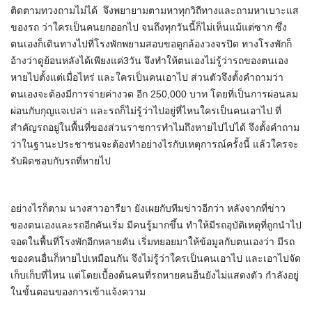
ติดตามทวงถามไม่ได้ จึงพยายามตามหาทุกวิถีทางและถามหาเบาะแส
ของรถ ว่าใครเป็นคนยกออกไป จนถึงทุกวันนี้ก็ไม่เห็นแม้แต่ซาก ซึ่ง
ตนเองก็เดินทางไปที่โรงพักพยามสอบขอดูกล้องวงจรปิด ทางโรงพักก็
อ้างว่าดูย้อนหลังได้เพียงแค่3วัน จึงทำให้ตนเองไม่รู้ว่ารถของตนเอง
หายไปตั้งแต่เมื่อไหร่ และใครเป็นคนเอาไป ส่วนตัวจึงตั้งคำถามว่า
ตนเองจะต้องมีการจ่ายค่างวด อีก 250,000 บาท โดยที่เป็นการผ่อนลม
ผ่อนกับกุญแจเปล่า และรถก็ไม่รู้ว่าไปอยู่ที่ไหนใครเป็นคนเอาไป ที่
สำคัญรถอยู่ในพื้นที่ของส่วนราชการทำไมถึงหายไปไปได้ จึงตั้งคำถาม
ว่าในฐานะประชาชนจะต้องทำอย่างไรกับเหตุการณ์ครั้งนี้ แล้วใครจะ
รับผิดชอบกับรถที่หายไป
อย่างไรก็ตาม นางสาวอารียา ยังเผยกับทีมข่าวอีกว่า หลังจากที่ข่าว
ของตนเองและรถอีกคันเริ่ม มีคนรู้มากขึ้น ทำให้มีรถอุบัติเหตุที่ถูกนำไป
จอดในพื้นที่โรงพักอีกหลายคัน เริ่มทยอยมาให้ข้อมูลกับตนเองว่า มีรถ
ของคนอื่นก็หายไปเหมือนกัน จึงไม่รู้ว่าใครเป็นคนเอาไป และเอาไปจัด
เก็บเก็บที่ไหน แต่โดยเบื้องต้นคนที่รถหายคนอื่นยังไม่แสดงตัว กำลังอยู่
ในขั้นตอนของการเข้าแจ้งความ