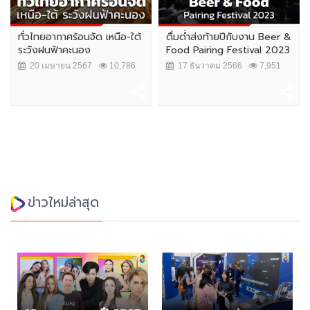
 เหนือ-ใต้
ดื่มด่ำส่งท้ายปีกับงาน Beer &
ประชาชนร้อยละ 41.76 ชี
Food Pairing Festival 2023
ผับตี 2 เหมาะสมดีแล้ว
10,786
17 ธันวาคม 2566
7,951
22 ตุลาคม 2566
9,
ข่าวใหม่ล่าสุด