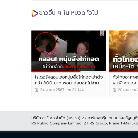
ข่าวอื่น ๆ ใน หมวดทั่วไป
pace Week
ไรเดอร์หลอนเจอหนุ่มสั่งไก่ทอดเจ้าดัง
ทั่วไทยอากาศร
จุดหมายเชื่อม
กว่า 800 บาท พอมาส่งบอกไม่จ่าย...
ฝนฟ้าคะนอง
2 ตุลาคม 2567
21,144
20 เมษายน 
,192
บริษัท อาร์เอส จำกัด (มหาชน) 27 อาร์เอสกรุ๊ป ถนนประเสริฐมน
RS Public Company Limited. 27 RS Group, Prasert-Manuk