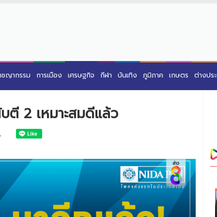
าชญากรรม
การเมือง
เศรษฐกิจ
กีฬา
บันเทิง
ภูมิภาค
เกษตร
ต่างปร
ผับตี 2 เหมาะสมดีแล้ว
1