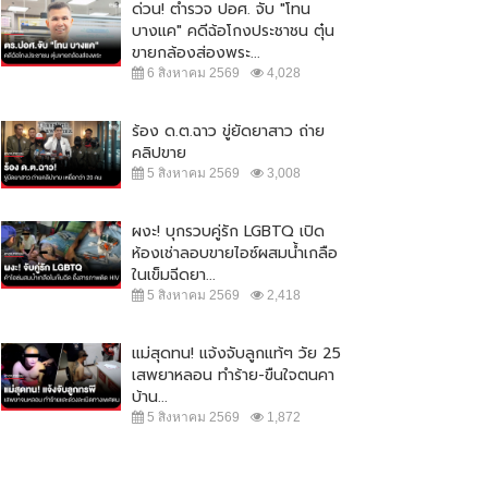
ด่วน! ตำรวจ ปอศ. จับ "โทน
บางแค" คดีฉ้อโกงประชาชน ตุ๋น
ขายกล้องส่องพระ...
6 สิงหาคม 2569
4,028
ร้อง ด.ต.ฉาว ขู่ยัดยาสาว ถ่าย
คลิปขาย
5 สิงหาคม 2569
3,008
ผงะ! บุกรวบคู่รัก LGBTQ เปิด
ห้องเช่าลอบขายไอซ์ผสมน้ำเกลือ
ในเข็มฉีดยา...
5 สิงหาคม 2569
2,418
แม่สุดทน! แจ้งจับลูกแท้ๆ วัย 25
เสพยาหลอน ทำร้าย-ขืนใจตนคา
บ้าน...
5 สิงหาคม 2569
1,872