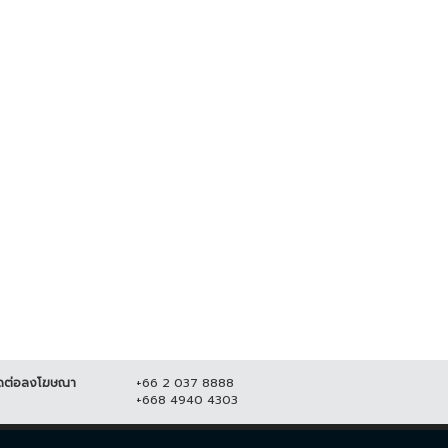
องหาด-ปิ่น" คนหูหนวก คว้าชนะ
ผอ.สาวสวยเฉลย เงินเดือนตำแหน่
ศ DEAF LGBT STAR
งผอ.โรงเรียนได้เท่าไหร่กันแน่
ILAND...
12 พฤษภาคม 2566
62,625
0 กรกฎาคม 2566
19,345
ดต่อลงโฆษณา
+66 2 037 8888
+668 4940 4303