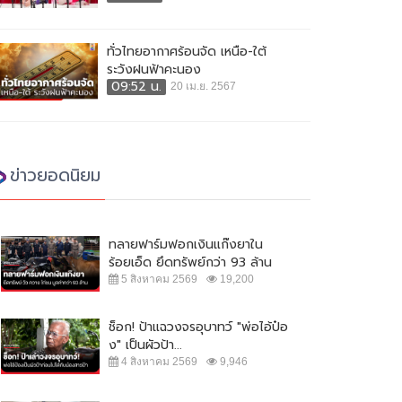
ทั่วไทยอากาศร้อนจัด เหนือ-ใต้
ระวังฝนฟ้าคะนอง
09:52 น.
20 เม.ย. 2567
ข่าวยอดนิยม
ทลายฟาร์มฟอกเงินแก๊งยาใน
ร้อยเอ็ด ยึดทรัพย์กว่า 93 ล้าน
5 สิงหาคม 2569
19,200
ช็อก! ป้าแฉวงจรอุบาทว์ "พ่อไอ้ป๋อ
ง" เป็นผัวป้า...
4 สิงหาคม 2569
9,946