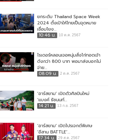
ยกระดับ Thailand Space Week
2024 ตั้งเป้าให้ไทยเป็นจุดหมาย
เชื่อมโยง...
10:46 น.
10 ต.ค. 2567
ไรเดอร์หลอนเจอหนุ่มสั่งไก่ทอดเจ้า
ดังกว่า 800 บาท พอมาส่งบอกไม่
จ่าย...
08:09 น.
2 ต.ค. 2567
‘อาร์สยาม’ เปิดตัวศิลปินใหม่
‘แบงค์ ธัชนนท์...
14:21 น.
13 ก.ย. 2567
‘อาร์สยาม’ เปิดโปรเจกต์พิเศษ
‘อีสาน BATTLE’...
17:34 น.
29 ส.ค. 2567