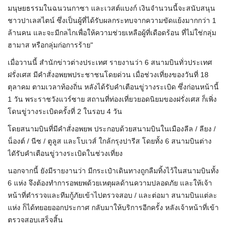
มนุษยธรรมในฉนวนกาซา และเวสต์แบงก์ เงินจำนวนนี้จะสนับสนุน
ชาวปาเลสไตน์ ซึ่งเป็นผู้ที่ได้รับผลกระทบจากความขัดแย้งมากกว่า 1
ล้านคน และจะมีกลไกเพื่อให้ความช่วยเหลือผู้ที่เดือดร้อน ที่ไม่ใช่กลุ่ม
ฮามาส หรือกลุ่มก่อการร้าย"
เมื่อวานนี้ สำนักข่าวต่างประเทศ รายงานว่า 6 สนามบินทั่วประเทศ
ฝรั่งเศส มีคำสั่งอพยพประชาชนโดยด่วน เมื่อช่วงเที่ยงของวันที่ 18
ตุลาคม ตามเวลาท้องถิ่น หลังได้รับคำเตือนขู่วางระเบิด ซึ่งก่อนหน้านี้
1 วัน พระราชวังแวร์ซาย สถานที่ท่องเที่ยวยอดนิยมของฝรั่งเศส ก็เพิ่ง
โดนขู่วางระเบิดครั้งที่ 2 ในรอบ 4 วัน
โดยสนามบินที่มีคำสั่งอพยพ ประกอบด้วยสนามบินในเมืองลีล / ลียง /
น็องต์ / นีซ / ตูลูส และโบเวส์ ใกล้กรุงปารีส โดยทั้ง 6 สนามบินต่าง
ไดัรับคำเตือนขู่วางระเบิดในช่วงเที่ยง
นอกจากนี้ ยังมีรายงานว่า มีกระเป๋าเดินทางถูกลืมทิ้งไว้ในสนามบินทั้ง
6 แห่ง จึงต้องทำการอพยพด้วยเหตุผลด้านความปลอดภัย และให้เจ้า
หน้าที่ตำรวจและทีมกู้ภัยเข้าไปตรวจสอบ / และต่อมา สนามบินแต่ละ
แห่ง ก็ได้ทยอยออกประกาศ กลับมาให้บริการอีกครั้ง หลังเจ้าหน้าที่เข้า
ตรวจสอบเสร็จสิ้น