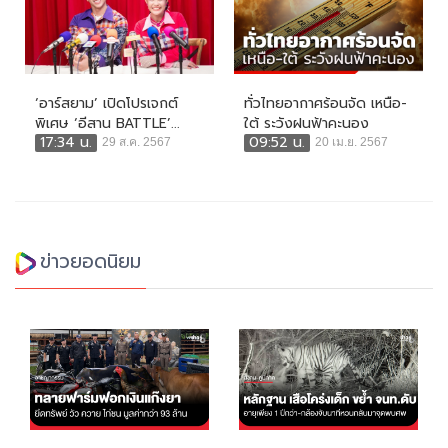
‘อาร์สยาม’ เปิดโปรเจกต์
ทั่วไทยอากาศร้อนจัด เหนือ-
พิเศษ ‘อีสาน BATTLE’...
ใต้ ระวังฝนฟ้าคะนอง
17:34 น.
09:52 น.
29 ส.ค. 2567
20 เม.ย. 2567
ข่าวยอดนิยม