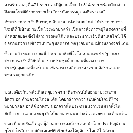
อาหรับ ว่าอยู่ที่ 471 ราย และมีผู้บาดเจ็บกว่า 314 ราย พร้อมกับกล่าว
ถึงเหตุโจมตีดังกล่าวว่าเป็น "การสังหารหมู่ของอิสราเอล"
ด้านประธานาธิบดีมาห์มูด อับบาส แห่งปาเลสไตน์ ได้ประณามการ
โจมตีที่มีเป้าหมายเป็นโรงพยาบาลว่า เป็นการสังหารหมู่ในสงครามที่
น่าสยดสยอง ซึ่งไม่สามารถทนได้ / และประธานาธิบดีปาเลสไตน์ ได้
ขอถอนตัวการเข้าร่วมประชุมสุดยอด ที่กรุงอัมมาน เมืองหลวงจอร์แดน
ซึ่งตามกำหนดการ จะมีประธานาธิบดีโจ ไบเดน แห่งสหรัฐฯ และ
ประธานาธิบดีอียิปต์ มาร่วมประชุมด้วย ก่อนที่ต่อมา การ
ประชุมสุดยอดที่จอร์แดน เพื่อหาทางคลี่คลายสงครามอิสราเอล-ฮา
มาส จะถูกยกเลิก
ขณะเดียวกัน หลังเกิดเหตุบรรดาชาติอาหรับได้ออกมาประณาม
อิสราเอล ด้วยความโกรธแค้น โดยกล่าวหาว่า เป็นฝ่ายโจมตีโรง
พยาบาลอัล อาห์ลี อาหรับ นอกจากนั้นประชาชนจำนวนมากทั้งใน
ลิเบีย เลบานอน และตุรกี ได้ออกมาชุมนุมประท้วงด้วยความเคืองแค้น
ขณะที่ นายฮันส์ คลูจ ผู้อำนวยการองค์การอนามัยโลก ประจำภูมิภาค
ยุโรป ให้สัมภาษณ์กับเอเอฟพี เรียกร้องให้ยุติการโจมตีใส่สถาน