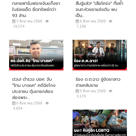
ทลายฟาร์มฟอกเงินแก๊งยา
สืบรู้แล้ว! "เสือโคร่ง" ที่ขย้ำ
ในร้อยเอ็ด ยึดทรัพย์กว่า
จนท.ห้วยขาแข้งดับ พบ
93 ล้าน
เป็น...
5 สิงหาคม 2569
6 สิงหาคม 2569
19,574
7,158
ด่วน! ตำรวจ ปอศ. จับ
ร้อง ด.ต.ฉาว ขู่ยัดยาสาว
"โทน บางแค" คดีฉ้อโกง
ถ่ายคลิปขาย
ประชาชน ตุ๋นขายกล้อง
5 สิงหาคม 2569
3,176
ส่องพระ...
6 สิงหาคม 2569
4,654