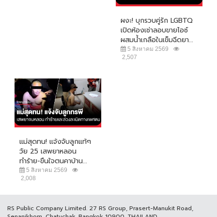
ผงะ! บุกรวบคู่รัก LGBTQ
เปิดห้องเช่าลอบขายไอซ์
ผสมน้ำเกลือในเข็มฉีดยา...
5 สิงหาคม 2569
2,507
แม่สุดทน! แจ้งจับลูกแท้ๆ
วัย 25 เสพยาหลอน
ทำร้าย-ขืนใจตนคาบ้าน...
5 สิงหาคม 2569
2,008
RS Public Company Limited. 27 RS Group, Prasert-Manukit Road,
Senanikhom, Chatuchak, Bangkok 10900, THAILAND