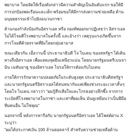
พยาบาล โดยจัดให้เรื่องดังกล่าวมีความสำคัญเป็นอันดับแรก ขอให้มี
การปกป้องพลเรือนและเด็ก พร้อมขอให้มีการส่งความช่วยเหลือ ด้าน
มนุษยธรรมเข้าไปยังฉนวนกาซา
ด้านกองกำลังป้องกันอิสราเอล หรือ กองทัพออกมาปฏิเสธว่า อิสราเอล
ไม่ได้โจมตีโรงพยาบาลในครั้งนี้ และอ้างว่า เหตุรุนแรงเกิดขึ้นจาก
การโจมตีด้วยจรวดที่ยิงโดยกลุ่มฮามาส
ขณะเดียวกัน เมื่อวานนี้ ประธานาธิบดี โจ ไบเดน ของสหรัฐฯ ได้เดิน
ทางถึงอิสราเอล เพื่อแสดงจุดยืนเหนียวแน่น โดยนายกรัฐมนตรีเบนจา
มิน เนทันยาฮู ของอิสราเอล ไปรอให้การต้อนรับไบเดน
ภายใต้การรักษาความปลอดภัยในระดับสูงสุด ประธานาธิบดีสหรัฐฯ
และนายกรัฐมนตรีอิสราเอลได้สนทนากันแค่เพียงช่วงระยะเวลาสั้นๆ
โดยโจ ไบเดน กล่าวว่า "ผมรู้สึกเสียใจและโกรธอย่างลึกซึ้ง จากการ
ระเบิดที่โรงพยาบาลในกาซ่า และเท่าที่ผมเห็น มันดูเหมือนว่าเป็นฝีมือ
ทีมคนอื่น ไม่ใช่คุณ"
นอกจากนี้ หลังการหารือกับ นายกรัฐมนตรีอิสราเอล ได้โพสต์ผ่าน X
ระบุว่า
"ผมได้ประกาศเงิน 100 ล้านดอลลาร์ สำหรับความช่วยเหลือด้าน