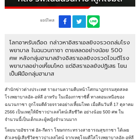
แชร์โพส
โลกอาหรับเดือด กล่าวหาอิสราเอลยิงจรวดถล่มโรง
พยาบาล ในฉนวนกาซา ตายสลดอย่างน้อย 500
ศพ หลังกลุ่มฮามาสอ้างอิสราเอลยิงจรวดโจมตีโรง
พยาบาลอย่างเหี้ยมโหด แต่อิสราเอลยังปฏิเสธ โยน
เป็นฝีมือกลุ่มฮามาส
สำนักข่าวต่างประเทศ รายงานความคืบหน้าโศกนาฏกรรมสุดสลด
โรงพยาบาลอัล-อห์ลี อาหรับ ในเมืองกาซาซิตี้ ทางตอนเหนือของ
ฉนวนกาซา ถูกโจมตีด้วยจรวดอย่างเหี้ยมโหด เมื่อคืนวันที่ 17 ตุลาคม
2566 เป็นเหตุให้มีชาวปาเลสไตน์เสียชีวิต อย่างน้อย 500 ศพ ใน
จำนวนนี้เป็นเด็กและผู้หญิงจำนวนมาก
โดยนายอัชราฟ อัล-กีดรา โฆษกกระทรวงสาธารณสุขกาซา ได้เผย
ตัวเลขผู้เสียชีวิตชาวปาเลสไตน์ จากเหตุโจมตีใส่โรงพยาบาลอัล-อห์ลี