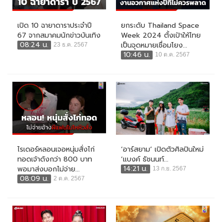
เปิด 10 ฉายาดาราประจำปี
ยกระดับ Thailand Space
67 จากสมาคมนักข่าวบันเทิง
Week 2024 ตั้งเป้าให้ไทย
08:24 น.
เป็นจุดหมายเชื่อมโยง...
23 ธ.ค. 2567
10:46 น.
10 ต.ค. 2567
ไรเดอร์หลอนเจอหนุ่มสั่งไก่
‘อาร์สยาม’ เปิดตัวศิลปินใหม่
ทอดเจ้าดังกว่า 800 บาท
‘แบงค์ ธัชนนท์...
14:21 น.
พอมาส่งบอกไม่จ่าย...
13 ก.ย. 2567
08:09 น.
2 ต.ค. 2567