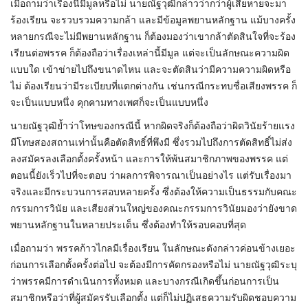
เมื่อถามว่าเรื่องนี้มีมูลหรือไม่ นายณัฐวุฒิกล่าวว่ากว่าผู้เสียหายจะมา
ร้องเรียน จะรวบรวมความกล้า และมีข้อมูลพยานหลักฐาน แม้บางครั้ง
หลายกรณีจะไม่มีพยานหลักฐาน ก็ต้องมองว่าเขากล้าตัดสินใจที่จะร้อง
เรียนต่อพรรค ก็ต้องถือว่าเรื่องเหล่านี้มีมูล แต่จะเป็นลักษณะความผิด
แบบใด เข้าข่ายไปถึงขนาดไหน และจะตัดสินว่ามีความความผิดหรือ
ไม่ ต้องเรียนว่ามีระเบียบที่แตกต่างกัน เช่นกรณีกระทบชื่อเสียงพรรค ก็
จะเป็นแบบหนึ่ง คุกคามทางเพศก็จะเป็นแบบหนึ่ง
นายณัฐวุฒิย้ำว่าโทษของกรณีนี้ หากผิดจริงก็ต้องถือว่าผิดวินัยร้ายแรง
มีโทษสองสถานเท่านั้นคือตัดสิทธิ์ที่พึงมี ซึ่งรวมไปถึงการตัดสิทธิ์ไม่ส่ง
ลงสมัครลงเลือกตั้งครั้งหน้า และการให้พ้นสมาชิกภาพของพรรค แต่
ตอนนี้ยังเร็วไปที่จะตอบ ว่าผลการพิจารณาเป็นอย่างไร แต่รับเรื่องมา
จริงและมีกระบวนการสอบหลายครั้ง ซึ่งต้องให้ความเป็นธรรมกับคณะ
กรรมการวินัย และเสียงส่วนใหญ่ของคณะกรรมการวินัยมองว่ายังขาด
พยานหลักฐานในหลายประเด็น ซึ่งต้องทำให้รอบคอบที่สุด
เมื่อถามว่า พรรคก้าวไกลมีเรื่องเรียน ในลักษณะดังกล่าวค่อนข้างเยอะ
ก่อนการเลือกตั้งครั้งต่อไป จะต้องมีการคัดกรองหรือไม่ นายณัฐวุฒิระบุ
ว่าพรรคมีการดำเนินการทั้งหมด และบางกรณีเกิดขึ้นก่อนการเป็น
สมาชิกหรือว่าที่ผู้สมัครรับเลือกตั้ง แต่ก็ไม่ปฏิเสธความรับผิดชอบความ