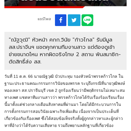
แชร์โพส
"ณัฐวุฒิ" หัวหน้า คกก.วินัย "ก้าวไกล" รับมีมูล
สส.ปราจีนฯ แชตคุกคามทีมงานสาว แต่ต้องดูเข้า
ข่ายขนาดไหน หากผิดจริงโทษ 2 สถาน พ้นสมาชิก-
ตัดสิทธิ์ส่ง สส.
วันที่ 11 ต.ค. 66 นายณัฐวุฒิ บัวประทุม รองหัวหน้าพรรคก้าวไกล ใน
ฐานะประธานคณะกรรมการวินัยของพรรค ระบุถึงกรณีที่นายวุฒิพงษ์
ทองเหลา สส.ปราจีนบุรี เขต 2 ถูกร้องเรียนว่ามีพฤติกรรมไม่เหมาะสม
ทางเพศ แชตหาทีมงานสาวว่า พรรคก้าวไกลได้รับเรื่องร้องเรียนเรื่อง
นี้มาตั้งแต่ช่วงกลางเดือนสิงหาคมที่ผ่านมา โดยได้มีกระบวนการใน
การตั้งกรรมการสอบวินัยเฉพาะกิจเพิ่มเติม เนื่องจากเป็นประเด็นที่
เกี่ยวข้องกับเรื่องเพศ ซึ่งได้สอบข้อเท็จจริงทั้งผู้ถูกกล่าวหาและผู้กล่าว
หาที่อ้างว่าได้รับความเสียหาย รวมถึงพยานหลักฐานที่เกี่ยวข้อง