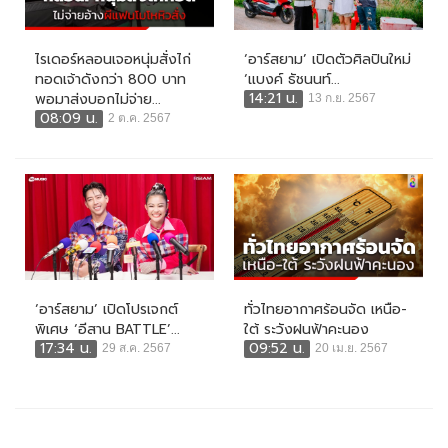
ไรเดอร์หลอนเจอหนุ่มสั่งไก่
‘อาร์สยาม’ เปิดตัวศิลปินใหม่
ทอดเจ้าดังกว่า 800 บาท
‘แบงค์ ธัชนนท์...
14:21 น.
พอมาส่งบอกไม่จ่าย...
13 ก.ย. 2567
08:09 น.
2 ต.ค. 2567
‘อาร์สยาม’ เปิดโปรเจกต์
ทั่วไทยอากาศร้อนจัด เหนือ-
พิเศษ ‘อีสาน BATTLE’...
ใต้ ระวังฝนฟ้าคะนอง
17:34 น.
09:52 น.
29 ส.ค. 2567
20 เม.ย. 2567