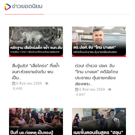
ข่าวยอดนิยม
สืบรู้แล้ว! "เสือโคร่ง" ที่ขย้ำ
ด่วน! ตำรวจ ปอศ. จับ
จนท.ห้วยขาแข้งดับ พบ
"โทน บางแค" คดีฉ้อโกง
เป็น...
ประชาชน ตุ๋นขายกล้อง
ส่องพระ...
6 สิงหาคม 2569
8,446
6 สิงหาคม 2569
4,847