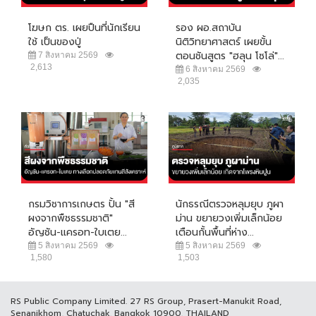
โฆษก ตร. เผยปืนที่นักเรียน
รอง ผอ.สถาบัน
ใช้ เป็นของปู่
นิติวิทยาศาสตร์ เผยขั้น
ตอนชันสูตร "ฮลุน โซโล่"...
7 สิงหาคม 2569
2,613
6 สิงหาคม 2569
2,035
กรมวิชาการเกษตร ปั้น "สี
นักธรณีตรวจหลุมยุบ ภูผา
ผงจากพืชธรรมชาติ"
ม่าน ขยายวงเพิ่มเล็กน้อย
อัญชัน-แครอท-ใบเตย...
เตือนกั้นพื้นที่ห่าง...
5 สิงหาคม 2569
5 สิงหาคม 2569
1,580
1,503
RS Public Company Limited. 27 RS Group, Prasert-Manukit Road,
Senanikhom, Chatuchak, Bangkok 10900, THAILAND