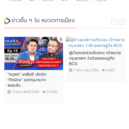
ก้าวไกล
สส
คุกคาม
สาว
แชตหื่น
ทีมงาน
ข่าวอื่น ๆ ใน หมวดการเมือง
ผู้นำเอเปคร่วมรับรอง เป้าหมาย
กรุงเทพฯ ว่าด้วยเศรษฐกิจ
BCG
7 ธันวาคม 2565
8,482
"จตุพร" เคลียร์! เลิกรัก
"ทักษิณ" อดทนมามาก
พอแล้ว...
2 กุมภาพันธ์ 2566
14,602