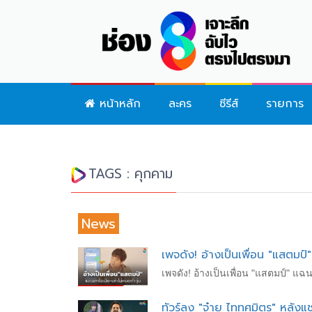
หน้าหลัก
ละคร
ซีรีส์
รายการ
TAGS : คุกคาม
News
เพจดัง! อ้างเป็นเพื่อน "แสตมป์
เพจดัง! อ้างเป็นเพื่อน "แสตมป์" แฉ
ทัวร์ลง "จ๋าย ไททศมิตร" หลัง