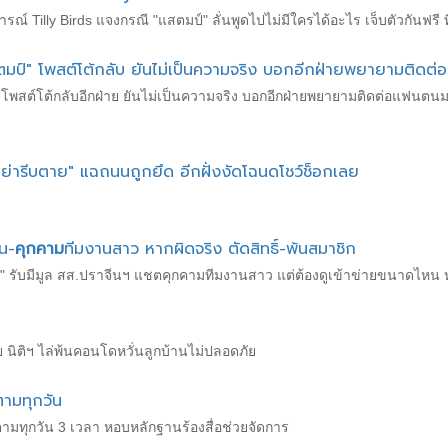
ณ์ Tilly Birds แจงกรณี "แสตมป์" ลั่นพูดไปไม่มีใครได้อะไร เจ็บตัวกันฟรี ที่
"แสตมป์" โพสต์โต้กลับ ยันไม่เป็นความจริง บอกอีกฝ่ายพยายามต
์" โพสต์โต้กลับอีกฝ่าย ยันไม่เป็นความจริง บอกอีกฝ่ายพยายามติดต่อแฟนตนม
อย่ารีบตาย" แฉถนนถูกยึด อีกฝั่งงัดโฉนดโชว์ช็อกเลย
่น-
คุกคาม
ทีมงานสาว หากผิดจริง ตัดสิทธิ์-พ้นสมาชิก
ไกล" รับมีมูล สส.ปราจีนฯ แชตคุกคามทีมงานสาว แต่ต้องดูเข้าข่ายขนาดไหน 
 นิติฯ ไล่พ้นคอนโดหวั่นลูกบ้านไม่ปลอดภัย
ตามทุกวัน
มทุกวัน 3 เวลา หอบหลักฐานร้องสื่อช่วยจัดการ