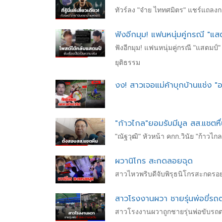
ทัวร์ลง "จ๋าย ไททศมิตร" แชร์แถลงการ
ฟังอีกมุม! แฟนหนุ่มคู่กรณี 
ฟังอีกมุม! แฟนหนุ่มคู่กรณี "แสตมป
ยุติธรรม
งง! สาวเจอแม่ค้าบุกบ้านแช่ง "
"ก้าวไกล"ยอมรับมีมูล สส.แชตหื
"ณัฐวุฒิ" หัวหน้า คกก.วินัย "ก้าว
ผวานิโกร สะกดลอยฉุด
สาวไหวพริบดีจับพิรุธนิโกรสะกดรอย
สาวโรงงานผวา ชายรุ่นพ่อขี่รถ
สาวโรงงานผวาถูกชายรุ่นพ่อขับรถตา