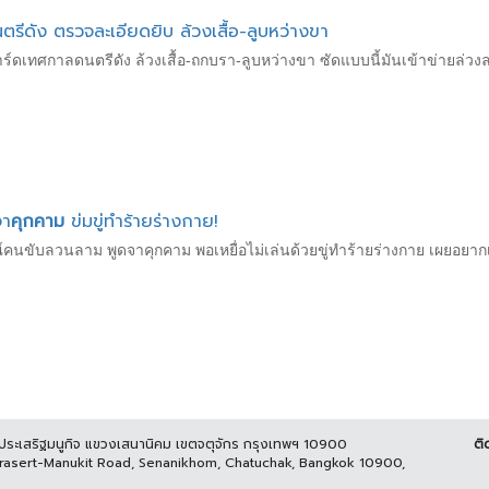
ตรีดัง ตรวจละเอียดยิบ ล้วงเสื้อ-ลูบหว่างขา
ร์ดเทศกาลดนตรีดัง ล้วงเสื้อ-ถกบรา-ลูบหว่างขา ซัดแบบนี้มันเข้าข่ายล่วงล
จา
คุกคาม
ข่มขู่ทำร้ายร่างกาย!
คนขับลวนลาม พูดจาคุกคาม พอเหยื่อไม่เล่นด้วยขู่ทำร้ายร่างกาย เผยอยากเตื
นประเสริฐมนูกิจ แขวงเสนานิคม เขตจตุจักร กรุงเทพฯ 10900
ติ
Prasert-Manukit Road, Senanikhom, Chatuchak, Bangkok 10900,