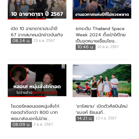
เปิด 10 ฉายาดาราประจำปี
ยกระดับ Thailand Space
67 จากสมาคมนักข่าวบันเทิง
Week 2024 ตั้งเป้าให้ไทย
08:24 น.
เป็นจุดหมายเชื่อมโยง...
23 ธ.ค. 2567
10:46 น.
10 ต.ค. 2567
ไรเดอร์หลอนเจอหนุ่มสั่งไก่
‘อาร์สยาม’ เปิดตัวศิลปินใหม่
ทอดเจ้าดังกว่า 800 บาท
‘แบงค์ ธัชนนท์...
14:21 น.
พอมาส่งบอกไม่จ่าย...
13 ก.ย. 2567
08:09 น.
2 ต.ค. 2567