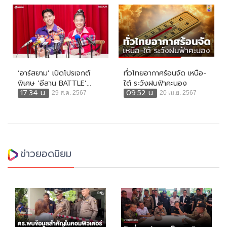
‘อาร์สยาม’ เปิดโปรเจกต์
ทั่วไทยอากาศร้อนจัด เหนือ-
พิเศษ ‘อีสาน BATTLE’...
ใต้ ระวังฝนฟ้าคะนอง
17:34 น.
09:52 น.
29 ส.ค. 2567
20 เม.ย. 2567
ข่าวยอดนิยม