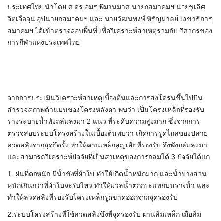
ประเทศไทย นำโดย ศ.ดร.อมร พิมานมาศ นายกสมาคมฯ นายชูเลิศ
จิตเจือจุน อุปนายกสมาคมฯ และ นายวัฒนพงษ์ หิรัญมาลย์ เลขาธิการ
สมาคมฯ ได้เข้าตรวจสอบพื้นที่ เพื่อวิเคราะห์สาเหตุร่วมกับ วิศวกรของ
การกีฬาแห่งประเทศไทย
จากการประเมินวิเคราะห์สาเหตุเบื้องต้นและการส่งโดรนขึ้นไปบิน
สำรวจสภาพด้านบนของโครงหลังคา พบว่า เป็นโครงเหล็กที่รองรับ
รางระบายน้ำพังถล่มลงมา 2 แนว ที่ระดับความสูงมาก ซึ่งจากการ
ตรวจสอบระบบโครงสร้างในเบื้องต้นพบว่า เกิดการรูดไถลของปลาย
ลวดสลิงจากจุดยึดรั้ง ทำให้คานเหล็กสูญเสียที่รองรับ จึงพังถล่มลงมา
และสามารถวิเคราะห์ปัจจัยที่เป็นสาเหตุของการถล่มได้ 3 ปัจจัยได้แก่
1. ฝนที่ตกหนัก มีน้ำขังที่ผ้าใบ ทำให้เกิดน้ำหนักมาก และน้ำบางส่วน
หนักเกินกว่าที่ผ้าใบจะรับไหว ทำให้มวลน้ำตกกระแทกบนรางน้ำ และ
ทำให้ลวดสลิงที่รองรับโครงเหล็กรูดขาดออกจากจุดรองรับ
2.ระบบโครงสร้างที่ใช้ลวดสลิงขึงที่จุดรองรับ ผ่านลิ่มเหล็ก เมื่อลิ่ม