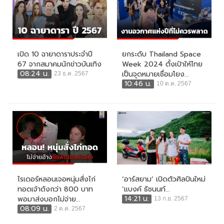
เปิด 10 ฉายาดาราประจำปี
ยกระดับ Thailand Space
67 จากสมาคมนักข่าวบันเทิง
Week 2024 ตั้งเป้าให้ไทย
08:24 น.
เป็นจุดหมายเชื่อมโยง...
23 ธ.ค. 2567
10:46 น.
10 ต.ค. 2567
ไรเดอร์หลอนเจอหนุ่มสั่งไก่
‘อาร์สยาม’ เปิดตัวศิลปินใหม่
ทอดเจ้าดังกว่า 800 บาท
‘แบงค์ ธัชนนท์...
14:21 น.
พอมาส่งบอกไม่จ่าย...
13 ก.ย. 2567
08:09 น.
2 ต.ค. 2567