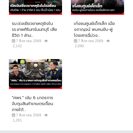
รบ.เร่งเยียวยาเหตุยิงใน
เก๋งชนศูนย์เด็กเล็ก เมือ
รร.เทพศิรินทร์นนทบุรี เสีย
งกาญจน์ พบคนขับ-ผู้
ชีวิต 1 ล้าน...
โดยสารฉี่ม่วง...
7 สิงหาคม 2569
7 สิงหาคม 2569
2,142
2,090
"ศพร." เข้ม 6 มาตรการ
จับกุมสินค้าเกษตรเถื่อน
ภายใต้...
7 สิงหาคม 2569
1,261