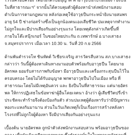
ไว้ในครอบครอง โดยไม่ได้รับอนุญาต พาอาวุธปืนไปในเมืองฯ ยิงปืน
ในที่สาธารณะฯ” จากนั้นได้ควบคุมตัวผู้ต้องหานำส่งพนักงานสอบ
ดำเนินการตามกฎหมาย หลังก่อเหตุใช้อาวุธปืนกระหน่ำยิงนายสมพร
อายุ 54 ปี ช่างก่อสร้างซึ่งเป็นลูกน้องตนเองเสียชีวิต ปมเหตุจากทำงาน
ไม่ถูกใจและมีปากเสียงกันอย่างรุนแรง โดยเหตุดังกล่าวเกิดขึ้นที่
ภายในโต๊ะสนุ๊กเกอร์ ในซอยไทยประกัน ถ.เทพารักษ์ อ.บางเสาธง
จ.สมุทรปราการ เมื่อเวลา 10.30 น. วันที่ 20 ก.ย 2566
ด้านพันตำรวจโท ชินทัตต์ วิเชียรเจริญ สารวัตรสืบสวน สภ.บางเสาธง
กล่าวว่า วันนี้ผู้ต้องหาเดินทางมามอบตัวพร้อมกับอาวุธปืน โดยนาย
อัครพล ยอมรับสารภาพกับข้อหา มีอาวุธปืนและเครื่องกระสุนปืนไว้ใน
ครอบครอง โดยไม่ได้รับอนุญาต พกพาอาวุธปืนไปในเมือง หรือ ที่
สาธารณะโดยไม่มีเหตุอันควร และ ยิงปืนในที่สาธารณะ แต่นายอัคร
พล ให้การปฏิเสธในข้อหาฆ่าผู้อื่นโดยเจตนา อ้างว่า ผู้เสียชีวิตปรี่เข้า
ประชิดจะทำร้ายจึงต้องป้องกันตัว ส่วนปมเหตุผู้ต้องหารับว่ามีปัญหาระ
หองระแหงกันมานาน ส่วนในวันเกิดเหตุก็เป็นเรื่องการสร้างหลังคา
โรงรถที่ไม่ถูกใจผู้ต้องหา จึงมีปากเสียงกันอย่างรุนแรง
เบื้องต้น นายอัครพล ถูกนำตัวส่งพนักงานสอบสวน พร้อมอาวุธปืนของ