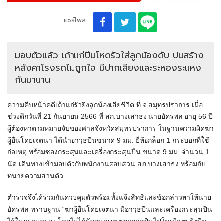
แชร์โพส
มอบตัวแล้ว เถ้าแก่ปืนโหดรัวใส่ลูกน้องดับ ปมสร้าง
หลังคาโรงรถไม่ถูกใจ มีปากเสียงและระหองระแหง
กันมานาน
ความคืบหน้าคดีเถ้าแก่รัวยิงลูกน้องเสียชีวิต ที่ จ.สมุทรปราการ เมื่อ
ช่วงดึกวันที่ 21 กันยายน 2566 ที่ สภ.บางเสาธง นายอัครพล อายุ 56 ปี
ผู้ต้องหาตามหมายจับของศาลจังหวัดสมุทรปราการ ในฐานความผิดฆ่า
ผู้อื่นโดยเจตนา ได้นำอาวุธปืนขนาด 9 มม. ยี่ห้อกล็อก 1 กระบอกที่ใช้
ก่อเหตุ พร้อมซองกระสุนและเครื่องกระสุนปืน ขนาด 9 มม. จำนวน 1
นัด เดินทางเข้ามอบตัวกับพนักงานสอบสวน สภ.บางเสาธง พร้อมกับ
ทนายความส่วนตัว
ตำรวจจึงได้ร่วมกันควบคุมตัวพร้อมทั้งแจ้งสิทธิและข้อกล่าวหาให้นาย
อัครพล ทราบฐาน “ฆ่าผู้อื่นโดยเจตนา มีอาวุธปืนและเครื่องกระสุนปืน