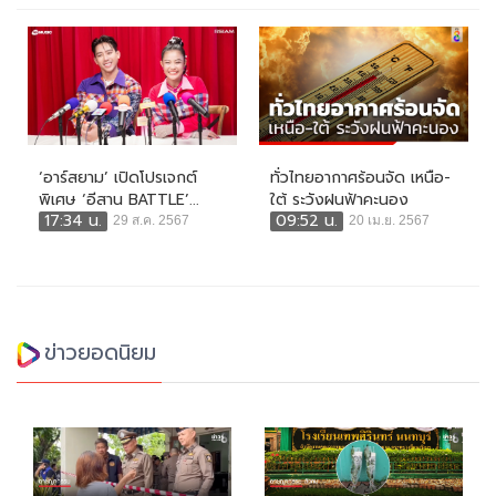
‘อาร์สยาม’ เปิดโปรเจกต์
ทั่วไทยอากาศร้อนจัด เหนือ-
พิเศษ ‘อีสาน BATTLE’...
ใต้ ระวังฝนฟ้าคะนอง
17:34 น.
09:52 น.
29 ส.ค. 2567
20 เม.ย. 2567
ข่าวยอดนิยม