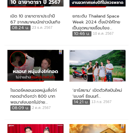
เปิด 10 ฉายาดาราประจำปี
ยกระดับ Thailand Space
67 จากสมาคมนักข่าวบันเทิง
Week 2024 ตั้งเป้าให้ไทย
08:24 น.
เป็นจุดหมายเชื่อมโยง...
23 ธ.ค. 2567
10:46 น.
10 ต.ค. 2567
ไรเดอร์หลอนเจอหนุ่มสั่งไก่
‘อาร์สยาม’ เปิดตัวศิลปินใหม่
ทอดเจ้าดังกว่า 800 บาท
‘แบงค์ ธัชนนท์...
14:21 น.
พอมาส่งบอกไม่จ่าย...
13 ก.ย. 2567
08:09 น.
2 ต.ค. 2567