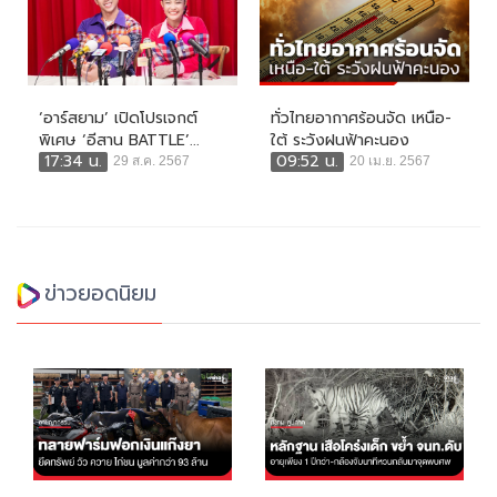
‘อาร์สยาม’ เปิดโปรเจกต์
ทั่วไทยอากาศร้อนจัด เหนือ-
พิเศษ ‘อีสาน BATTLE’...
ใต้ ระวังฝนฟ้าคะนอง
17:34 น.
09:52 น.
29 ส.ค. 2567
20 เม.ย. 2567
ข่าวยอดนิยม