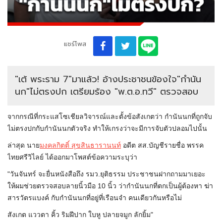
แชร์โพส
"เต้ พระราม 7"มาแล้ว! อ้างประชาชนข้องใจ"กำนัน
นก"ไม่ตรงปก เตรียมร้อง "พ.ต.อ.ทวี" ตรวจสอบ
จากกรณีที่กระแสโซเชียลวิจารณ์และตั้งข้อสังเกตว่า กำนันนกที่ถูกจับ
ไม่ตรงปกกับกำนันนกตัวจริง ทำให้เกรงว่าจะมีการจับตัวปลอมไปนั้น
ล่าสุด นาย
มงคลกิตติ์ สุขสินธารานนท์
อดีต สส.บัญชีรายชื่อ พรรค
ไทยศรีวิไลย์ ได้ออกมาโพสต์ข้อความระบุว่า
"วันจันทร์ จะยื่นหนังสือถึง รมว.ยุติธรรม ประชาชนฝากถามมาเยอะ
ให้ผมช่วยตรวจสอบลายนิ้วมือ 10 นิ้ว ว่ากำนันนกที่ตกเป็นผู้ต้องหา ฆ่า
สารวัตรแบงค์ กับกำนันนกที่อยู่ที่เรือนจำ คนเดียวกันหรือไม่
สังเกต แววตา คิ้ว ริมฝีปาก ใบหู ปลายจมูก ลักยิ้ม"