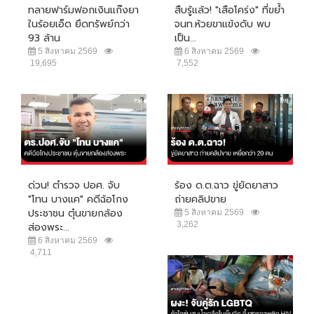
ทลายฟาร์มฟอกเงินแก๊งยา
สืบรู้แล้ว! "เสือโคร่ง" ที่ขย้ำ
ในร้อยเอ็ด ยึดทรัพย์กว่า
จนท.ห้วยขาแข้งดับ พบ
93 ล้าน
เป็น...
5 สิงหาคม 2569
6 สิงหาคม 2569
19,695
7,552
ด่วน! ตำรวจ ปอศ. จับ
ร้อง ด.ต.ฉาว ขู่ยัดยาสาว
"โทน บางแค" คดีฉ้อโกง
ถ่ายคลิปขาย
ประชาชน ตุ๋นขายกล้อง
5 สิงหาคม 2569
3,262
ส่องพระ...
6 สิงหาคม 2569
4,711