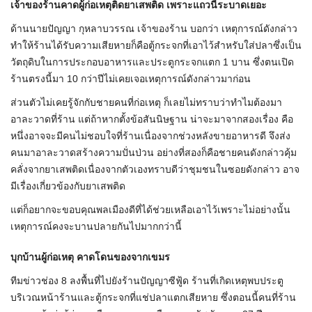
เจ้าของร้านคาดผู้ก่อเหตุติดยาเสพติด เพราะแถวนี้ระบาดเยอะ
ด้านนายปัญญา กุหลาบวรรณ เจ้าของร้าน บอกว่า เหตุการณ์ดังกล่าว
ทำให้ร้านได้รับความเสียหายก็คือตู้กระจกที่เอาไว้สำหรับใส่ปลาซึ่งเป็น
วัตถุดิบในการประกอบอาหารและประตูกระจกแตก 1 บาน ซึ่งตนเปิด
ร้านตรงนี้มา 10 กว่าปีไม่เคยเจอเหตุการณ์ดังกล่าวมาก่อน
ส่วนตัวไม่เคยรู้จักกับชายคนที่ก่อเหตุ ก็เลยไม่ทราบว่าทำไมต้องมา
อาละวาดที่ร้าน แต่ถ้าหากตั้งข้อสันนิษฐาน น่าจะมาจากสองเรื่อง คือ
หนึ่งอาจจะมีคนไม่ชอบใจที่ร้านเนื่องจากช่วงหลังขายอาหารดี จึงส่ง
คนมาอาละวาดสร้างความปั่นป่วน อย่างที่สองก็คือชายคนดังกล่าวคุ้ม
คลั่งจากยาเสพติดเนื่องจากตัวเองทราบดีว่าชุมชนในซอยดังกล่าว อาจ
มีเรื่องเกี่ยวข้องกับยาเสพติด
แต่ก็อยากจะขอบคุณพลเมืองดีที่ได้ช่วยเหลือเอาไว้เพราะไม่อย่างนั้น
เหตุการณ์คงจะบานปลายกันไปมากกว่านี้
บุกบ้านผู้ก่อเหตุ คาดโดนของจากเขมร
ทีมข่าวช่อง 8 ลงพื้นที่ไปยังร้านปัญญาซีฟู้ด ร้านที่เกิดเหตุพบประตู
บริเวณหน้าร้านและตู้กระจกที่แช่ปลาแตกเสียหาย ซึ่งตอนนี้คนที่ร้าน