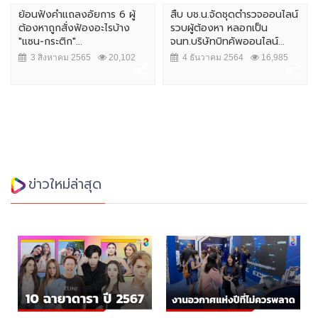
ย้อนฟังคำเเถลงอัยการ 6 ผู้
สืบ บช.น.จัดชุดตำรวจออนไลน์
ต้องหาถูกสั่งฟ้องอะไรบ้าง
รวบผู้ต้องหา หลอกเป็น
"แซน-กระติก"...
จนท.บริษัทบิทคัพออนไลน์...
3 สิงหาคม 2565
20,102
4 ธันวาคม 2564
16,985
ข่าวใหม่ล่าสุด