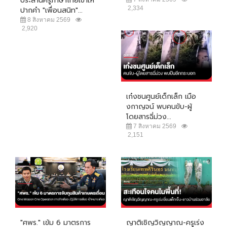
ประสานครูภาษาไทยเข้าให้
2,334
ปากคำ "เพื่อนสนิท"...
8 สิงหาคม 2569
2,920
เก๋งชนศูนย์เด็กเล็ก เมือ
งกาญจน์ พบคนขับ-ผู้
โดยสารฉี่ม่วง...
7 สิงหาคม 2569
2,151
"ศพร." เข้ม 6 มาตรการ
ญาติเชิญวิญญาณ-ครูเร่ง