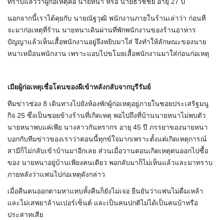
ทราบแล้วว่าผู้ก่อเหตุคือ นายหนา หรือ นายธวัชชัย อายุ 27 ปี
นอกจากนี้เราได้คุยกับ นายณัฐวุฒิ พนักงานภายในร้านเล่าว่า ก่อนที่
จะมาก่อเหตุที่ร้าน นายหนาเดินผ่านที่พักพนักงานของร้านอาหาร
ปัญญาแล้วเห็นเสื้อพนักงานอยู่จึงหยิบมาใส่ จึงทำให้ลักษณะของนาย
หนาเหมือนพนักงาน เพราะแอบไปขโมยเสื้อพนักงานมาใส่ก่อนก่อเหตุ
เมียผู้ก่อเหตุเชื่อโดนของผีเข้าหลังกลับจากบุรีรัมย์
ทีมข่าวช่อง 8 เดินทางไปยังห้องพักผู้ก่อเหตุอยู่ภายในซอยประเสริฐมนู
กิจ 25 ซึ่งเป็นซอยข้างร้านที่เกิดเหตุ พอไปถึงที่บ้านนายหนาไม่พบตัว
นายหนาพบแค่เพีย นางสาวกันทรากร อายุ 45 ปี ภรรยาของนายหนา
บอกกับทีมข่าวของเราว่าตอนนี้ทุกข์ใจมากเพราะตั้งแต่เกิดเหตุการณ์
สามีก็ไม่กลับเข้าบ้านมาอีกเลย ส่วนเมื่อวานตอนเกิดเหตุตนออกไปซื้อ
ของ นายหนาอยู่บ้านเพียงคนเดียว พอกลับมาก็ไม่เห็นแล้วและมาทราบ
ภายหลังว่าแฟนไปก่อเหตุดังกล่าว
เมื่อคืนตนออกตามหาแทบทั้งคืนก็ยังไม่เจอ ยืนยันว่าแฟนไม่ดื่มเหล้า
และไม่เสพยาล้านเปอร์เซ็นต์ และเป็นคนปกติไม่ได้เป็นคนบ้าหรือ
ประสาทเสีย