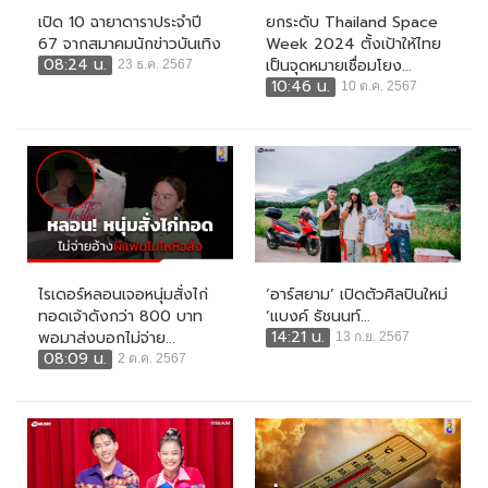
เปิด 10 ฉายาดาราประจำปี
ยกระดับ Thailand Space
67 จากสมาคมนักข่าวบันเทิง
Week 2024 ตั้งเป้าให้ไทย
08:24 น.
เป็นจุดหมายเชื่อมโยง...
23 ธ.ค. 2567
10:46 น.
10 ต.ค. 2567
ไรเดอร์หลอนเจอหนุ่มสั่งไก่
‘อาร์สยาม’ เปิดตัวศิลปินใหม่
ทอดเจ้าดังกว่า 800 บาท
‘แบงค์ ธัชนนท์...
14:21 น.
พอมาส่งบอกไม่จ่าย...
13 ก.ย. 2567
08:09 น.
2 ต.ค. 2567