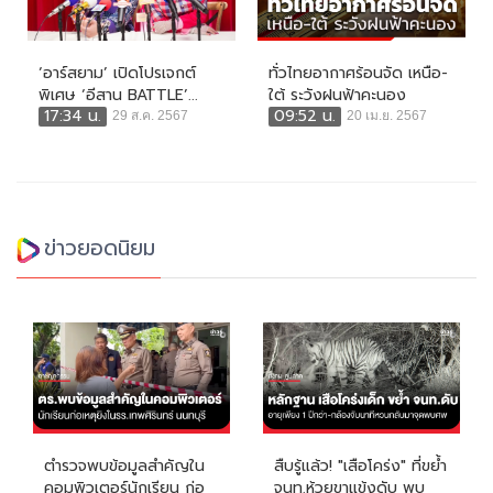
‘อาร์สยาม’ เปิดโปรเจกต์
ทั่วไทยอากาศร้อนจัด เหนือ-
พิเศษ ‘อีสาน BATTLE’...
ใต้ ระวังฝนฟ้าคะนอง
17:34 น.
09:52 น.
29 ส.ค. 2567
20 เม.ย. 2567
ข่าวยอดนิยม
ตำรวจพบข้อมูลสำคัญใน
สืบรู้แล้ว! "เสือโคร่ง" ที่ขย้ำ
คอมพิวเตอร์นักเรียน ก่อ
จนท.ห้วยขาแข้งดับ พบ