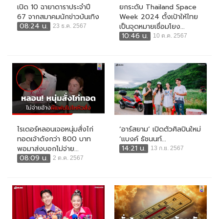
เปิด 10 ฉายาดาราประจำปี
ยกระดับ Thailand Space
67 จากสมาคมนักข่าวบันเทิง
Week 2024 ตั้งเป้าให้ไทย
08:24 น.
เป็นจุดหมายเชื่อมโยง...
23 ธ.ค. 2567
10:46 น.
10 ต.ค. 2567
ไรเดอร์หลอนเจอหนุ่มสั่งไก่
‘อาร์สยาม’ เปิดตัวศิลปินใหม่
ทอดเจ้าดังกว่า 800 บาท
‘แบงค์ ธัชนนท์...
14:21 น.
พอมาส่งบอกไม่จ่าย...
13 ก.ย. 2567
08:09 น.
2 ต.ค. 2567