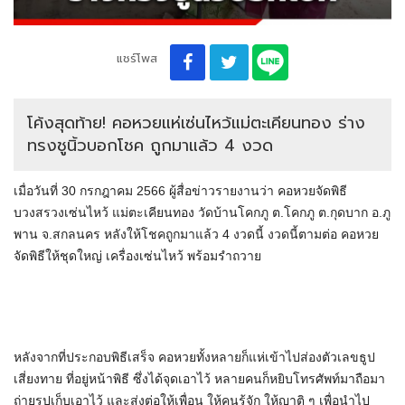
แชร์โพส
โค้งสุดท้าย! คอหวยแห่เซ่นไหว้แม่ตะเคียนทอง ร่าง
ทรงชูนิ้วบอกโชค ถูกมาแล้ว 4 งวด
เมื่อวันที่ 30 กรกฎาคม 2566 ผู้สื่อข่าวรายงานว่า คอหวยจัดพิธี
บวงสรวงเซ่นไหว้ แม่ตะเคียนทอง วัดบ้านโคกภู ต.โคกภู ต.กุดบาก อ.ภู
พาน จ.สกลนคร หลังให้โชคถูกมาแล้ว 4 งวดนี้ งวดนี้ตามต่อ คอหวย
จัดพิธีให้ชุดใหญ่ เครื่องเซ่นไหว้ พร้อมรำถวาย
หลังจากที่ประกอบพิธีเสร็จ คอหวยทั้งหลายก็แห่เข้าไปส่องตัวเลขธูป
เสี่ยงทาย ที่อยู่หน้าพิธี ซึ่งได้จุดเอาไว้ หลายคนก็หยิบโทรศัพท์มาถือมา
ถ่ายรูปเก็บเอาไว้ และส่งต่อให้เพื่อน ให้คนรู้จัก ให้ญาติ ๆ เพื่อนำไป