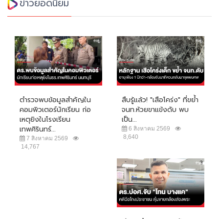
ข่าวยอดนิยม
ตำรวจพบข้อมูลสำคัญใน
สืบรู้แล้ว! "เสือโคร่ง" ที่ขย้ำ
คอมพิวเตอร์นักเรียน ก่อ
จนท.ห้วยขาแข้งดับ พบ
เหตุยิงในโรงเรียน
เป็น...
เทพศิรินทร์...
6 สิงหาคม 2569
8,640
7 สิงหาคม 2569
14,767