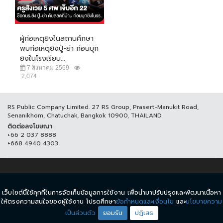
ผู้ก่อเหตุยิงในสถานศึกษา
พบก่อเหตุยิงปู่-ย่า ก่อนบุก
ยิงในโรงเรียน...
7 สิงหาคม 2569
2,074
RS Public Company Limited. 27 RS Group, Prasert-Manukit Road,
Senanikhom, Chatuchak, Bangkok 10900, THAILAND
ติดต่อลงโฆษณา
+66 2 037 8888
+668 4940 4303
© COPYRIGHT 2017 THAICH8.COM, ALL RIGHT RESERVED.
เว็บไซต์นี้ใช้คุกกี้ในการจัดเก็บข้อมูลการใช้งาน เพื่อนำมาปรับปรุงและพัฒนาเนื้อหา
ข้อกำหนดและเงื่อนไข
นโยบายความเป็นส่วนตัว
ให้ตรงความสนใจของผู้ใช้งาน โปรดศึกษา
ข้อกำหนดและเงื่อนไข
และ
นโยบายความ
เป็นส่วนตัว
ยอมรับ
ปฏิเสธ