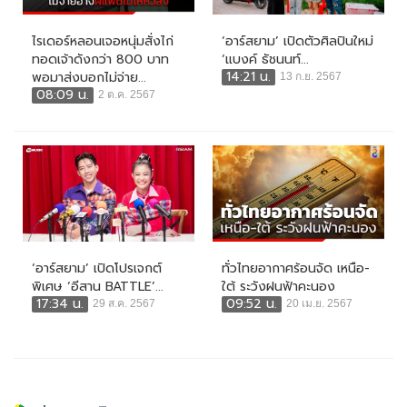
ไรเดอร์หลอนเจอหนุ่มสั่งไก่
‘อาร์สยาม’ เปิดตัวศิลปินใหม่
ทอดเจ้าดังกว่า 800 บาท
‘แบงค์ ธัชนนท์...
14:21 น.
พอมาส่งบอกไม่จ่าย...
13 ก.ย. 2567
08:09 น.
2 ต.ค. 2567
‘อาร์สยาม’ เปิดโปรเจกต์
ทั่วไทยอากาศร้อนจัด เหนือ-
พิเศษ ‘อีสาน BATTLE’...
ใต้ ระวังฝนฟ้าคะนอง
17:34 น.
09:52 น.
29 ส.ค. 2567
20 เม.ย. 2567