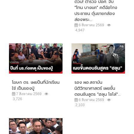
ด่วน! ตำรวจ ปอศ. จับ
"โทน บางแค" คดีฉ้อโกง
ประชาชน ตุ๋นขายกล้อง
ส่องพระ...
6 สิงหาคม 2569
4,947
โฆษก ตร. เผยปืนที่นักเรียน
รอง ผอ.สถาบัน
ใช้ เป็นของปู่
นิติวิทยาศาสตร์ เผยขั้น
ตอนชันสูตร "ฮลุน โซโล่"...
7 สิงหาคม 2569
3,726
6 สิงหาคม 2569
2,103