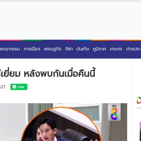
าชญากรรม
การเมือง
เศรษฐกิจ
กีฬา
บันเทิง
ภูมิภาค
เกษตร
ต่างปร
ยี่ยม หลังพบกันเมื่อคืนนี้
537