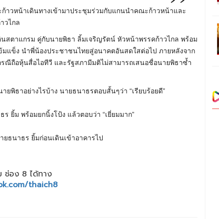
นคณะก้าวหน้าเดินทางเข้ามาประชุมร่วมกับแกนนำคณะก้าวหน้าและ
้าวไกล
ินสตาแกรม คู่กับนายพิธา ลิ้มเจริญรัตน์ หัวหน้าพรรคก้าวไกล พร้อม
ข้มแข็ง นำพี่น้องประชาชนไทยสู่อนาคตอันสดใสต่อไป ภายหลังจาก
กรณีถือหุ้นสื่อไอทีวี และรัฐสภามีมติไม่สามารถเสนอชื่อนายพิธาซ้ำ
บนายพิธาอย่างไรบ้าง นายธนาธรตอบสั้นๆว่า “เรียบร้อยดี”
ร ยิ้ม พร้อมยกนิ้งโป้ง แล้วตอบว่า “เยี่ยมมาก”
ายธนาธร ยิ้มก่อนเดินเข้าอาคารไป
 ช่อง 8 ได้ทาง
ok.com/thaich8