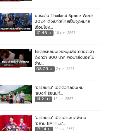
ยกระดับ Thailand Space Week
2024 ตั้งเป้าให้ไทยเป็นจุดหมาย
เชื่อมโยง...
10:46 น.
10 ต.ค. 2567
ไรเดอร์หลอนเจอหนุ่มสั่งไก่ทอดเจ้า
ดังกว่า 800 บาท พอมาส่งบอกไม่
จ่าย...
08:09 น.
2 ต.ค. 2567
‘อาร์สยาม’ เปิดตัวศิลปินใหม่
‘แบงค์ ธัชนนท์...
14:21 น.
13 ก.ย. 2567
‘อาร์สยาม’ เปิดโปรเจกต์พิเศษ
‘อีสาน BATTLE’...
17:34 น.
29 ส.ค. 2567