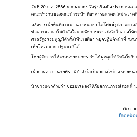
วันที่ 20 ก.ค. 2566 นายธนาธร จึงรุ่งเรืองกิจ ประธา
คณะทำงานของคณะก้าวหน้า ที่อาคารอนาคตใหม่ พรรคก
หลังจากเมื่อคืนที่ผ่านมา นายธนาธร ได้โพสต์รูปภาพผ่านอ
ข้อความว่ามาให้กำลังใจนายพิธา หนทางยังอีกไกลขอให้เ
ศาลรัฐธรรมนูญมีคำสั่งให้นายพิธา หยุดปฏิบัติหน้าที่ ส.ส.
เพื่อโหวตนายกรัฐมนตรีได้
โดยผู้สื่อข่าวได้ถามนายธนาธร ว่า ได้พูดคุยให้กำลังใจกั
เมื่อถามต่อว่า นายพิธา มีกำลังใจเป็นอย่างไรบ้าง นายธนาธ
นักข่าวแซวด้วยว่า ขอ1บทเพลงให้กับสถานการณ์ตอนนี้ น
ติดตาม
facebo