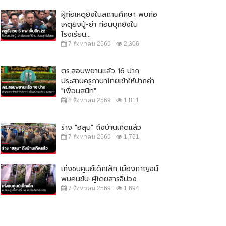
ผู้ก่อเหตุยิงในสถานศึกษา พบก่อ
เหตุยิงปู่-ย่า ก่อนบุกยิงใน
โรงเรียน...
7 สิงหาคม 2569
2,306
ตร.สอบพยานแล้ว 16 ปาก
ประสานครูภาษาไทยเข้าให้ปากคำ
"เพื่อนสนิท"...
8 สิงหาคม 2569
1,811
ร่าง "ฮลุน" ถึงบ้านเกิดแล้ว
ปชป.-ภูมิใจไทย ยังไม่จบ !! ซัดกัน
"จตุพร" ปลุกมวลชน ออกมาชุมนุม
7 สิงหาคม 2569
1,761
ปม ร่าง พรบ.กัญชา
ใหญ่ 23 ส.ค. เคานต์ดาวน์ ไล่...
5 กันยายน 2565
11,143
21 สิงหาคม 2565
20,633
เก๋งชนศูนย์เด็กเล็ก เมืองกาญจน์
พบคนขับ-ผู้โดยสารฉี่ม่วง...
7 สิงหาคม 2569
1,694