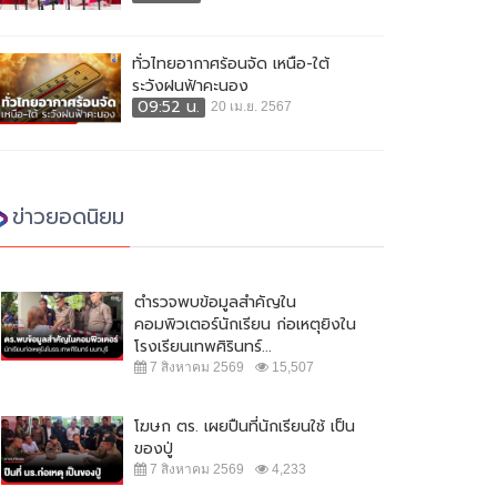
ทั่วไทยอากาศร้อนจัด เหนือ-ใต้
ระวังฝนฟ้าคะนอง
09:52 น.
20 เม.ย. 2567
ข่าวยอดนิยม
ตำรวจพบข้อมูลสำคัญใน
คอมพิวเตอร์นักเรียน ก่อเหตุยิงใน
โรงเรียนเทพศิรินทร์...
7 สิงหาคม 2569
15,507
โฆษก ตร. เผยปืนที่นักเรียนใช้ เป็น
ของปู่
7 สิงหาคม 2569
4,233