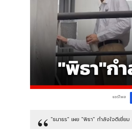
แชร์โพส
"ธนาธร" เผย "พิธา" กำลังใจดีเยี่ยม ห