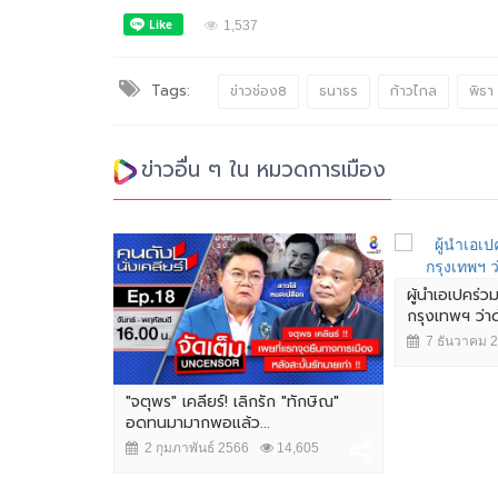
1,537
Tags:
ข่าวช่อง8
ธนาธร
ก้าวไกล
พิธา
ข่าวอื่น ๆ ใน หมวดการเมือง
ผู้นำเอเปคร่ว
กรุงเทพฯ ว่
7 ธันวาคม 
"จตุพร" เคลียร์! เลิกรัก "ทักษิณ"
อดทนมามากพอแล้ว...
2 กุมภาพันธ์ 2566
14,605