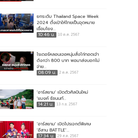
ยกระดับ Thailand Space Week
2024 ตั้งเป้าให้ไทยเป็นจุดหมาย
เชื่อมโยง...
10:46 น.
10 ต.ค. 2567
ไรเดอร์หลอนเจอหนุ่มสั่งไก่ทอดเจ้า
ดังกว่า 800 บาท พอมาส่งบอกไม่
จ่าย...
08:09 น.
2 ต.ค. 2567
‘อาร์สยาม’ เปิดตัวศิลปินใหม่
‘แบงค์ ธัชนนท์...
14:21 น.
13 ก.ย. 2567
‘อาร์สยาม’ เปิดโปรเจกต์พิเศษ
‘อีสาน BATTLE’...
17:34 น.
29 ส.ค. 2567