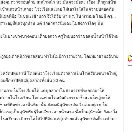
ังคมตรวจสอบด้วย สมน้ำหน้า นร.มันควรมั้ยคะ เรื่อง เด็กถูกสุนัข
 เวลาเข้าแถวหน้าเสาธง โรงเรียนละเลย ไม่เอาใจใส่ในความปลอดภัย
มีแผลที่มือ ในขณะเข้าแถว จึงได้รีบ พา นร. ไป หาหมอ โดยมี ครู...
อยู่ที่แถวทุกท่าน แต่ รักษาการนิ่งเฉย ไม่สั่งการใดๆ นั้น
ง โดยในบางช่วงบางตอน เด็กบอกว่า ครูใหม่บอกว่าขอสมน้ำหน้าได้ไหม
มอ และถูกผอ.ตำหนิว่าขาดสอน ทำไมไม่มีการรายงาน โดยพยายามอธิบาย
้นที่จังหวัดปทุมธานี โดยพบว่าโรงเรียนดังกล่าวเป็นโรงเรียนขนาดใหญ่
ถมศึกษาปีที่6 มีบุคลากรทั้งสิ้น 30 คน
ึกภาพภายในโรงเรียนได้ แต่บุคลากรไม่สามารถที่จะออกมาให้
กาศภายในโรงเรียน โดยเฉพาะโดมจัดกิจกรรม ซึ่งส่วนใหญ่จะให้
ที่ทีมข่าวลงพื้นที่มานั้น ยังคงมีสุนัขจรจัด วิ่งเล่นอยู่ภายใน
ก่อเหตุเป็นสุนัขพันธุ์ไทยสีขาวลายน้ำตาล ซึ่งเป็นสุนัขเด็ก ยังคงวิ่ง
งเรียนจะมีการไล่ให้ไปที่อื่น แต่สุดท้ายแล้วสุนัขจรจัดก็จะเข้ามา