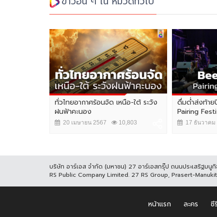
ข่าวอื่น ๆ ใน หมวดทั่วไป
งไก่ทอดเจ้าดัง
ทั่วไทยอากาศร้อนจัด เหนือ-ใต้ ระวัง
ดื่มด่ำส่งท้
อกไม่จ่าย...
ฝนฟ้าคะนอง
Pairing Fest
206
20 เมษายน 2567
10,803
17 ธันวาคม
บริษัท อาร์เอส จำกัด (มหาชน) 27 อาร์เอสกรุ๊ป ถนนประเสริฐมน
RS Public Company Limited. 27 RS Group, Prasert-Manuk
หน้าแรก
ละคร
ซีร