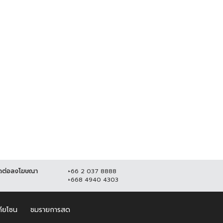
องหาด-ปิ่น" คนหูหนวก คว้าชนะ
ศ DEAF LGBT STAR
ILAND...
0 กรกฎาคม 2566
19,360
ดต่อลงโฆษณา
+66 2 037 8888
+668 4940 4303
ดียโซน
ชมรายการสด