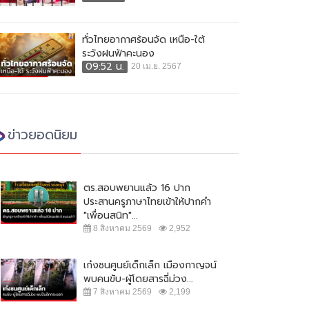
ทั่วไทยอากาศร้อนจัด เหนือ-ใต้
ระวังฝนฟ้าคะนอง
09:52 น.
20 เม.ย. 2567
ข่าวยอดนิยม
ตร.สอบพยานแล้ว 16 ปาก
ประสานครูภาษาไทยเข้าให้ปากคำ
"เพื่อนสนิท"...
8 สิงหาคม 2569
2,952
เก๋งชนศูนย์เด็กเล็ก เมืองกาญจน์
พบคนขับ-ผู้โดยสารฉี่ม่วง...
7 สิงหาคม 2569
2,199