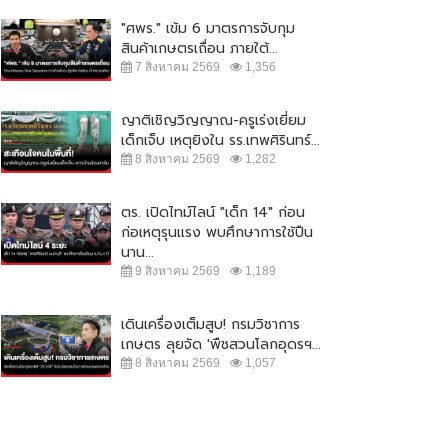
"ศพร." เข้ม 6 มาตรการจับกุม
สินค้าเกษตรเถื่อน ภายใต้...
7 สิงหาคม 2569
1,356
ญาติเชิญวิญญาณ-ครูเร่งเยี่ยม
เด็กเจ็บ เหตุยิงใน รร.เทพศิรินทร์...
8 สิงหาคม 2569
1,282
ตร. เปิดไทม์ไลน์ "เด็ก 14" ก่อน
ก่อเหตุรุนแรง พบศึกษาการใช้ปืน
นาน...
9 สิงหาคม 2569
1,189
เดินเครื่องเต็มสูบ! กรมวิชาการ
เกษตร ลุยจัด 'พืชสวนโลกอุดรฯ...
8 สิงหาคม 2569
1,057