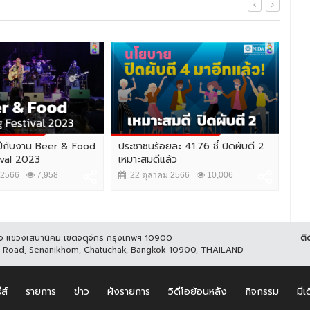
ายปีกับงาน Beer & Food
ประชาชนร้อยละ 41.76 ชี้ ปิดผับตี 2
"น้
ival 2023
เหมาะสมดีแล้ว
เลิ
THA
 2566
7,958
22 ตุลาคม 2566
10,006
1
ูกิจ แขวงเสนานิคม เขตจตุจักร กรุงเทพฯ 10900
ติ
it Road, Senanikhom, Chatuchak, Bangkok 10900, THAILAND
ีส์
รายการ
ข่าว
ผังรายการ
วิดีโอย้อนหลัง
กิจกรรม
มีเ