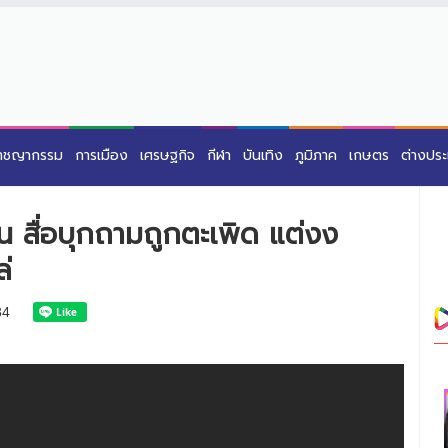
าชญากรรม
การเมือง
เศรษฐกิจ
กีฬา
บันเทิง
ภูมิภาค
เกษตร
ต่างปร
น สื่อบุกถามถูกตะเพิด แต่งง
ล่
34