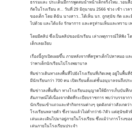
ธรรมและ ประเด็นมีการพูดสมน้ำหน้าเด็กจริงไหม..วอนสื่อส
กัดในโรงเรียน ส... วันที่ 29 มิถุนายน 2566 ช่วง เช้า
ของเด็ก โดย ดิฉัน นางสาว...ได้เห็น นร. ถูกสุนัข กัด และ
ไปด้วย และได้แจ้ง รักษาการ และครูท่านเห็นและทราบ เพราะ
โดยมีคลิป ซึ่งเป็นคลิปของนักเรียน เล่าเหตุการณ์ให้ฟั
เด็กเลยเงียบ
เรื่องนี้ถูกเปิดเผยขึ้น ภายหลังจากที่ครูพาเด็กไปหาห
ว่าพาเด็กนักเรียนไปโรงพยาบาล
ทีมข่าวเดินทางลงพื้นที่ไปยังโรงเรียนที่เกิดเหตุ อยู่ในพื
มีนักเรียนกว่า 700 คน เปิดเรียนตั้งแต่ชั้นอนุบาลจนถึงประ
ทีมข่าวลงพื้นที่มา ทางโรงเรียนอนุญาตให้มีการเก็บบันท
สัมภาษณ์ได้เนื่องจากติดที่ระเบียบราชการ พบว่าบรรยา
นักเรียนเข้าแถวและทำกิจกรรมต่างๆ จุดดังกล่าวสังเกตว่าช่วง
โรงเรียนหลายตัว ซึ่งรวมแล้วไม่ต่ำกว่า6-7ตัว แต่สุนัขตัวที่
เล่นและเดินไปมาอยู่ภายในโรงเรียน ซึ่งแม้ว่าภารโรงของโร
เล่นภายในโรงเรียนประจำ