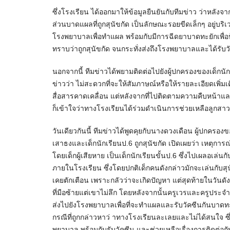
ซึ่งโรงเรียน ได้ออกมาให้ข้อมูลยืนยันกับทีมข่าว ว่าหลังจา
ส่วนบาดแผลที่ถูกสุนัขกัด เป็นลักษณะรอยขีดเล็กๆ อยู่บริเว
โรงพยาบาลเพื่อทำแผล พร้อมกับมีการฉีดยาบาดทะยักเพื่อป้อง
ทราบว่าถูกสุนัขกัด จนกระทั่งส่งถึงโรงพยาบาลและได้รับว
นอกจากนี้ ทีมข่าวได้พยามติดต่อไปยังผู้ปกครองของเด็กนักเ
ข่าวว่า ไม่สะดวกที่จะให้สัมภาษณ์หรือให้รายละเอียดเพิ
สื่อสารคาดเคลื่อน แต่หลังจากที่ไปติดตามความคืบหน้าและ
ก็เข้าใจว่าทางโรงเรียนได้ร่วมดำเนินการช่วยเหลือลูกสาว
วันเดียวกันนี้ ทีมข่าวได้พูดคุยกับนางดวงเดือน ผู้ปกครองข
เสาธงและเด็กนักเรียนป.6 ถูกสุนัขกัด เปิดเผยว่า เหตุการ
โดยเด็กผู้เสียหาย เป็นเด็กนักเรียนขั้นป.6 ซึ่งไปเผลอเล่นก
ภายในโรงเรียน ซึ่งโดยปกติเด็กคนดังกล่าวมักจะเล่นกับสุนัข
เคยตักเตือน เพราะกลัวว่าจะเกิดปัญหา แต่สุดท้ายในวันดัง
ที่มือซ้ายแต่เขาไม่ลึก โดยหลังจากนั้นครูเวรและครูประจำช
ส่งไปยังโรงพยาบาลเพื่อที่จะทำแผลและรับวัคซีนกันบาดทะยัก
กรณีที่ถูกกล่าวหาว่ าทางโรงเรียนละเลยและไม่ได้สนใจ ซึ่ง
พยาบาล พร้อมกับรับวัคซีน และช่วยเหลือเรื่องการติดต่อก