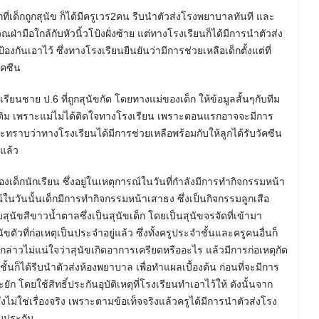
กที่เด็กถูกสุนัข ก็ได้มีครูเวร2คน รีบนำตัวส่งโรงพยาบาลทันที และ
ณฝ่ามือใกล้กับหัวนิ้วโป้งฝั่งซ้าย แต่ทางโรงเรียนก็ได้มีการนำตัวส่ง
กันเอาไว้ ซึ่งทางโรงเรียนยืนยันว่ามีการช่วยเหลือเด็กตั้งแต่ที่
ัคซีน
รียนชาย ป.6 ที่ถูกสุนัขกัด โดยทางแม่ของเด็ก ให้ข้อมูลสั้นๆกับทีม
่มเติม เพราะแม่ไม่ได้ติดใจทางโรงเรียน เพราะตอนแรกอาจจะมีการ
ทราบว่าทางโรงเรียนได้มีการช่วยเหลือพร้อมกับให้ลูกได้รับวัคซีน
แล้ว
องเด็กนักเรียน ซึ่งอยู่ในเหตุการณ์ในวันที่กำลังมีการทำกิจกรรมหน้า
ณ์ในวันนั้นเด็กมีการทำกิจกรรมหน้าเสาธง ซึ่งเป็นกิจกรรมลูกเสือ
ับสุนัขสีขาวน้ำตาลซึ่งเป็นสุนัขเด็ก โดยเป็นสุนัขจรจัดที่เข้ามา
ตัวที่ก่อเหตุเป็นประจำอยู่แล้ว ซึ่งทั้งครูประจำชั้นและครูคนอื่นก็
กล่าวไม่แน่ใจว่าสุนัขเกิดอาการเครียดหรืออะไร แล้วมีการก่อเหตุกัด
ั้นก็ได้รีบนำตัวส่งห้องพยาบาล เพื่อทำแผลเบื้องต้น ก่อนที่จะมีการ
 โดยใช้สิทธิ์ประกันอุบัติเหตุที่โรงเรียนทำเอาไว้ให้ ดังนั้นจาก
ไม่ใช่เรื่องจริง เพราะตามข้อเท็จจริงแล้วครูได้มีการนำตัวส่งโรง
ับประกัน