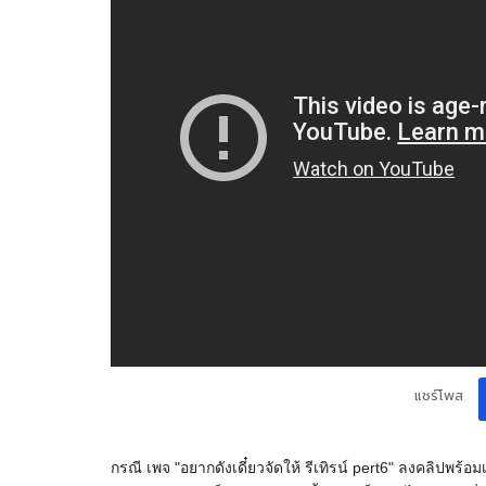
แชร์โพส
กรณี เพจ "อยากดังเดี๋ยวจัดให้ รีเทิรน์ pert6" ลงคลิปพร้อ