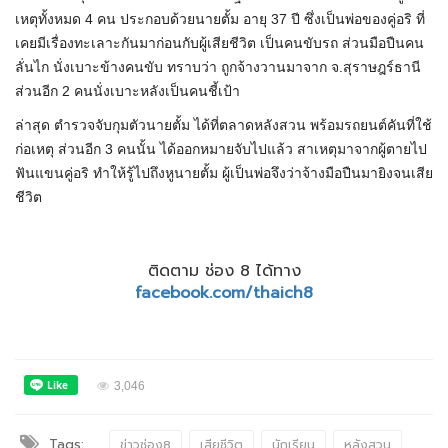
เหตุทั้งหมด 4 คน ประกอบด้วยนายตั้ม อายุ 37 ปี ซึ่งเป็นพ่อของคู่อริ ที่
เคยมีเรื่องทะเลาะกันมาก่อนกับผู้เสียชีวิต เป็นคนขับรถ ส่วนมือปืนคน
ลั่นไก นั่งเบาะข้างคนขับ ทราบว่า ถูกจ้างวานมาจาก จ.สุราษฎร์ธานี
ส่วนอีก 2 คนนั่งเบาะหลังเป็นคนชี้เป้า
ล่าสุด ตำรวจจับกุมตัวนายตั้ม ได้ที่ตลาดหลังสวน พร้อมรถยนต์คันที่ใช้
ก่อเหตุ ส่วนอีก 3 คนนั้น ได้ออกหมายจับไปแล้ว สาเหตุมาจากผู้ตายไป
ฟันแขนคู่อริ ทำให้รู้ไปถึงหูนายตั้ม ผู้เป็นพ่อจึงว่าจ้างมือปืนมายิงจนเสีย
ชีวิต
ติดตาม ช่อง 8 ได้ทาง
facebook.com/thaich8
3,046
Tags:
ข่าวช่อง8
เสียชีวิต
นักเรียน
หลังสวน