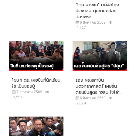
"โทน บางแค" คดีฉ้อโกง
ประชาชน ตุ๋นขายกล้อง
ส่องพระ...
6 สิงหาคม 2569
4,917
โฆษก ตร. เผยปืนที่นักเรียน
รอง ผอ.สถาบัน
ใช้ เป็นของปู่
นิติวิทยาศาสตร์ เผยขั้น
ตอนชันสูตร "ฮลุน โซโล่"...
7 สิงหาคม 2569
3,557
6 สิงหาคม 2569
2,079