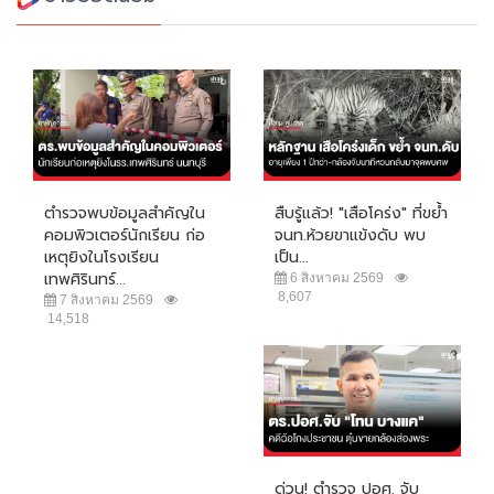
ตำรวจพบข้อมูลสำคัญใน
สืบรู้แล้ว! "เสือโคร่ง" ที่ขย้ำ
คอมพิวเตอร์นักเรียน ก่อ
จนท.ห้วยขาแข้งดับ พบ
เหตุยิงในโรงเรียน
เป็น...
เทพศิรินทร์...
6 สิงหาคม 2569
8,607
7 สิงหาคม 2569
14,518
ด่วน! ตำรวจ ปอศ. จับ