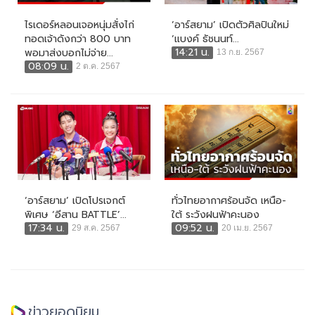
ไรเดอร์หลอนเจอหนุ่มสั่งไก่
‘อาร์สยาม’ เปิดตัวศิลปินใหม่
ทอดเจ้าดังกว่า 800 บาท
‘แบงค์ ธัชนนท์...
14:21 น.
พอมาส่งบอกไม่จ่าย...
13 ก.ย. 2567
08:09 น.
2 ต.ค. 2567
‘อาร์สยาม’ เปิดโปรเจกต์
ทั่วไทยอากาศร้อนจัด เหนือ-
พิเศษ ‘อีสาน BATTLE’...
ใต้ ระวังฝนฟ้าคะนอง
17:34 น.
09:52 น.
29 ส.ค. 2567
20 เม.ย. 2567
ข่าวยอดนิยม