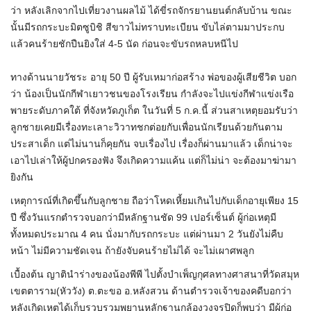
ว่า หลังเลิกจากไปเที่ยวงานผลไม้ ได้ขี่รถจักรยานยนต์กลับบ้าน ขณะ
นั้นมีรถกระบะมิตซูบิชิ สีขาวไม่ทราบทะเบียน ขับไล่ตามมาประกบ
แล้วคนร้ายชักปืนยิงใส่ 4-5 นัด ก่อนจะขับรถหลบหนีไป
ทางด้านนายวัชระ อายุ 50 ปี ผู้รับเหมาก่อสร้าง พ่อของผู้เสียชีวิต บอก
ว่า น้องเป็นนักกีฬาเยาวชนของโรงเรียน กำลังจะไปแข่งกีฬาแข่งเรือ
พายระดับภาคใต้ ที่จังหวัดภูเก็ต ในวันที่ 5 ก.ค.นี้ ส่วนสาเหตุยอมรับว่า
ลูกชายเคยมีเรื่องทะเลาะวิวาทชกต่อยกับเพื่อนนักเรียนด้วยกันตาม
ประสาเด็ก แต่ไม่นานก็คุยกัน จบเรื่องไป เรื่องก็ผ่านมาแล้ว เด็กน่าจะ
เอาไปเล่าให้ผู้ปกครองฟัง จึงเกิดความแค้น แต่ก็ไม่น่า จะต้องมาฆ่ามา
ยิงกัน
เหตุการณ์ที่เกิดขึ้นกับลูกชาย ถือว่าโหดเหี้ยมเกินไปกับเด็กอายุเพียง 15
ปี ซึ่งวันแรกตำรวจบอกว่ามีหลักฐานชัด 99 เปอร์เซ็นต์ ผู้ก่อเหตุมี
ทั้งหมดประมาณ 4 คน นั่งมากับรถกระบะ แต่ผ่านมา 2 วันยังไม่คืบ
หน้า ไม่มีความชัดเจน ถ้ายังจับคนร้ายไม่ได้ จะไม่เผาศพลูก
เบื้องต้น ญาตินำร่างของน้องพีพี ไปตั้งบำเพ็ญกุศลทางศาสนาที่วัดสมุห
เขตตาราม(หัววัง) ต.ตะขอ อ.หลังสวน ด้านตำรวจเจ้าของคดีบอกว่า
หลังเกิดเหตุได้เก็บรวบรวมพยานหลักฐานกล้องวงจรปิดก็พบว่า มีผู้ก่อ