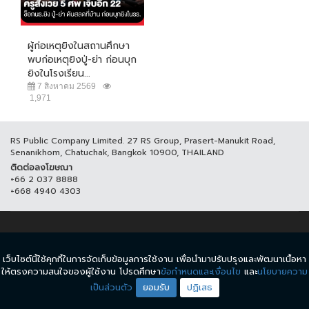
ผู้ก่อเหตุยิงในสถานศึกษา
พบก่อเหตุยิงปู่-ย่า ก่อนบุก
ยิงในโรงเรียน...
7 สิงหาคม 2569
1,971
RS Public Company Limited. 27 RS Group, Prasert-Manukit Road,
Senanikhom, Chatuchak, Bangkok 10900, THAILAND
ติดต่อลงโฆษณา
+66 2 037 8888
+668 4940 4303
© COPYRIGHT 2017 THAICH8.COM, ALL RIGHT RESERVED.
เว็บไซต์นี้ใช้คุกกี้ในการจัดเก็บข้อมูลการใช้งาน เพื่อนำมาปรับปรุงและพัฒนาเนื้อหา
ข้อกำหนดและเงื่อนไข
นโยบายความเป็นส่วนตัว
ให้ตรงความสนใจของผู้ใช้งาน โปรดศึกษา
ข้อกำหนดและเงื่อนไข
และ
นโยบายความ
เป็นส่วนตัว
ยอมรับ
ปฏิเสธ