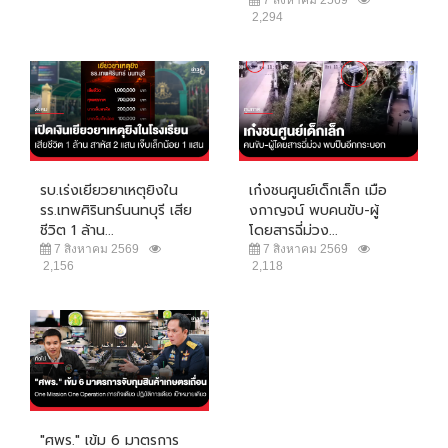
2,294
รบ.เร่งเยียวยาเหตุยิงใน
เก๋งชนศูนย์เด็กเล็ก เมือ
รร.เทพศิรินทร์นนทบุรี เสีย
งกาญจน์ พบคนขับ-ผู้
ชีวิต 1 ล้าน...
โดยสารฉี่ม่วง...
7 สิงหาคม 2569
7 สิงหาคม 2569
2,156
2,118
"ศพร." เข้ม 6 มาตรการ