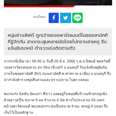
แชร์โพส
หนุ่มช่างลิฟต์ ถูกเจ้าของอพาร์ตเมนต์ในซอยสามัคคี
ที่รู้จักกัน สาดกระสุนหลายนัดโดยไม่ทราบสาเหตุ รีบ
แจ้นขับรถหนี ตำรวจเร่งติดตามตัว
จากกรณีเมื่อเวลา 00.45 น.วันที่ 26 มิ.ย. 2566 ร.ต.อ.นิพนธ์ พลสวัสดิ์
รองสารวัตรสอบสวน สภ.รัตนาธิเบศร์ จ.นนทบุรี รับแจ้งมีเหตุยิงกัน
ภายในซอยสามัคคี 35/1 ถนนสามัคคี ต.ท่าทราย อ.เมือง จ.นนทบุรี จึง
นำกำลังตำรวจชุดสืบสวนและปราบปราม ไปตรวจสอบ
พบรถเก๋ง นิสสัน อัลเมร่า สีขาว จอดอยู่ในซอยที่บริเวณท้ายรถถูกยิง
ด้วยอาวุธปืน ขนาด 9 มม.จำนวน 4 นัด ห่างไปประมาณ 50 เมตร
หน้าอพาร์ตเมนต์ พบปลอกกระสุนปืนขนาด 9 มม. ตกอยู่ 4 ปลอก จึง
เก็บไว้เป็นหลักฐาน