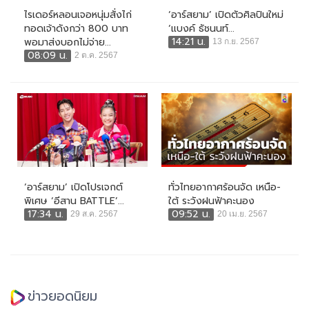
ไรเดอร์หลอนเจอหนุ่มสั่งไก่
‘อาร์สยาม’ เปิดตัวศิลปินใหม่
ทอดเจ้าดังกว่า 800 บาท
‘แบงค์ ธัชนนท์...
14:21 น.
พอมาส่งบอกไม่จ่าย...
13 ก.ย. 2567
08:09 น.
2 ต.ค. 2567
‘อาร์สยาม’ เปิดโปรเจกต์
ทั่วไทยอากาศร้อนจัด เหนือ-
พิเศษ ‘อีสาน BATTLE’...
ใต้ ระวังฝนฟ้าคะนอง
17:34 น.
09:52 น.
29 ส.ค. 2567
20 เม.ย. 2567
ข่าวยอดนิยม