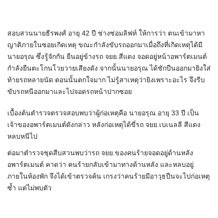
สอบสวนนายธีรพงศ์ อายุ 42 ปี ช่างซ่อมลิฟท์ ให้การว่า ตนเข้ามาหา
ญาติภายในซอยเกิดเหตุ ขณะกำลังขับรถออกมาเมื่อถึงที่เกิดเหตุได้มี
นายอรุณ ซึ่งรู้จักกัน ยืนอยู่ข้างรถ จยย.สีแดง จอดอยู่หน้าอพาร์ตเมนต์
กำลังยืนตะโกนโวยวายเสียงดัง จากนั้นนายอรุณ ได้ชักปืนออกมายิงใส่
ท้ายรถหลายนัด ตอนนั้นตกใจมาก ไม่รู้สาเหตุว่ายิงเพราะอะไร จึงรีบ
ขับรถหนีออกมาและไปจอดรถหน้าปากซอย
เบื้องต้นตำรวจตรวจสอบพบว่าผู้ก่อเหตุคือ นายอรุณ อายุ 33 ปี เป็น
เจ้าของอพาร์ตเมนต์ดังกล่าว หลังก่อเหตุได้ขี่รถ จยย.เบเนลลี สีแดง
หลบหนีไป
ต่อมาตำรวจชุดสืบสวนพบว่ารถ จยย.ของคนร้ายจอดอยู่ด้านหลัง
อพาร์ตเมนต์ คาดว่า คนร้ายกลับเข้ามาทางด้านหลัง และหลบอยู่
ภายในห้องพัก จึงได้เข้าตรวจค้น เกรงว่าคนร้ายมีอาวุธปืนจะไปก่อเหตุ
ซ้ำ แต่ไม่พบตัว