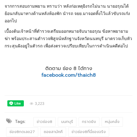
จากการสอบถามพยาน ทราบว่า หลังก่อเหตุยิงรถไม่นาน นายอรุณได้
ย้อนกลับมาทางด้านหลังห้องพัก นำรถ จยย.มาจอดทิ้งไว้แล้วขับรถเก๋ง
ออกไป
เบื้องต้นเจ้าหน้าที่ตำรวจเตรียมออกหมายจับนายอรุณ ข้อหาพยายาม
ฆ่า พร้อมประสานตำรวจพิสูจน์หลักฐานจังหวัดนนทบุรี มาตรวจเก็บหัว
กระสุนฝังอยู่ในตัวรถ เพื่อส่งตรวจเปรียบเทียบในการดำเนินคดีต่อไป
ติดตาม ช่อง 8 ได้ทาง
facebook.com/thaich8
3,223
Tags:
ข่าวช่อง8
นนทบุรี
กราดยิง
หนุ่มคลั่ง
ช่อง8กดเลข27
ซอยสามัคคี
ข่าวช่อง8ที่นี่ของจริง