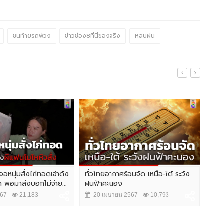
ชนท้ายรถพ่วง
ข่าวช่อง8ที่นี่ของจริง
หลบฝน
อหนุ่มสั่งไก่ทอดเจ้าดัง
ทั่วไทยอากาศร้อนจัด เหนือ-ใต้ ระวัง
ดื่
 พอมาส่งบอกไม่จ่าย...
ฝนฟ้าคะนอง
Pai
567
21,183
20 เมษายน 2567
10,793
1