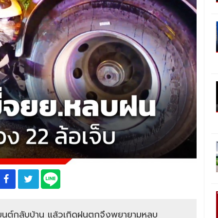
านยนต์กลับบ้าน แล้วเกิดฝนตกจึงพยายามหลบ