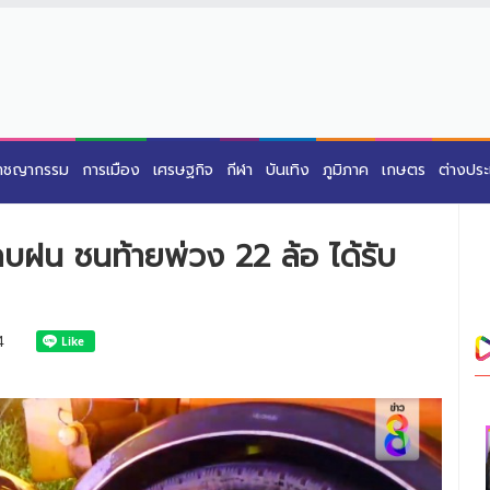
าชญากรรม
การเมือง
เศรษฐกิจ
กีฬา
บันเทิง
ภูมิภาค
เกษตร
ต่างปร
หลบฝน ชนท้ายพ่วง 22 ล้อ ได้รับ
4