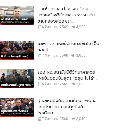
ด่วน! ตำรวจ ปอศ. จับ "โทน
บางแค" คดีฉ้อโกงประชาชน ตุ๋น
ขายกล้องส่องพระ...
6 สิงหาคม 2569
4,933
โฆษก ตร. เผยปืนที่นักเรียนใช้ เป็น
ของปู่
7 สิงหาคม 2569
3,659
รอง ผอ.สถาบันนิติวิทยาศาสตร์
เผยขั้นตอนชันสูตร "ฮลุน โซโล่"...
6 สิงหาคม 2569
2,092
ผู้ก่อเหตุยิงในสถานศึกษา พบก่อ
เหตุยิงปู่-ย่า ก่อนบุกยิงใน
มด่ำส่งท้ายปีกับงาน Beer & Food
ประชาชนร้อยละ 41.76 ชี้ ปิดผับตี 2
โรงเรียน...
ring Festival 2023
เหมาะสมดีแล้ว
7 สิงหาคม 2569
2,019
7 ธันวาคม 2566
7,952
22 ตุลาคม 2566
9,996