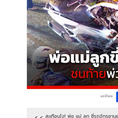
แชร์โพส
สะเทือนใจ! พ่อ แม่ ลูก ขี่รถจักรย