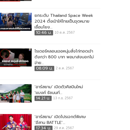
ยกระดับ Thailand Space Week
2024 ตั้งเป้าให้ไทยเป็นจุดหมาย
เชื่อมโยง...
10:46 น.
10 ต.ค. 2567
ไรเดอร์หลอนเจอหนุ่มสั่งไก่ทอดเจ้า
ดังกว่า 800 บาท พอมาส่งบอกไม่
จ่าย...
08:09 น.
2 ต.ค. 2567
‘อาร์สยาม’ เปิดตัวศิลปินใหม่
‘แบงค์ ธัชนนท์...
14:21 น.
13 ก.ย. 2567
‘อาร์สยาม’ เปิดโปรเจกต์พิเศษ
‘อีสาน BATTLE’...
17:34 น.
29 ส.ค. 2567