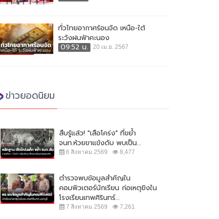
ทั่วไทยอากาศร้อนจัด เหนือ-ใต้
ระวังฝนฟ้าคะนอง
09:52 น.
20 เม.ย. 2567
ข่าวยอดนิยม
สืบรู้แล้ว! "เสือโคร่ง" ที่ขย้ำ
จนท.ห้วยขาแข้งดับ พบเป็น...
6 สิงหาคม 2569
8,477
ตำรวจพบข้อมูลสำคัญใน
คอมพิวเตอร์นักเรียน ก่อเหตุยิงใน
โรงเรียนเทพศิรินทร์...
7 สิงหาคม 2569
7,261