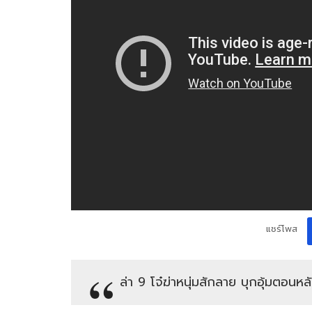
แชร์โพส
ล่า 9 โจ๋ฆ่าหนุ่มสักลาย บุกอุ้มตอ