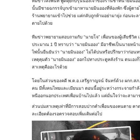
ทีมข่าวลงพื้นที่ พูดคุยกับรุ่นน้องเจ้าของร้านชำที่นายมิ
นั้นมีชายฉกรรจ์บุกเข้ามาหานายมินอองที่ห้องพัก ซึ่งผู้ตา
ร้านพยายามเข้าไปช่วย แต่กลับถูกห้ามอย่ามายุ่ง ก่อนจะ
ตายไปด้วย
ทีมข่าวพยายามสอบถามกับ “นายโจ” เพื่อนของผู้เสียชีวิต เกี่
ประมาณ 1 ปี ทราบว่า “นายมินออง” มีอาชีพเป็นนายหน้าแร
ไพ่นั้นยืนยันว่า “นายมินออง” ไม่ได้บ่นหรือปรึกษาว่าก่อน
เหตุคุมตัว “นายมินออง” ออกไปทางประตูหลังร้าน ตนเองก็ไม่
สาเหตุคืออะไรด้วย
โดยในส่วนของคดี พ.ต.อ.เสรีฐกาญจน์ จันทร์ด้วง ผกก.สภ.กระท
คน มีทั้งคนไทยและเมียนมา ตอนนี้อยู่ระหว่างกระจายกำลังต
หนีออกนอกประเทศเพื่อนบ้านไปแล้ว แต่มั่นใจว่าจะสามารถ
ส่วนปมสาเหตุเท่าที่มีการสอบปากคำเพื่อนของคนตาย คาดว
ละเอียดต้องรอตรวจสอบเพิ่มเติมต่อไป