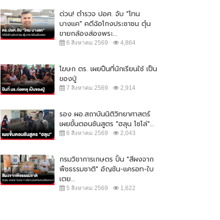
ด่วน! ตำรวจ ปอศ. จับ "โทน
บางแค" คดีฉ้อโกงประชาชน ตุ๋น
ขายกล้องส่องพระ...
6 สิงหาคม 2569
4,864
โฆษก ตร. เผยปืนที่นักเรียนใช้ เป็น
ของปู่
7 สิงหาคม 2569
2,914
รอง ผอ.สถาบันนิติวิทยาศาสตร์
เผยขั้นตอนชันสูตร "ฮลุน โซโล่"...
6 สิงหาคม 2569
2,043
กรมวิชาการเกษตร ปั้น "สีผงจาก
พืชธรรมชาติ" อัญชัน-แครอท-ใบ
เตย...
5 สิงหาคม 2569
1,622