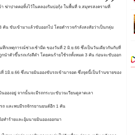
ฆ่าปาดคอทิ้งไว้ในคลองริมบ่อกุ้ง ในพื้นที่ จ.สมุทรสงครามที่
 คัน ขับเข้ามาแล้วขับออกไป โดยตำรวจกำลังสงสัยว่าเป็นกลุ่ม
ึกเหตุการณ์ช่วงเช้ามืด ของวันที่ 2 มิ.ย.66 ซึ่งเป็นวันเดียวกันกับที่
กนำตัวขึ้นรถเก๋งสีดำ โดยคนร้ายใช้รถทั้งหมด 3 คัน ก่อนจะขับออก
ที่ 1มิ.ย.66 ซึ่งนายมินอองขับรถเข้ามาจอด ซึ่งจุดนี้เป็นร้านขายของ
ยมินอองอยู่ จากนั้นจะมีรถกระบะขับวนเวียนดูลาดเลา
รถ และพบมีรถจักรยานยนต์อีก 1 คัน
งมือทำร้ายและอุ้มนายมินอองออกมา