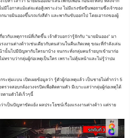
นอองไปหา เล่าว่า นายมินอองมาเล่นไพ่กับเพื่อน ก่อนจะหลับ หลังจาก
ยไม่มีโอกาสแม้แต่จะต่อสู้เพราะง่วง ไม่มีแรงขัดขืนพอถามซึ่งเจ้าของ
ลากนายมินอองขึ้นรถเก๋งสีดำ และพากันขับออกไป โดยเอารถของผู้
ยวกับเหตุการณ์ที่เกิดขึ้น เจ้าตัวบอกว่ารู้จักกับ “นายมินออง” มา
งงานต่างด้าวเช่นเดียวกับตนส่วนในคืนเกิดเหตุ ขณะที่กำลังเล่น
หน้านั้นไปมีปัญหากับใครมาบ้าง จนกระทั่งกลุ่มคนร้ายบุกเข้ามาก่อ
ทราบว่ากลุ่มผู้ก่อเหตุเป็นใคร เพราะไม่คุ้นหน้าและไม่รู้ว่าปม
ุ่มเเบน เปิดเผยข้อมูลว่า รู้ตัวผู้ก่อเหตุแล้ว เป็นชายไม่ต่ำกว่า 5
รวจสอบกล้องวงจรปิดเพื่อติดตามตัว มีเบาะแสว่ากลุ่มผู้ก่อเหตุได้
ตามตัวได้เร็วๆนี้
่าเป็นปัญหาขัดแย้ง ผลประโยชน์เรื่องแรงงานต่างด้าว แต่ราย