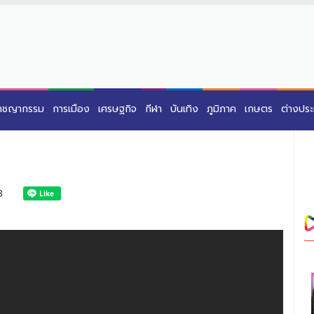
าชญากรรม
การเมือง
เศรษฐกิจ
กีฬา
บันเทิง
ภูมิภาค
เกษตร
ต่างปร
3