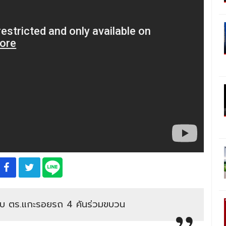
นหลับ ตร.แกะรอยรถ 4 คันร่วมขบวน