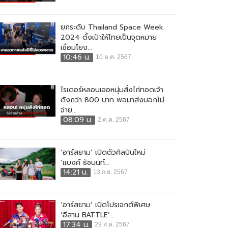
ยกระดับ Thailand Space Week
2024 ตั้งเป้าให้ไทยเป็นจุดหมาย
เชื่อมโยง...
10:46 น.
10 ต.ค. 2567
ไรเดอร์หลอนเจอหนุ่มสั่งไก่ทอดเจ้า
ดังกว่า 800 บาท พอมาส่งบอกไม่
จ่าย...
08:09 น.
2 ต.ค. 2567
‘อาร์สยาม’ เปิดตัวศิลปินใหม่
‘แบงค์ ธัชนนท์...
14:21 น.
13 ก.ย. 2567
‘อาร์สยาม’ เปิดโปรเจกต์พิเศษ
‘อีสาน BATTLE’...
17:34 น.
29 ส.ค. 2567