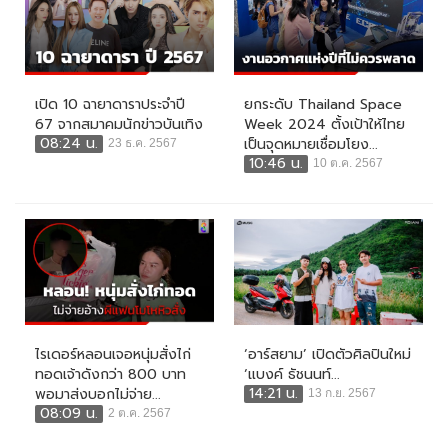
เปิด 10 ฉายาดาราประจำปี
ยกระดับ Thailand Space
67 จากสมาคมนักข่าวบันเทิง
Week 2024 ตั้งเป้าให้ไทย
08:24 น.
เป็นจุดหมายเชื่อมโยง...
23 ธ.ค. 2567
10:46 น.
10 ต.ค. 2567
ไรเดอร์หลอนเจอหนุ่มสั่งไก่
‘อาร์สยาม’ เปิดตัวศิลปินใหม่
ทอดเจ้าดังกว่า 800 บาท
‘แบงค์ ธัชนนท์...
14:21 น.
พอมาส่งบอกไม่จ่าย...
13 ก.ย. 2567
08:09 น.
2 ต.ค. 2567