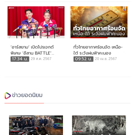
‘อาร์สยาม’ เปิดโปรเจกต์
ทั่วไทยอากาศร้อนจัด เหนือ-
พิเศษ ‘อีสาน BATTLE’...
ใต้ ระวังฝนฟ้าคะนอง
17:34 น.
09:52 น.
29 ส.ค. 2567
20 เม.ย. 2567
ข่าวยอดนิยม