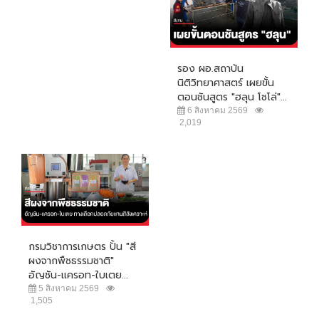
รอง ผอ.สถาบัน
นิติวิทยาศาสตร์ เผยขั้น
ตอนชันสูตร "ฮลุน โซโล่"...
6 สิงหาคม 2569
2,019
กรมวิชาการเกษตร ปั้น "สี
ผงจากพืชธรรมชาติ"
อัญชัน-แครอท-ใบเตย...
5 สิงหาคม 2569
1,505