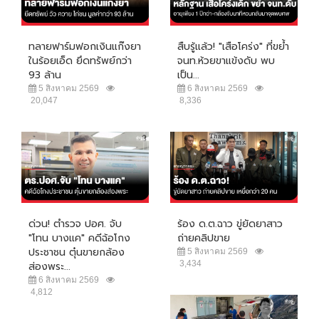
ทลายฟาร์มฟอกเงินแก๊งยา
สืบรู้แล้ว! "เสือโคร่ง" ที่ขย้ำ
ในร้อยเอ็ด ยึดทรัพย์กว่า
จนท.ห้วยขาแข้งดับ พบ
93 ล้าน
เป็น...
5 สิงหาคม 2569
6 สิงหาคม 2569
20,047
8,336
ด่วน! ตำรวจ ปอศ. จับ
ร้อง ด.ต.ฉาว ขู่ยัดยาสาว
"โทน บางแค" คดีฉ้อโกง
ถ่ายคลิปขาย
ประชาชน ตุ๋นขายกล้อง
5 สิงหาคม 2569
3,434
ส่องพระ...
6 สิงหาคม 2569
4,812