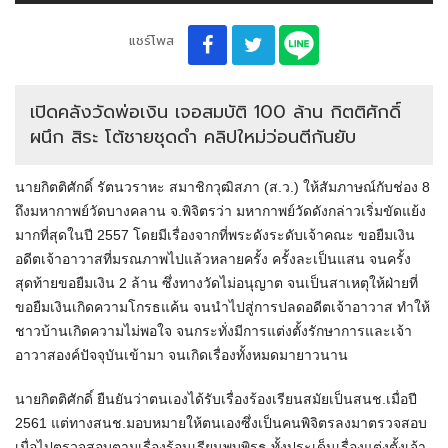
แชร์โพส
เปิดคลังวัดพ่อเงิน เจอสมบัติ 100 ล้าน กิตติศักดิ์
ผนึก สิระ โต้ชายชุดดำ คลิปใหม่ว่อนตีกันยับ
นายกิตติศักดิ์ รัตนวราหะ สมาชิกวุฒิสภา (ส.ว.) ให้สัมภาษณ์กับช่อง 8
ถึงมหากาพย์วัดบางคลาน จ.พิจิตรว่า มหากาพย์วัดดังกล่าวเริ่มขัดแย้ง
มากที่สุดในปี 2557 โดยมีเรื่องจากที่พระดังระดับเจ้าคณะ ขอยืมเงิน
อดีตเจ้าอาวาสที่มรณภาพไปแล้วหลายครั้ง ครั้งละเป็นแสน จนครั้ง
สุดท้ายขอยืมเงิน 2 ล้าน ซึ่งทางวัดไม่อนุญาต จนเป็นสาเหตุให้ฝ่ายที่
ขอยืมเงินเกิดความโกรธแค้น จนนำไปสู่การปลดอดีตเจ้าอาวาส ทำให้
ชาวบ้านเกิดความไม่พอใจ จนกระทั่งมีการแต่งตั้งรักษาการและเจ้า
อาวาสองค์ปัจจุบันเข้ามา จนเกิดเรื่องทั้งหมดมายาวนาน
นายกิตติศักดิ์ ยืนยันว่าตนเองได้รับเรื่องร้องเรียนสมัยเป็นสนช.เมื่อปี
2561 แต่ทางสนช.มอบหมายให้ตนเองซึ่งเป็นคนพิจิตรลงมาตรวจสอบ
เมื่อไปตรวจสอบตามเรื่องร้อนเรียนพบพิรุธ ทั้งประเด็นเรื่องแต่งตั้งเจ้า