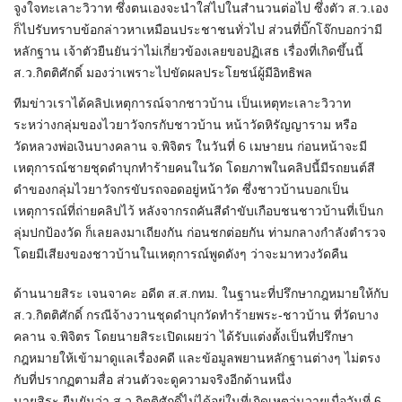
จูงใจทะเลาะวิวาท ซึ่งตนเองจะนำใส่ไปในสำนวนต่อไป ซึ่งตัว ส.ว.เอง
ก็ไปรับทราบข้อกล่าวหาเหมือนประชาชนทั่วไป ส่วนที่บิ๊กโจ๊กบอกว่ามี
หลักฐาน เจ้าตัวยืนยันว่าไม่เกี่ยวข้องเลยขอปฏิเสธ เรื่องที่เกิดขึ้นนี้
ส.ว.กิตติศักดิ์ มองว่าเพราะไปขัดผลประโยชน์ผู้มีอิทธิพล
ทีมข่าวเราได้คลิปเหตุการณ์จากชาวบ้าน เป็นเหตุทะเลาะวิวาท
ระหว่างกลุ่มของไวยาวัจกรกับชาวบ้าน หน้าวัดหิรัญญาราม หรือ
วัดหลวงพ่อเงินบางคลาน จ.พิจิตร ในวันที่ 6 เมษายน ก่อนหน้าจะมี
เหตุการณ์ชายชุดดำบุกทำร้ายคนในวัด โดยภาพในคลิปนี้มีรถยนต์สี
ดำของกลุ่มไวยาวัจกรขับรถจอดอยู่หน้าวัด ซึ่งชาวบ้านบอกเป็น
เหตุการณ์ที่ถ่ายคลิปไว้ หลังจากรถคันสีดำขับเกือบชนชาวบ้านที่เป็นก
ลุ่มปกป้องวัด ก็เลยลงมาเถียงกัน ก่อนชกต่อยกัน ท่ามกลางกำลังตำรวจ
โดยมีเสียงของชาวบ้านในเหตุการณ์พูดดังๆ ว่าจะมาทวงวัดคืน
ด้านนายสิระ เจนจาคะ อดีต ส.ส.กทม. ในฐานะที่ปรึกษากฎหมายให้กับ
ส.ว.กิตติศักดิ์ กรณีจ้างวานชุดดำบุกวัดทำร้ายพระ-ชาวบ้าน ที่วัดบาง
คลาน จ.พิจิตร โดยนายสิระเปิดเผยว่า ได้รับแต่งตั้งเป็นที่ปรึกษา
กฎหมายให้เข้ามาดูแลเรื่องคดี และข้อมูลพยานหลักฐานต่างๆ ไม่ตรง
กับที่ปรากฏตามสื่อ ส่วนตัวจะดูความจริงอีกด้านหนึ่ง
นายสิระ ยืนยันว่า ส.ว.กิตติศักดิ์ไม่ได้อยู่ในที่เกิดเหตุวุ่นวายเมื่อวันที่ 6