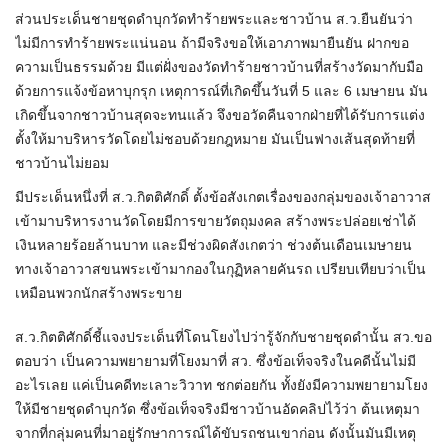
ส่วนประเด็นชายชุดดำบุกวัดทำร้ายพระและชาวบ้าน ส.ว.ยืนยันว่า
ไม่มีการทำร้ายพระแน่นอน ถ้ามีจริงขอให้เอาภาพมายืนยัน ฝากขอ
ความเป็นธรรมด้วย มีแต่ฝั่งของวัดทำร้ายชาวบ้านที่สร้างวัดมากับมือ
ด้วยการแจ้งข้อหาบุกรุก เหตุการณ์ที่เกิดขึ้นวันที่ 5 และ 6 เมษายน มัน
เกิดขึ้นจากชาวบ้านสุดจะทนแล้ว จึงขอวัดคืนจากฝ่ายที่ได้รับการแต่ง
ตั้งให้มาบริหารวัดโดยไม่ชอบด้วยกฎหมาย มันเป็นฟางเส้นสุดท้ายที่
ชาวบ้านไม่ยอม
มีประเด็นหนึ่งที่ ส.ว.กิตติศักดิ์ ตั้งข้อสังเกตเรื่องของกลุ่มของเจ้าอาวาส
เข้ามาบริหารงานวัดโดยมีการขายวัตถุมงคล สร้างพระปล่อยเช่าได้
เงินหลายร้อยล้านบาท และมีช่วงผิดสังเกตว่า ช่วงต้นเดือนเมษายน
ทางเจ้าอาวาสขนพระเข้ามากองในกุฏิหลายคันรถ เปรียบเทียบว่าเป็น
เหมือนพวกนักสร้างพระขาย
ส.ว.กิตติศักดิ์ชี้แจงประเด็นที่โดนโยงไปว่ารู้จักกับชายชุดดำนั้น สว.ขอ
ตอบว่า เป็นความพยายามที่โยงมาที่ สว. ซึ่งข้อเท็จจริงในคดีนั้นไม่มี
อะไรเลย แค่เป็นคดีทะเลาะวิวาท ชกต่อยกัน ทั้งยังมีความพยายามโยง
ให้มีชายชุดดำบุกวัด ซึ่งข้อเท็จจริงมีชาวบ้านอัดคลิปไว้ว่า ต้นเหตุมา
จากที่กลุ่มคนที่มาอยู่รักษาการณ์ได้ขับรถชนเขาก่อน ดังนั้นมันมีเหตุ