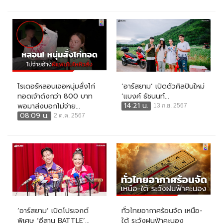
ไรเดอร์หลอนเจอหนุ่มสั่งไก่
‘อาร์สยาม’ เปิดตัวศิลปินใหม่
ทอดเจ้าดังกว่า 800 บาท
‘แบงค์ ธัชนนท์...
14:21 น.
พอมาส่งบอกไม่จ่าย...
13 ก.ย. 2567
08:09 น.
2 ต.ค. 2567
‘อาร์สยาม’ เปิดโปรเจกต์
ทั่วไทยอากาศร้อนจัด เหนือ-
พิเศษ ‘อีสาน BATTLE’...
ใต้ ระวังฝนฟ้าคะนอง