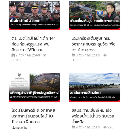
ตร. เปิดไทม์ไลน์ "เด็ก 14"
เดินเครื่องเต็มสูบ! กรม
ก่อนก่อเหตุรุนแรง พบ
วิชาการเกษตร ลุยจัด 'พืช
ศึกษาการใช้ปืนนาน...
สวนโลกอุดรฯ...
9 สิงหาคม 2569
8 สิงหาคม 2569
2,182
1,655
โรงเรียนหาดใหญ่วิทยาลัย
ชลประทานเชียงใหม่ เร่ง
ประกาศเรียนออนไลน์ 10-
พร่องน้ำแม่น้ำปิง รับมวล
11 ส.ค. เพื่อความ
น้ำเหนือ...
ปลอดภัย...
9 สิงหาคม 2569
998