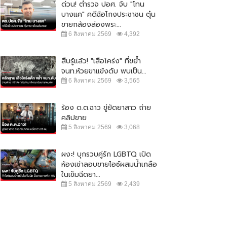
ด่วน! ตำรวจ ปอศ. จับ "โทน
บางแค" คดีฉ้อโกงประชาชน ตุ๋น
ขายกล้องส่องพระ...
6 สิงหาคม 2569
4,392
สืบรู้แล้ว! "เสือโคร่ง" ที่ขย้ำ
จนท.ห้วยขาแข้งดับ พบเป็น...
6 สิงหาคม 2569
3,565
ร้อง ด.ต.ฉาว ขู่ยัดยาสาว ถ่าย
คลิปขาย
5 สิงหาคม 2569
3,068
ผงะ! บุกรวบคู่รัก LGBTQ เปิด
ห้องเช่าลอบขายไอซ์ผสมน้ำเกลือ
ในเข็มฉีดยา...
5 สิงหาคม 2569
2,439