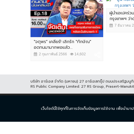
ผู้นำเอเปคร่ว
กรุงเทพฯ ว่
7 ธันวาคม 
"จตุพร" เคลียร์! เลิกรัก "ทักษิณ"
อดทนมามากพอแล้ว...
2 กุมภาพันธ์ 2566
14,602
บริษัท อาร์เอส จำกัด (มหาชน) 27 อาร์เอสกรุ๊ป ถนนประเสริฐมน
RS Public Company Limited. 27 RS Group, Prasert-Manuk
หน้าแรก
ละคร
ซีร
เว็บไซต์นี้ใช้คุกกี้ในการจัดเก็บข้อมูลการใช้งาน เพื่อ
© COPYRIGHT 2017 THAICH8.COM, ALL RIGHT RESERVED