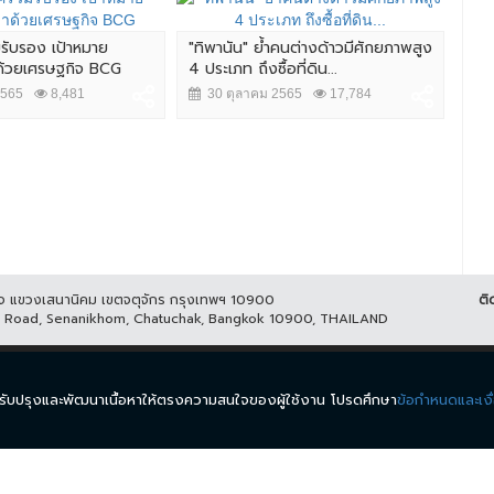
มรับรอง เป้าหมาย
"ทิพานัน" ย้ำคนต่างด้าวมีศักยภาพสูง
ศึก 
าด้วยเศรษฐกิจ BCG
4 ประเภท ถึงซื้อที่ดิน...
นัว
2565
8,481
30 ตุลาคม 2565
17,784
2
ูกิจ แขวงเสนานิคม เขตจตุจักร กรุงเทพฯ 10900
ติ
it Road, Senanikhom, Chatuchak, Bangkok 10900, THAILAND
ีส์
รายการ
ข่าว
ผังรายการ
วิดีโอย้อนหลัง
กิจกรรม
มีเ
นำมาปรับปรุงและพัฒนาเนื้อหาให้ตรงความสนใจของผู้ใช้งาน โปรดศึกษา
ข้อกำหนดและเงื
.
ข้อกำหนดและเงื่อนไข
นโยบายความเป็นส่วนตัว