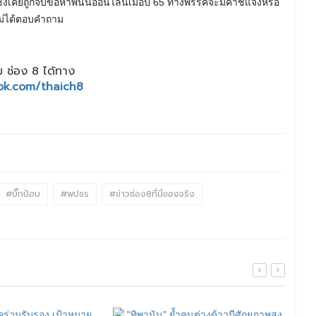
ึ่งเคยถูกจับข้อหาพนันออนไลน์เมื่อปี 65 ทางพรรคจะมีคำชี้แจงหรือ
ไม่ได้ตอบคำถาม
 ช่อง 8 ได้ทาง
ok.com/thaich8
#บิ๊กป้อม
#พปชร
#ข่าวช่อง8ที่นี่ของจริง