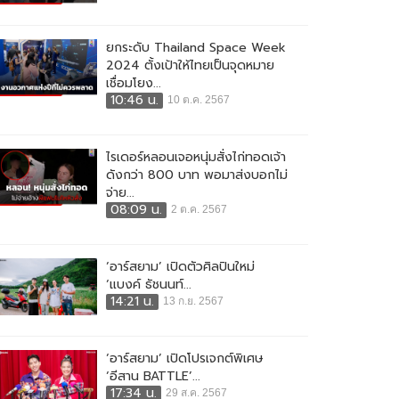
ยกระดับ Thailand Space Week
2024 ตั้งเป้าให้ไทยเป็นจุดหมาย
เชื่อมโยง...
10:46 น.
10 ต.ค. 2567
ไรเดอร์หลอนเจอหนุ่มสั่งไก่ทอดเจ้า
ดังกว่า 800 บาท พอมาส่งบอกไม่
จ่าย...
08:09 น.
2 ต.ค. 2567
‘อาร์สยาม’ เปิดตัวศิลปินใหม่
‘แบงค์ ธัชนนท์...
14:21 น.
13 ก.ย. 2567
‘อาร์สยาม’ เปิดโปรเจกต์พิเศษ
‘อีสาน BATTLE’...
17:34 น.
29 ส.ค. 2567