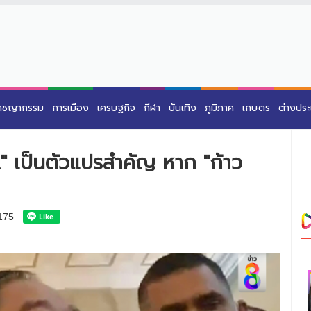
าชญากรรม
การเมือง
เศรษฐกิจ
กีฬา
บันเทิง
ภูมิภาค
เกษตร
ต่างปร
." เป็นตัวแปรสำคัญ หาก "ก้าว
175