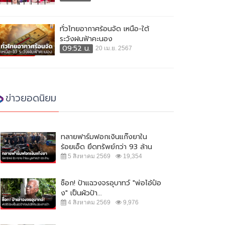
ทั่วไทยอากาศร้อนจัด เหนือ-ใต้
ระวังฝนฟ้าคะนอง
09:52 น.
20 เม.ย. 2567
ข่าวยอดนิยม
ทลายฟาร์มฟอกเงินแก๊งยาใน
ร้อยเอ็ด ยึดทรัพย์กว่า 93 ล้าน
5 สิงหาคม 2569
19,354
ช็อก! ป้าแฉวงจรอุบาทว์ "พ่อไอ้ป๋อ
ง" เป็นผัวป้า...
4 สิงหาคม 2569
9,976