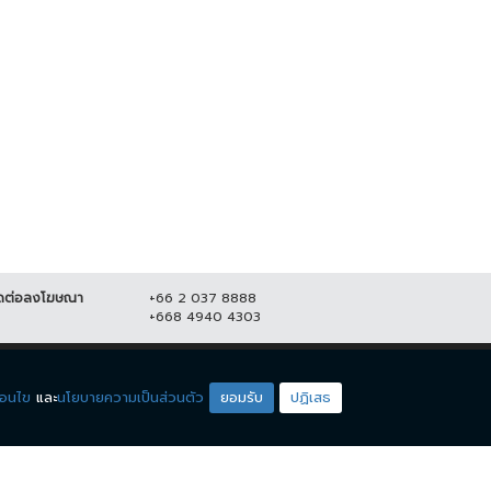
ปชป.-ภูมิใจไทย ยังไม่จบ !! ซัดกัน
"จตุพร" ปลุกมวลชน ออกมาชุมนุม
ปม ร่าง พรบ.กัญชา
ใหญ่ 23 ส.ค. เคานต์ดาวน์ ไล่...
5 กันยายน 2565
11,137
21 สิงหาคม 2565
20,626
ดต่อลงโฆษณา
+66 2 037 8888
+668 4940 4303
ดียโซน
ชมรายการสด
่อนไข
และ
นโยบายความเป็นส่วนตัว
ยอมรับ
ปฏิเสธ