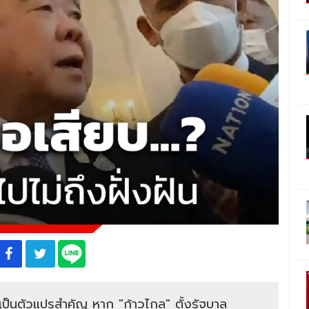
 เป็นตัวแปรสำคัญ หาก "ก้าวไกล" ตั้งรัฐบาล