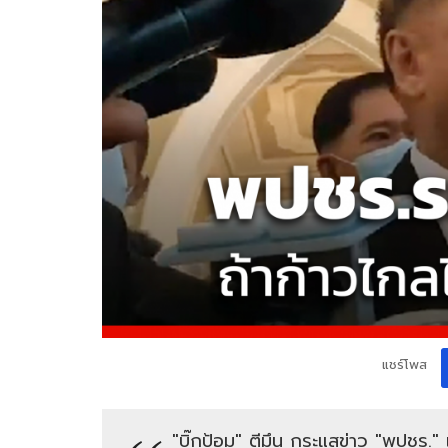
แชร์โพส
"บิ๊กป้อม" ตีมึน กระแสข่าว "พปชร."