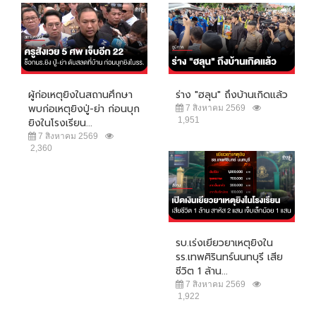
ผู้ก่อเหตุยิงในสถานศึกษา
ร่าง "ฮลุน" ถึงบ้านเกิดแล้ว
พบก่อเหตุยิงปู่-ย่า ก่อนบุก
7 สิงหาคม 2569
1,951
ยิงในโรงเรียน...
7 สิงหาคม 2569
2,360
รบ.เร่งเยียวยาเหตุยิงใน
รร.เทพศิรินทร์นนทบุรี เสีย
ชีวิต 1 ล้าน...
7 สิงหาคม 2569
1,922