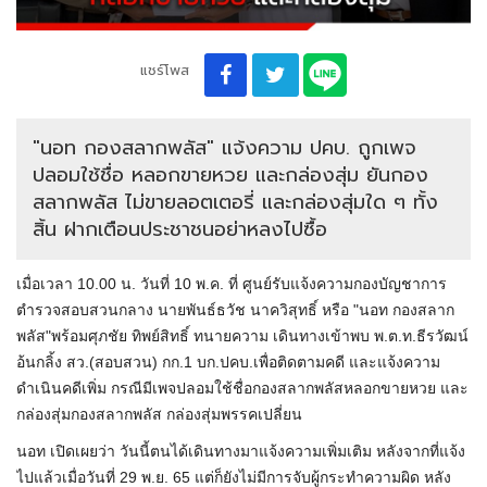
แชร์โพส
"นอท กองสลากพลัส" แจ้งความ ปคบ. ถูกเพจ
ปลอมใช้ชื่อ หลอกขายหวย และกล่องสุ่ม ยันกอง
สลากพลัส ไม่ขายลอตเตอรี่ และกล่องสุ่มใด ๆ ทั้ง
สิ้น ฝากเตือนประชาชนอย่าหลงไปซื้อ
เมื่อเวลา 10.00 น. วันที่ 10 พ.ค. ที่ ศูนย์รับแจ้งความกองบัญชาการ
ตำรวจสอบสวนกลาง นายพันธ์ธวัช นาควิสุทธิ์ หรือ "นอท กองสลาก
พลัส"พร้อมศุภชัย ทิพย์สิทธิ์ ทนายความ เดินทางเข้าพบ พ.ต.ท.ธีรวัฒน์
อ้นกลิ้ง สว.(สอบสวน) กก.1 บก.ปคบ.เพื่อติดตามคดี และแจ้งความ
ดำเนินคดีเพิ่ม กรณีมีเพจปลอมใช้ชื่อกองสลากพลัสหลอกขายหวย และ
กล่องสุ่มกองสลากพลัส กล่องสุ่มพรรคเปลี่ยน
นอ
ท
เปิดเผยว่า วันนี้ตนได้เดินทางมาแจ้งความเพิ่มเติม หลังจากที่แจ้ง
ไปแล้วเมื่อวันที่ 29 พ.ย. 65 แต่ก็ยังไม่มีการจับผู้กระทำความผิด หลัง