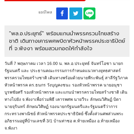
แชร์โพส
"พล.อ.ประยุทธ์" พร้อมแกนนำพรรครวมไทยสร้าง
ชาติ เดินทางเคารพศพบิดาหัวหน้าพรรคประชาธิปัตย์
ที่ จ.พังงา พร้อมสวมกอดให้กำลังใจ
วันที่ 7 พฤษภาคม เวลา 16.00 น. พล.อ.ประยุทธ์ จันทร์โอชา นายก
รัฐมนตรี และ ประธานคณะกรรมการกำหนดแนวทางยุทธศาสตร์
พรรครวมไทยสร้างชาติ เดินทางพร้อมด้วยนายพีระพันธุ์ สาลีรัฐวิภาค
หัวหน้าพรรค ดร.ธนกร วังบุญคงชนะ รองหัวหน้าพรรค นายอนุชา
บูรพชัยศรี รองหัวหน้าพรรค และแกนนำพรรครวมไทยสร้างชาติ เดิน
ทางไปยัง จ.พังงาเพื่อร่วมพิธี เคารพศพ นายวีระ ลักษณวิศิษฏ์ บิดา
นายจุรินทร์ ลักษณวิศิษฏ์ รองนายกรัฐมนตรีและรัฐมนตรีว่าการ
กระทรวงพาณิชย์ หัวหน้าพรรคประชาธิปัตย์ ซึ่งตั้งส่วนศพส่วนพระ
อภิธรรมอยู่ที่บ้านเลขที่ 3/1 บ้านท่าซอ ต.ท้ายเหมือง อ.ท้ายเหมือง
จ.พังงา