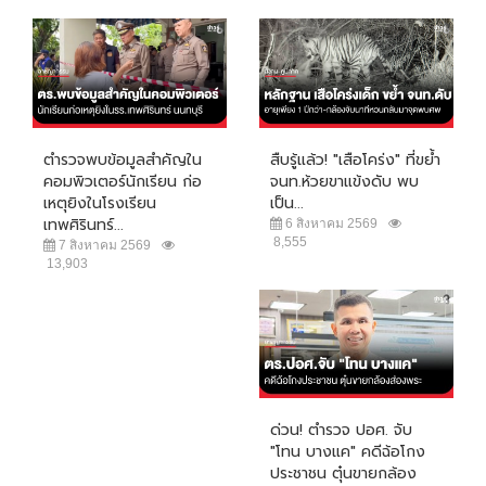
ตำรวจพบข้อมูลสำคัญใน
สืบรู้แล้ว! "เสือโคร่ง" ที่ขย้ำ
คอมพิวเตอร์นักเรียน ก่อ
จนท.ห้วยขาแข้งดับ พบ
เหตุยิงในโรงเรียน
เป็น...
เทพศิรินทร์...
6 สิงหาคม 2569
8,555
7 สิงหาคม 2569
13,903
ด่วน! ตำรวจ ปอศ. จับ
"โทน บางแค" คดีฉ้อโกง
ประชาชน ตุ๋นขายกล้อง