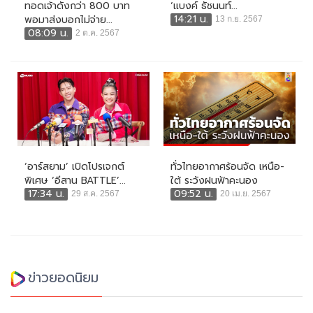
ทอดเจ้าดังกว่า 800 บาท
‘แบงค์ ธัชนนท์...
14:21 น.
พอมาส่งบอกไม่จ่าย...
13 ก.ย. 2567
08:09 น.
2 ต.ค. 2567
‘อาร์สยาม’ เปิดโปรเจกต์
ทั่วไทยอากาศร้อนจัด เหนือ-
พิเศษ ‘อีสาน BATTLE’...
ใต้ ระวังฝนฟ้าคะนอง
17:34 น.
09:52 น.
29 ส.ค. 2567
20 เม.ย. 2567
ข่าวยอดนิยม