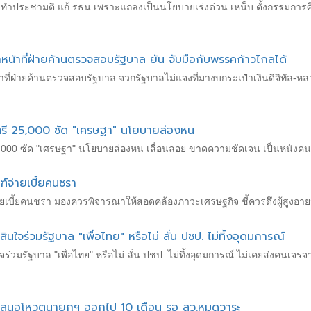
้องเร่งทำประชามติ แก้ รธน.เพราะแถลงเป็นนโยบายเร่งด่วน เหน็บ ตั้งกรรม
หน้าที่ฝ่ายค้านตรวจสอบรัฐบาล ยัน จับมือกับพรรคก้าวไกลได้
้าที่ฝ่ายค้านตรวจสอบรัฐบาล จวกรัฐบาลไม่แจงที่มางบกระเป๋าเงินดิจิทัล-หล
ตรี 25,000 ซัด "เศรษฐา" นโยบายล่องหน
 25,000 ซัด "เศรษฐา" นโยบายล่องหน เลื่อนลอย ขาดความชัดเจน เป็นหนังค
ฑ์จ่ายเบี้ยคนชรา
ฑ์จ่ายเบี้ยคนชรา มองควรพิจารณาให้สอดคล้องภาวะเศรษฐกิจ ชี้ควรดึงผู้สูงอ
นใจร่วมรัฐบาล "เพื่อไทย" หรือไม่ ลั่น ปชป. ไม่ทิ้งอุดมการณ์
จร่วมรัฐบาล "เพื่อไทย" หรือไม่ ลั่น ปชป. ไม่ทิ้งอุดมการณ์ ไม่เคยส่งคนเจรจ
่อนเสนอโหวตนายกฯ ออกไป 10 เดือน รอ สว.หมดวาระ