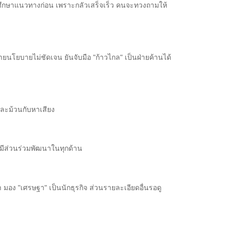
การศึกษาแนวทางก่อน เพราะกลัวเสร็จเร็ว คนจะทวงถามให้
ายนโยบายไม่ชัดเจน ยันจับมือ "ก้าวไกล" เป็นฝ่ายค้านได้
นละม้วนกับหาเสียง
ายมีส่วนร่วมพัฒนาในทุกด้าน
า มอง "เศรษฐา" เป็นนักธุรกิจ ส่วนรายละเอียดอื่นรอดู