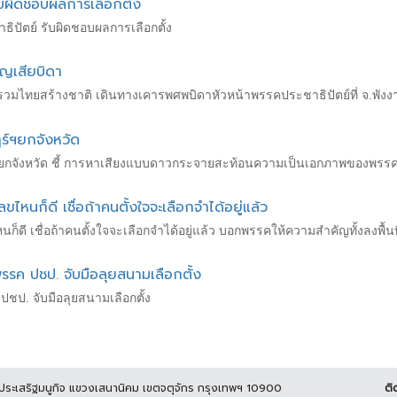
ับผิดชอบผลการเลือกตั้ง
ธิปัตย์ รับผิดชอบผลการเลือกตั้ง
สูญเสียบิดา
วมไทยสร้างชาติ เดินทางเคารพศพบิดาหัวหน้าพรรคประชาธิปัตย์ที่ จ.พังง
ษฎร์ฯยกจังหวัด
าษฎร์ฯยกจังหวัด ชี้ การหาเสียงแบบดาวกระจายสะท้อนความเป็นเอกภาพของพรรค ไ
ขไหนก็ดี เชื่อถ้าคนตั้งใจจะเลือกจำได้อยู่แล้ว
หนก็ดี เชื่อถ้าคนตั้งใจจะเลือกจำได้อยู่แล้ว บอกพรรคให้ความสำคัญทั้งลงพื้น
พรรค ปชป. จับมือลุยสนามเลือกตั้ง
 ปชป. จับมือลุยสนามเลือกตั้ง
นประเสริฐมนูกิจ แขวงเสนานิคม เขตจตุจักร กรุงเทพฯ 10900
ติ