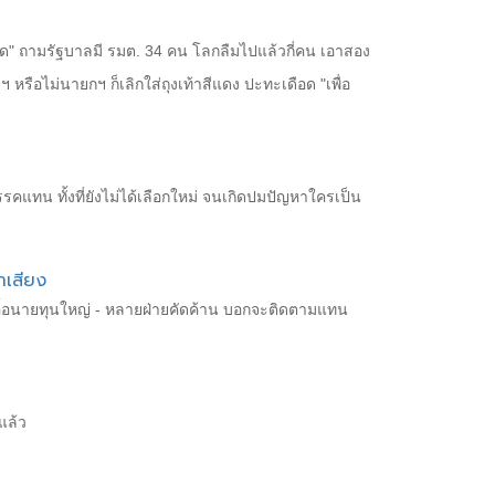
่ยมโหด" ถามรัฐบาลมี รมต. 34 คน โลกลืมไปแล้วกี่คน เอาสอง
าฯ หรือไม่นายกฯ ก็เลิกใส่ถุงเท้าสีแดง ปะทะเดือด "เพื่อ
รคแทน ทั้งที่ยังไม่ได้เลือกใหม่ จนเกิดปมปัญหาใครเป็น
าเสียง
อบเอื้อนายทุนใหญ่ - หลายฝ่ายคัดค้าน บอกจะติดตามแทน
แล้ว