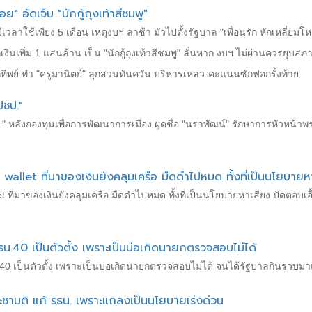
ย" อัดเจ็บ "นักกู้ถุงเท้าสีชมพู"
มีเวลาใช้เพียง 5 เดือน เหตุงบฯ ล่าช้า มัวไปตั้งรัฐบาล "เพื่อนรัก หักเหลี
ู้เงินเพิ่ม 1 แสนล้าน เป็น "นักกู้ถุงเท้าสีชมพู" ลั่นหาก งบฯ ไม่ผ่านควรยุบสภ
กทิพย์ ทำ "ครูมานิตย์" ลุกสวนทันควัน บริหารเหลว-คะแนนซักฟอกรั้งท้าย
ปชป."
" หลังกองทุนเพื่อการพัฒนาการเมือง ผุดชื่อ "นราพัฒน์" รักษาการหัวหน้าพร
wallet ที่มาของเงินยังคลุมเครือ มืดดำไปหมด ทั้งที่เป็นนโยบายห
llet ที่มาของเงินยังคลุมเครือ มืดดำไปหมด ทั้งที่เป็นนโยบายหาเสียง ปัดต
รธน.40 เป็นตัวตั้ง เพราะเป็นบ่อเกิดนายกตรวจสอบไม่ได้
ธน.40 เป็นตัวตั้ง เพราะเป็นบ่อเกิดนายกตรวจสอบไม่ได้ จนได้รัฐบาลกินรวบมา
ประชามติ แก้ รธน. เพราะแถลงเป็นนโยบายเร่งด่วน