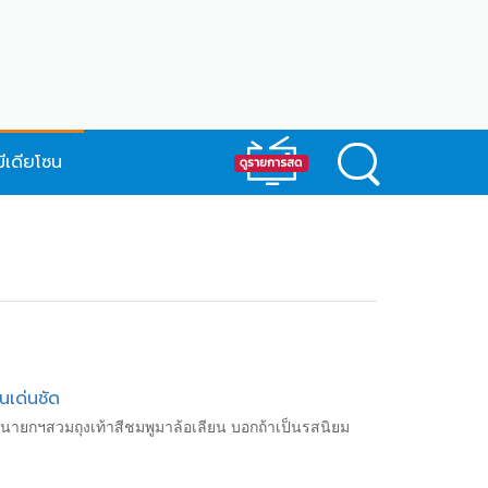
มีเดียโซน
นเด่นชัด
มินนายกฯสวมถุงเท้าสีชมพูมาล้อเลียน บอกถ้าเป็นรสนิยม