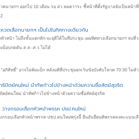
โหวตนายกฯ ออกไป 10 เดือน รอ สว.หมดวาระ ชี้หน้าที่ตั้งรัฐบาลยังเป็นหน้าท
12
์ โหวตเลือกนายกฯ เป็นไปในทิศทางเดียวกัน
หัวหน้า ไม่ถึงขั้นแตกหัก-จะยุติได้ในที่ประชุม เผยทิศทางเลือกนายกฯ จบที่วง ส
งม็อบกดดัน ส.ส.-ส.ว.ไม่ได้
ิสิทธิ์" อาจไม่คัมแบ็ก หลังมติที่ประชุมยกเว้นข้อบังคับโหวต 70:30 ไม่สำ
ธิปัตย์คนใหม่ นำทัพก้าวไปข้างหน้าด้วยความซื่อสัตย์สุจริต
ปัตย์คนใหม่ นำทัพก้าวไปข้างหน้าด้วยความซื่อสัตย์สุจริต
." วางกรอบเลือกหัวหน้าพรรค ปชป.คนใหม่
 วางกรอบเลือกหัวหน้าพรรค ปชป.คนใหม่พรุ่งนี้ ยืนยันยึดมติพรรคลงคะแนน