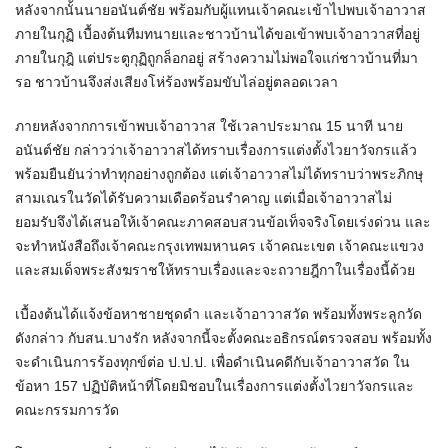
หลังจากนั้นนายอนันต์ชัย พร้อมกับผู้แทนเจ้าคณะเข้าไปพบเจ้าอาวาส
ภายในกุฏิ เบื้องต้นทีมทนายและชาวบ้านได้ขอเข้าพบเจ้าอาวาสที่อยู่
ภายในกุฎิ แต่ประตูกุฏิถูกล็อกอยู่ สร้างความไม่พอใจแก่ชาวบ้านที่มา
รอ ชาวบ้านจึงส่งเสียงโห่ร้องพร้อมขับไล่อยู่ตลอดเวลา
ภายหลังจากการเข้าพบเจ้าอาวาส ใช้เวลาประมาณ 15 นาที นาย
อนันต์ชัย กล่าวว่าเจ้าอาวาสได้ทราบเรื่องการแต่งตั้งไวยาวัจกรแล้ว
พร้อมยืนยันว่าทำทุกอย่างถูกต้อง แต่เจ้าอาวาสไม่ได้ทราบว่าพระภิกษุ
สามเณรในวัดได้รับความเดือดร้อนรำคาญ แต่เมื่อเจ้าอาวาสไม่
ยอมรับจึงได้เสนอให้เจ้าคณะภาคสอบสวนข้อเท็จจริงโดยเร่งด่วน และ
จะทำหนังสือถึงเจ้าคณะกรุงเทพมหานคร เจ้าคณะเขต เจ้าคณะแขวง
และสมเด็จพระสังฆราชให้ทราบเรื่องและจะถวายฎีกาในเรื่องนี้ด้วย
เบื้องต้นได้แจ้งข้อหาชายชุดดำ และเจ้าอาวาสวัด พร้อมทั้งพระลูกวัด
ดังกล่าว กับสน.บางรัก หลังจากนี้จะตั้งคณะอธิกรณ์ตรวจสอบ พร้อมทั้ง
จะดำเนินการร้องทุกข์ต่อ ป.ป.ป. เพื่อดำเนินคดีกับเจ้าอาวาสวัด ใน
ข้อหา 157 ปฏิบัติหน้าที่โดยมิชอบในเรื่องการแต่งตั้งไวยาวัจกรและ
คณะกรรมการวัด