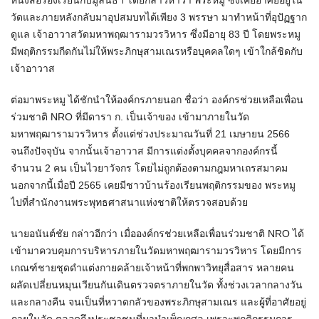
หนังสือร้องเรียนกับมูลนิธิฯ โดยกล่าวหาว่า พระหมู ซึ่งเคยอาศัยอยู่ใน
วัดและภายหลังกลับมาอุปสมบทได้เพียง 3 พรรษา มาทำหน้าที่อุปัฏฐาก
ดูแล เจ้าอาวาสวัดมหาพฤฒารามวรวิหาร ซึ่งมีอายุ 83 ปี โดยพระหมู
มีพฤติกรรมกีดกันไม่ให้พระภิกษุสามเณรหรือบุคคลใดๆ เข้าใกล้ชิดกับ
เจ้าอาวาส
ต่อมาพระหมู ได้ชักนำให้องค์กรภายนอก ชื่อว่า องค์กรช่วยเหลือเพื่อน
ร่วมชาติ NRO ที่มีดารา ก. เป็นเจ้าของ เข้ามาภายในวัด
มหาพฤฒารามวรวิหาร ตั้งแต่ช่วงประมาณวันที่ 21 เมษายน 2566
จนถึงปัจจุบัน จากนั้นเจ้าอาวาส มีการแต่งตั้งบุคคลจากองค์กรนี้
จำนวน 2 คน เป็นไวยาวัจกร โดยไม่ถูกต้องตามกฎมหาเถรสมาคม
นอกจากนี้เมื่อปี 2565 เคยมีชาวบ้านร้องเรียนพฤติกรรมของ พระหมู
ไปที่สำนักงานพระพุทธศาสนาแห่งชาติให้ตรวจสอบด้วย
นายอนันต์ชัย กล่าวอีกว่า เมื่อองค์กรช่วยเหลือเพื่อนร่วมชาติ NRO ได้
เข้ามาควบคุมการบริหารภายในวัดมหาพฤฒารามวรวิหาร โดยมีการ
เกณฑ์ชายชุดดำแต่งกายคล้ายเจ้าหน้าที่พกพาวิทยุสื่อสาร หลายคน
ผลัดเปลี่ยนหมุนเวียนกันเดินตรวจตราภายในวัด ทั้งช่วงเวลากลางวัน
และกลางคืน จนเป็นที่หวาดกลัวของพระภิกษุสามเณร และผู้ที่อาศัยอยู่