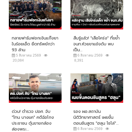
ทลายฟาร์มฟอกเงินแก๊งยา
สืบรู้แล้ว! "เสือโคร่ง" ที่ขย้ำ
ในร้อยเอ็ด ยึดทรัพย์กว่า
จนท.ห้วยขาแข้งดับ พบ
93 ล้าน
เป็น...
5 สิงหาคม 2569
6 สิงหาคม 2569
20,084
8,391
ด่วน! ตำรวจ ปอศ. จับ
รอง ผอ.สถาบัน
"โทน บางแค" คดีฉ้อโกง
นิติวิทยาศาสตร์ เผยขั้น
ประชาชน ตุ๋นขายกล้อง
ตอนชันสูตร "ฮลุน โซโล่"...
ส่องพระ...
6 สิงหาคม 2569