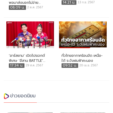
14:21 น.
พอมาส่งบอกไม่จ่าย...
13 ก.ย. 2567
08:09 น.
2 ต.ค. 2567
‘อาร์สยาม’ เปิดโปรเจกต์
ทั่วไทยอากาศร้อนจัด เหนือ-
พิเศษ ‘อีสาน BATTLE’...
ใต้ ระวังฝนฟ้าคะนอง
17:34 น.
09:52 น.
29 ส.ค. 2567
20 เม.ย. 2567
ข่าวยอดนิยม