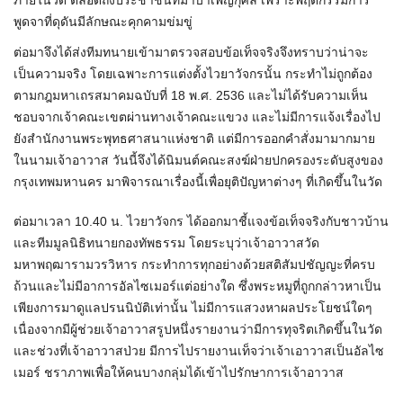
ภายในวัด ตลอดถึงประชาชนที่มาบำเพ็ญกุศล เพราะพฤติกรรมการ
พูดจาที่ดุดันมีลักษณะคุกคามข่มขู่
ต่อมาจึงได้ส่งทีมทนายเข้ามาตรวจสอบข้อเท็จจริงจึงทราบว่าน่าจะ
เป็นความจริง โดยเฉพาะการแต่งตั้งไวยาวัจกรนั้น กระทำไม่ถูกต้อง
ตามกฎมหาเถรสมาคมฉบับที่ 18 พ.ศ. 2536 และไม่ได้รับความเห็น
ชอบจากเจ้าคณะเขตผ่านทางเจ้าคณะแขวง และไม่มีการแจ้งเรื่องไป
ยังสำนักงานพระพุทธศาสนาแห่งชาติ แต่มีการออกคำสั่งมามากมาย
ในนามเจ้าอาวาส วันนี้จึงได้นิมนต์คณะสงฆ์ฝ่ายปกครองระดับสูงของ
กรุงเทพมหานคร มาพิจารณาเรื่องนี้เพื่อยุติปัญหาต่างๆ ที่เกิดขึ้นในวัด
ต่อมาเวลา 10.40 น. ไวยาวัจกร ได้ออกมาชี้แจงข้อเท็จจริงกับชาวบ้าน
และทีมมูลนิธิทนายกองทัพธรรม โดยระบุว่าเจ้าอาวาสวัด
มหาพฤฒารามวรวิหาร กระทำการทุกอย่างด้วยสติสัมปชัญญะที่ครบ
ถ้วนและไม่มีอาการอัลไซเมอร์แต่อย่างใด ซึ่งพระหมูที่ถูกกล่าวหาเป็น
เพียงการมาดูแลปรนนิบัติเท่านั้น ไม่มีการแสวงหาผลประโยชน์ใดๆ
เนื่องจากมีผู้ช่วยเจ้าอาวาสรูปหนึ่งรายงานว่ามีการทุจริตเกิดขึ้นในวัด
และช่วงที่เจ้าอาวาสป่วย มีการไปรายงานเท็จว่าเจ้าเอาวาสเป็นอัลไซ
เมอร์ ชราภาพเพื่อให้คนบางกลุ่มได้เข้าไปรักษาการเจ้าอาวาส