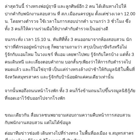
ล่าสุดวันนี้ ร่างทรงพ่อปู่ฤาษี และลูกศิษย์อีก 2 คน ได้เดินทางไปให้
ปากคำกับพนักงานสอบสวน ที่ สภ.เมืองนครปฐม ตั้งแต่ช่วงเวลา 12.00
น. โดยทางตำรวจ ใช้เวลาในการสอบปากคำ นานกว่า 3 ชั่วโมง ซึ่ง
ทั้ง 3 คนก็ให้ความร่วมมือให้ปากคำกับตำรวจเป็นอย่างดี
จนกระทั่ง เวลา 15.10 น. ทันทีที่ทั้ง 3 คนออกมาจากห้องสอบสวน นัก
ข่าวที่ดักรออยู่หน้าประตู ก็พยายามถามว่า สรุปเป็นฤาษีจริงหรือไม่
รู้จักกับแอมไหม ในวงแชร์ ที่แอม เคยพาไปพบ รู้จักกับใครบ้าง แต่ทั้ง 3
คนเดินหนี และเลี่ยงตอบคำถาม บอกสั้นๆเพียงว่าให้การกับตำรวจไป
หมดแล้ว และก็ไม่ใช่ฤาษี เป็นแค่ร่างทรงล้างป่าช้าให้กับมูลนิธิในพื้นที่
จังหวัดสมุทรสาคร และรู้จักกับป้าน้อยผักแค่คนเดียวเท่านั้น
จากนั้นพอถึงถนนหน้าโรงพัก ทั้ง 3 คนก็วิ่งข้ามถนนไปขึ้นรถมูลนิธิกู้ภัย
ที่จอดเอาไว้ขับออกไปจากโรงพัก
ขณะเดียวกัน สื่อมวลชนพยายามสอบถามความคืบหน้าการสอบสวน
กับพนักงานสอบสวน แต่ไม่ได้ข้อมูล
ต่อมาทีมข่าวช่อง8 เดินทางไปที่ร่างทรง ในพื้นที่องเมือง จ.สมุทรสาคร