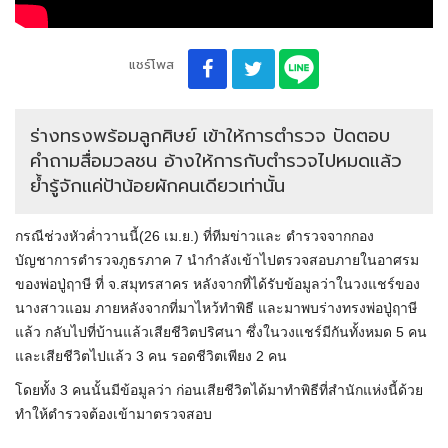
แชร์โพส
ร่างทรงพร้อมลูกศิษย์ เข้าให้การตำรวจ ปัดตอบ
คำถามสื่อมวลชน อ้างให้การกับตำรวจไปหมดแล้ว
ย้ำรู้จักแค่ป้าน้อยผักคนเดียวเท่านั้น
กรณีช่วงหัวค่ำวานนี้(26 เม.ย.) ที่ทีมข่าวและ ตำรวจจากกอง
บัญชาการตำรวจภูธรภาค 7 นำกำลังเข้าไปตรวจสอบภายในอาศรม
ของพ่อปู่ฤาษี ที่ จ.สมุทรสาคร หลังจากที่ได้รับข้อมูลว่าในวงแชร์ของ
นางสาวแอม ภายหลังจากที่มาไหว้ทำพิธี และมาพบร่างทรงพ่อปู่ฤาษี
แล้ว กลับไปที่บ้านแล้วเสียชีวิตปริศนา ซึ่งในวงแชร์มีกันทั้งหมด 5 คน
และเสียชีวิตไปแล้ว 3 คน รอดชีวิตเพียง 2 คน
โดยทั้ง 3 คนนั้นมีข้อมูลว่า ก่อนเสียชีวิตได้มาทำพิธีที่สำนักแห่งนี้ด้วย
ทำให้ตำรวจต้องเข้ามาตรวจสอบ