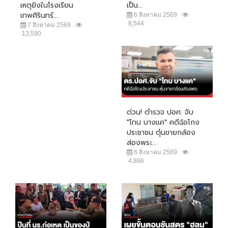
เหตุยิงในโรงเรียน
เป็น...
เทพศิรินทร์...
6 สิงหาคม 2569
8,544
7 สิงหาคม 2569
13,590
ด่วน! ตำรวจ ปอศ. จับ
"โทน บางแค" คดีฉ้อโกง
ประชาชน ตุ๋นขายกล้อง
ส่องพระ...
6 สิงหาคม 2569
4,886