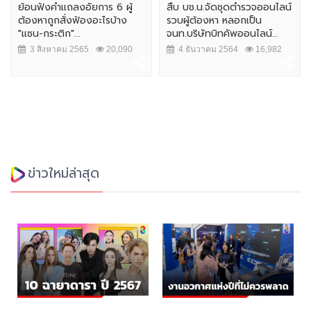
ย้อนฟังคำเเถลงอัยการ 6 ผู้
สืบ บช.น.จัดชุดตำรวจออนไลน์
ต้องหาถูกสั่งฟ้องอะไรบ้าง
รวบผู้ต้องหา หลอกเป็น
"แซน-กระติก"...
จนท.บริษัทบิทคัพออนไลน์...
3 สิงหาคม 2565
20,090
4 ธันวาคม 2564
16,982
ข่าวใหม่ล่าสุด