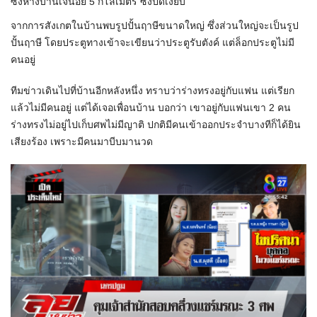
ซึ่งห่างบ้านเจ๊น้อย 5 กิโลเมตร ซึ่งปิดเงียบ
จากการสังเกตในบ้านพบรูปปั้นฤาษีขนาดใหญ่ ซึ่งส่วนใหญ่จะเป็นรูป
ปั้นฤาษี โดยประตูทางเข้าจะเขียนว่าประตูรับตังค์ แต่ล็อกประตูไม่มี
คนอยู่
ทีมข่าวเดินไปที่บ้านอีกหลังหนึ่ง ทราบว่าร่างทรงอยู่กับแฟน แต่เรียก
แล้วไม่มีคนอยู่ แต่ได้เจอเพื่อนบ้าน บอกว่า เขาอยู่กับแฟนเขา 2 คน
ร่างทรงไม่อยู่ไปเก็บศพไม่มีญาติ ปกติมีคนเข้าออกประจำบางทีก็ได้ยิน
เสียงร้อง เพราะมีคนมาบีบมานวด