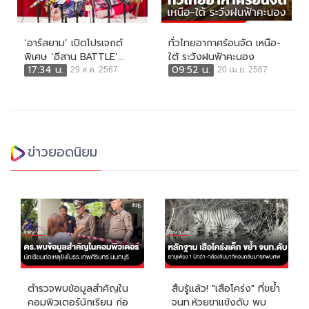
‘อาร์สยาม’ เปิดโปรเจกต์
ทั่วไทยอากาศร้อนจัด เหนือ-
พิเศษ ‘อีสาน BATTLE’...
ใต้ ระวังฝนฟ้าคะนอง
17:34 น.
09:52 น.
29 ส.ค. 2567
20 เม.ย. 2567
ข่าวยอดนิยม
ตำรวจพบข้อมูลสำคัญใน
สืบรู้แล้ว! "เสือโคร่ง" ที่ขย้ำ
คอมพิวเตอร์นักเรียน ก่อ
จนท.ห้วยขาแข้งดับ พบ