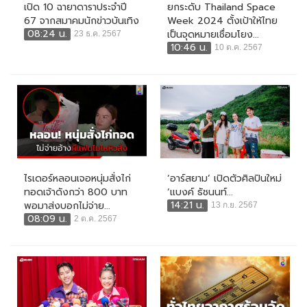
เปิด 10 ฉายาดาราประจำปี
ยกระดับ Thailand Space
67 จากสมาคมนักข่าวบันเทิง
Week 2024 ตั้งเป้าให้ไทย
08:24 น.
เป็นจุดหมายเชื่อมโยง...
23 ธ.ค. 2567
10:46 น.
10 ต.ค. 2567
ไรเดอร์หลอนเจอหนุ่มสั่งไก่
‘อาร์สยาม’ เปิดตัวศิลปินใหม่
ทอดเจ้าดังกว่า 800 บาท
‘แบงค์ ธัชนนท์...
14:21 น.
พอมาส่งบอกไม่จ่าย...
13 ก.ย. 2567
08:09 น.
2 ต.ค. 2567