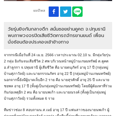
แชร์โพส
วัยรุ่นยิงกันกลางดึก สนั่นซอยย่านคูคต จ.ปทุมธานี
พบภาพวงจรปิดเสียชีวิตคารถจักรยานยนต์ เพื่อน
นั่งซ้อนต้องประคองเข้าข้างทาง
จากกรณีเมื่อวันที่ 24 เม.ย. 2566 เวลาประมาณ 02.10 น. มีกลุ่มวัยรุ่น
2 กลุ่ม ยิงกันจนเสียชีวิต 2 ศพ บริเวณหน้าหมู่บ้านเกษมทรัพย์ ต.คูคต
อ.ลำลูกกา จ.ปทุมธานี ผู้เสียชีวิต คือ นายดนุภัทร์ อายุ 17 ปี (กลุ่มหมู่
บ้านศุภาวัลย์) และนายกรรณภัทร อายุ 22 ปี (กลุ่มหมู่บ้านเกษมทรัพย์)
นอกจากนี้ยังมีผู้บาดเจ็บอีก 2 ราย คือ นายสุรศักดิ์ อายุ 25 ปี และนาย
ชยพล อายุ 17 ปี (ทั้งคู่เป็นกลุ่มหมู่บ้านเกษมทรัพย์) โดยมีผู้ต้องหาที่ร่วม
กันก่อเหตุอีก 2 คน คือ นายนพเก้า และนายณรงค์ (ทั้งคู่เป็นกลุ่มหมู่
บ้านศุภาวัลย์) รวมทั้งหมด 6 ราย
ทีมข่าวช่อง 8 สอบถามน.ส.เมย์ อายุ 17 ปี แฟนสาวของนายนพเก้า ผู้