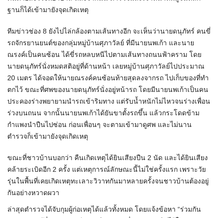
ฐานก็ได้เข้ามายังจุดเกิดเหตุ
ทีมข่าวช่อง 8 ยังไปไล่กล้องตามเส้นทางอีก จะเห็นว่านายดนุภัทร์ คนขี่
รถจักรยานยนต์ของกลุ่มหมู่บ้านศุภาวัลย์ ที่มีนายนพเก้า และนาย
ณรงค์เป็นคนซ้อน ได้ขี่รถหลบหนีไปตามเส้นทางถนนฟ้าคราม โดย
นายดนุภัทร์นั่งหมดสติอยู่ที่ด้านหน้า เลยหมู่บ้านศุภาวัลย์ไปประมาณ
20 เมตร ได้จอดให้นายณรงค์คนซ้อนท้ายสุดลงจากรถ ไปเก็บของที่ทำ
ตกไว้ ขณะที่ศพของนายดนุภัทร์นั่งอยู่หน้ารถ โดยมีนายนพเก้าเป็นคน
ประคองร่างพยายามนำรถเข้าริมทาง แต่รับน้ำหนักไม่ไหวจนร่างเพื่อน
ร่วงบนถนน จากนั้นนายนพเก้าได้ยันขาตั้งรถขึ้น แล้วกระโดดข้าม
กำแพงนำปืนไปซ่อน ก่อนเพื่อนๆ จะตามเข้ามาดูศพ และไม่นาน
ตำรวจก็เข้ามายังจุดเกิดเหตุ
ขณะที่ชาวบ้านบอกว่า คืนเกิดเหตุได้ยินเสียงปืน 2 นัด และได้ยินเสียง
คล้ายระเบิดอีก 2 ครั้ง แต่เหตุการณ์ลักษณะนี้ไม่ใช่ครั้งแรก เพราะวัย
รุ่นในพื้นที่เคยเกิดเหตุทะเลาะวิวาทกันมาหลายครั้งจนชาวบ้านต้องอยู่
กันอย่างหวาดผวา
ล่าสุดตำรวจได้จับกุมผู้ก่อเหตุได้แล้วทั้งหมด โดยแจ้งข้อหา “ร่วมกัน