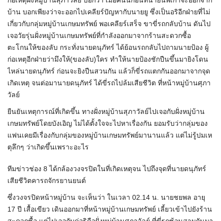
ก่อเหตุฝั่งหมู่บ้านสุภาวัลย์ บอกว่า เมื่อคืนนี้ก่อนที่นายนพเก้าจะออกจาก
บ้าน บอกเพียงว่าจะออกไปเคลียร์ปัญหากับนายยู ซึ่งเป็นอริอีกฝ่ายที่ไม่
เกี่ยวกับกลุ่มหมู่บ้านเกษมทรัพย์ พอเคลียร์เสร็จ ขาขี่รถกลับบ้าน ดันไป
เจอวัยรุ่นฝั่งหมู่บ้านเกษมทรัพย์ที่กำลังออกมาจากร้านสะดวกซื้อ
ตะโกนให้ของลับ กระทั่งนายดนุภัทร์ ได้ย้อนรถกลับไปถามนายป้อง ผู้
ก่อเหตุอีกฝ่ายว่ามึงให้(ของลับ)ใคร ทำให้นายป้องชักปืนขึ้นมายิงโดน
ไหล่นายดนุภัทร์ ก่อนจะยิงปืนสวนกัน แล้วก็ขี่รถแตกกันออกมาจากจุด
เกิดเหตุ จนต่อมานายดนุภัทร์ ได้ขี่รถไปล้มเสียชีวิต ที่หน้าหมู่บ้านศุภา
วัลย์
ยืนยันเหตุการณ์ที่เกิดขึ้น ทางฝั่งหมู่บ้านสุภาวัลย์ไปเจอกับฝั่งหมู่บ้าน
เกษมทรัพย์โดยบังเอิญ ไม่ได้ตั้งใจจะไปหาเรื่องกัน ยอมรับว่ากลุ่มของ
แฟนเคยมีเรื่องกับกลุ่มของหมู่บ้านเกษมทรัพย์มานานแล้ว แต่ไม่รู้ปมเห
ตุลึกๆ ว่าเกิดขึ้นเพราะอะไร
ทีมข่าวช่อง 8 ได้กล้องวงจรปิดในที่เกิดเหตุจน ไปถึงจุดที่นายดนุภัทร์
เสียชีวิตคารถจักรยานยนต์
ซึ่งวงจรปิดหน้าหมู่บ้าน จะเห็นว่า ในเวลา 02.14 น. นายชยพล อายุ
17 ปี เสื้อเขียว เดินออกมาที่หน้าหมู่บ้านเกษมทรัพย์ เลี้ยวเข้าไปยังร้าน