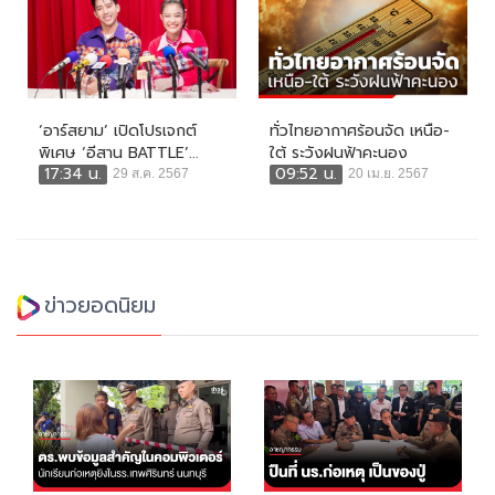
‘อาร์สยาม’ เปิดโปรเจกต์
ทั่วไทยอากาศร้อนจัด เหนือ-
พิเศษ ‘อีสาน BATTLE’...
ใต้ ระวังฝนฟ้าคะนอง
17:34 น.
09:52 น.
29 ส.ค. 2567
20 เม.ย. 2567
ข่าวยอดนิยม