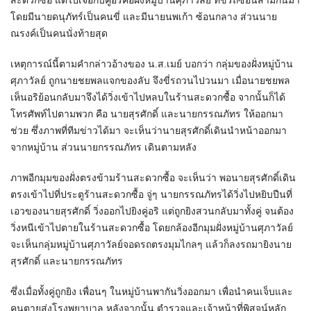
สะดวกซื้อ แต่ไปเจอกับคู่อริคือฝั่งหมู่บ้านศุภาวัลย์ ที่ขี่รถซ้อนสามกันมา
โดยมีนายดนุภัทร์เป็นคนขี่ และมีนายนพเก้า ซ้อนกลาง ส่วนนาย
ณรงค์เป็นคนนั่งท้ายสุด
เหตุการณ์นี้ตามคำกล่าวอ้างของ น.ส.เมย์ บอกว่า กลุ่มของฝั่งหมู่บ้าน
ศุภาวัลย์ ถูกนายชยพลแจกของลับ จึงขี่รถวนไปวนมา เมื่อนายชยพล
เห็นอริย้อนกลับมาจึงได้วิ่งเข้าไปหลบในร้านสะดวกซื้อ จากนั้นก็ได้
โทรศัพท์ไปตามพวก คือ นายสุรศักดิ์ และนายกรรณภัทร ให้ออกมา
ช่วย ซึ่งภาพที่ทีมข่าวได้มา จะเห็นว่านายสุรศักดิ์เดินนำหน้าออกมา
จากหมู่บ้าน ส่วนนายกรรณภัทร เดินตามหลัง
ภาพอีกมุมของฝั่งตรงข้ามร้านสะดวกซื้อ จะเห็นว่า พอนายสุรศักดิ์เดิน
ตรงเข้าไปที่ประตูร้านสะดวกซื้อ จู่ๆ นายกรรณภัทรได้วิ่งไปหยิบปืนที่
เอวของนายสุรศักดิ์ วิ่งออกไปยิงคู่อริ แต่ถูกยิงสวนกลับมาทั้งคู่ จนต้อง
วิ่งหนีเข้าไปตายในร้านสะดวกซื้อ โดยกล้องอีกมุมฝั่งหมู่บ้านศุภาวัลย์
จะเห็นกลุ่มหมู่บ้านศุภาวัลย์จอดรถตรงมุมไกลๆ แล้วก็ลงรถมายิงนาย
สุรศักดิ์ และนายกรรณภัทร
ซึ่งเมื่อทั้งคู่ถูกยิง เพื่อนๆ ในหมู่บ้านพากันวิ่งออกมา เพื่อนำคนเจ็บและ
คนตายส่งโรงพยาบาล หลังจากนั้น ตำรวจและเจ้าหน้าที่พิสูจน์หลัก