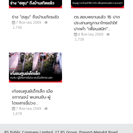
ร่าง "ฮลุน" ถึงบ้านเกิดแล้ว
ตร.สอบพยานแล้ว 16 ปาก
ประสานครูภาษาไทยเข้าให้
7 สิงหาคม 2569
1,746
ปากคำ "เพื่อนสนิท"...
8 สิงหาคม 2569
1,739
เก๋งชนศูนย์เด็กเล็ก เมือ
งกาญจน์ พบคนขับ-ผู้
โดยสารฉี่ม่วง...
7 สิงหาคม 2569
1,678
RS Public Company Limited. 27 RS Group, Prasert-Manukit Road,