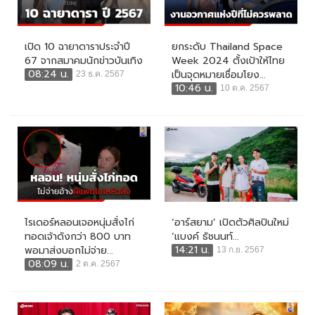
เปิด 10 ฉายาดาราประจำปี
ยกระดับ Thailand Space
67 จากสมาคมนักข่าวบันเทิง
Week 2024 ตั้งเป้าให้ไทย
08:24 น.
เป็นจุดหมายเชื่อมโยง...
23 ธ.ค. 2567
10:46 น.
10 ต.ค. 2567
ไรเดอร์หลอนเจอหนุ่มสั่งไก่
‘อาร์สยาม’ เปิดตัวศิลปินใหม่
ทอดเจ้าดังกว่า 800 บาท
‘แบงค์ ธัชนนท์...
14:21 น.
พอมาส่งบอกไม่จ่าย...
13 ก.ย. 2567
08:09 น.
2 ต.ค. 2567