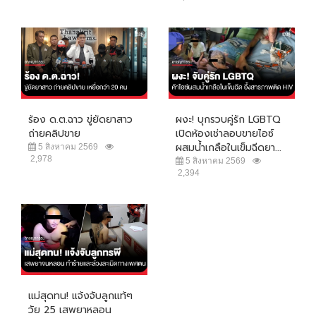
ร้อง ด.ต.ฉาว ขู่ยัดยาสาว
ผงะ! บุกรวบคู่รัก LGBTQ
ถ่ายคลิปขาย
เปิดห้องเช่าลอบขายไอซ์
ผสมน้ำเกลือในเข็มฉีดยา...
5 สิงหาคม 2569
2,978
5 สิงหาคม 2569
2,394
แม่สุดทน! แจ้งจับลูกแท้ๆ
วัย 25 เสพยาหลอน