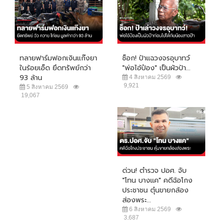
ทลายฟาร์มฟอกเงินแก๊งยา
ช็อก! ป้าแฉวงจรอุบาทว์
ในร้อยเอ็ด ยึดทรัพย์กว่า
"พ่อไอ้ป๋อง" เป็นผัวป้า...
93 ล้าน
4 สิงหาคม 2569
9,921
5 สิงหาคม 2569
19,067
ด่วน! ตำรวจ ปอศ. จับ
"โทน บางแค" คดีฉ้อโกง
ประชาชน ตุ๋นขายกล้อง
ส่องพระ...
6 สิงหาคม 2569
3,687