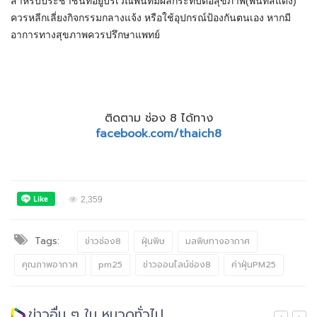
สำหรับประชาชน​ที่อยู่​บริเวณพื้นที่มีผลกระทบต่อสุขภาพ​(พื้นที่สีแดง)​
ควรหลีกเลี่ยงกิจกรรมกลางแจ้ง หรือใช้อุปกรณ์ป้องกันตนเอง หากมี
อาการทางสุขภาพควรปรึกษาแพทย์
ติดตาม ช่อง 8 ได้ทาง
facebook.com/thaich8
2,359
Tags:
ข่าวช่อง8
ฝุ่นพิษ
มลพิษทางอากาศ
คุณภาพอากาศ
pm25
ข่าวออนไลน์ช่อง8
ค่าฝุ่นPM25
ข่าวอื่น ๆ ใน หมวดทั่วไป