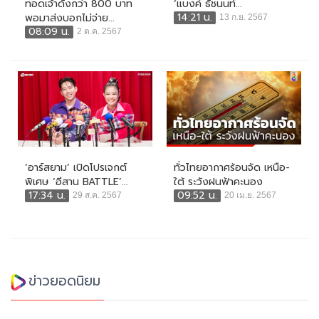
ทอดเจ้าดังกว่า 800 บาท
‘แบงค์ ธัชนนท์...
14:21 น.
พอมาส่งบอกไม่จ่าย...
13 ก.ย. 2567
08:09 น.
2 ต.ค. 2567
‘อาร์สยาม’ เปิดโปรเจกต์
ทั่วไทยอากาศร้อนจัด เหนือ-
พิเศษ ‘อีสาน BATTLE’...
ใต้ ระวังฝนฟ้าคะนอง
17:34 น.
09:52 น.
29 ส.ค. 2567
20 เม.ย. 2567
ข่าวยอดนิยม