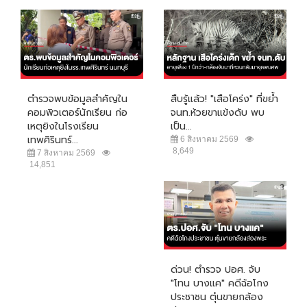
ตำรวจพบข้อมูลสำคัญใน
สืบรู้แล้ว! "เสือโคร่ง" ที่ขย้ำ
คอมพิวเตอร์นักเรียน ก่อ
จนท.ห้วยขาแข้งดับ พบ
เหตุยิงในโรงเรียน
เป็น...
เทพศิรินทร์...
6 สิงหาคม 2569
8,649
7 สิงหาคม 2569
14,851
ด่วน! ตำรวจ ปอศ. จับ
"โทน บางแค" คดีฉ้อโกง
ประชาชน ตุ๋นขายกล้อง