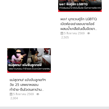
ผงะ! บุกรวบคู่รัก LGBTQ
เปิดห้องเช่าลอบขายไอซ์
ผสมน้ำเกลือในเข็มฉีดยา...
5 สิงหาคม 2569
2,505
แม่สุดทน! แจ้งจับลูกแท้ๆ
วัย 25 เสพยาหลอน
ทำร้าย-ขืนใจตนคาบ้าน...
5 สิงหาคม 2569
2,004