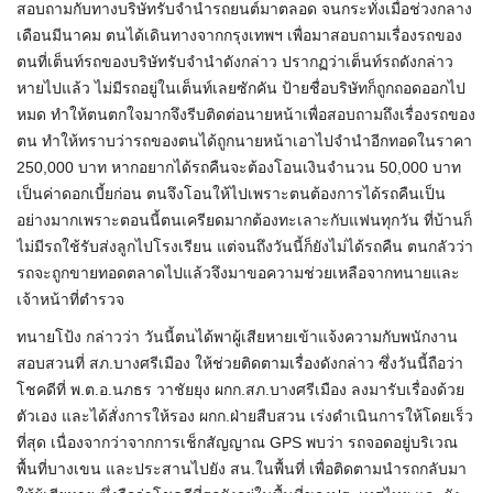
สอบถามกับทางบริษัทรับจำนำรถยนต์มาตลอด จนกระทั่งเมื่อช่วงกลาง
เดือนมีนาคม ตนได้เดินทางจากกรุงเทพฯ เพื่อมาสอบถามเรื่องรถของ
ตนที่เต็นท์รถของบริษัทรับจำนำดังกล่าว ปรากฏว่าเต็นท์รถดังกล่าว
หายไปแล้ว ไม่มีรถอยู่ในเต็นท์เลยซักคัน ป้ายชื่อบริษัทก็ถูกถอดออกไป
หมด ทำให้ตนตกใจมากจึงรีบติดต่อนายหน้าเพื่อสอบถามถึงเรื่องรถของ
ตน ทำให้ทราบว่ารถของตนได้ถูกนายหน้าเอาไปจำนำอีกทอดในราคา
250,000 บาท หากอยากได้รถคืนจะต้องโอนเงินจำนวน 50,000 บาท
เป็นค่าดอกเบี้ยก่อน ตนจึงโอนให้ไปเพราะตนต้องการได้รถคืนเป็น
อย่างมากเพราะตอนนี้ตนเครียดมากต้องทะเลาะกับแฟนทุกวัน ที่บ้านก็
ไม่มีรถใช้รับส่งลูกไปโรงเรียน แต่จนถึงวันนี้ก็ยังไม่ได้รถคืน ตนกลัวว่า
รถจะถูกขายทอดตลาดไปแล้วจึงมาขอความช่วยเหลือจากทนายและ
เจ้าหน้าที่ตำรวจ
ทนายโป้ง กล่าวว่า วันนี้ตนได้พาผู้เสียหายเข้าแจ้งความกับพนักงาน
สอบสวนที่ สภ.บางศรีเมือง ให้ช่วยติดตามเรื่องดังกล่าว ซึ่งวันนี้ถือว่า
โชคดีที่ พ.ต.อ.นภธร วาชัยยุง ผกก.สภ.บางศรีเมือง ลงมารับเรื่องด้วย
ตัวเอง และได้สั่งการให้รอง ผกก.ฝ่ายสืบสวน เร่งดำเนินการให้โดยเร็ว
ที่สุด เนื่องจากว่าจากการเช็กสัญญาณ GPS พบว่า รถจอดอยู่บริเวณ
พื้นที่บางเขน และประสานไปยัง สน.ในพื้นที่ เพื่อติดตามนำรถกลับมา