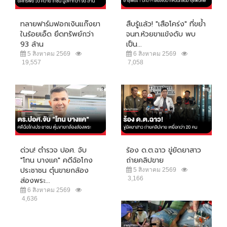
ทลายฟาร์มฟอกเงินแก๊งยา
สืบรู้แล้ว! "เสือโคร่ง" ที่ขย้ำ
ในร้อยเอ็ด ยึดทรัพย์กว่า
จนท.ห้วยขาแข้งดับ พบ
93 ล้าน
เป็น...
5 สิงหาคม 2569
6 สิงหาคม 2569
19,557
7,058
ด่วน! ตำรวจ ปอศ. จับ
ร้อง ด.ต.ฉาว ขู่ยัดยาสาว
"โทน บางแค" คดีฉ้อโกง
ถ่ายคลิปขาย
ประชาชน ตุ๋นขายกล้อง
5 สิงหาคม 2569
3,166
ส่องพระ...
6 สิงหาคม 2569
4,636