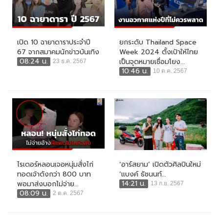
เปิด 10 ฉายาดาราประจำปี
ยกระดับ Thailand Space
67 จากสมาคมนักข่าวบันเทิง
Week 2024 ตั้งเป้าให้ไทย
08:24 น.
เป็นจุดหมายเชื่อมโยง...
23 ธ.ค. 2567
10:46 น.
10 ต.ค. 2567
ไรเดอร์หลอนเจอหนุ่มสั่งไก่
‘อาร์สยาม’ เปิดตัวศิลปินใหม่
ทอดเจ้าดังกว่า 800 บาท
‘แบงค์ ธัชนนท์...
14:21 น.
พอมาส่งบอกไม่จ่าย...
13 ก.ย. 2567
08:09 น.
2 ต.ค. 2567