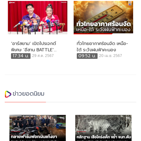
‘อาร์สยาม’ เปิดโปรเจกต์
ทั่วไทยอากาศร้อนจัด เหนือ-
พิเศษ ‘อีสาน BATTLE’...
ใต้ ระวังฝนฟ้าคะนอง
17:34 น.
09:52 น.
29 ส.ค. 2567
20 เม.ย. 2567
ข่าวยอดนิยม