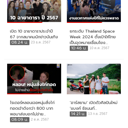
เปิด 10 ฉายาดาราประจำปี
ยกระดับ Thailand Space
67 จากสมาคมนักข่าวบันเทิง
Week 2024 ตั้งเป้าให้ไทย
08:24 น.
เป็นจุดหมายเชื่อมโยง...
23 ธ.ค. 2567
10:46 น.
10 ต.ค. 2567
ไรเดอร์หลอนเจอหนุ่มสั่งไก่
‘อาร์สยาม’ เปิดตัวศิลปินใหม่
ทอดเจ้าดังกว่า 800 บาท
‘แบงค์ ธัชนนท์...
14:21 น.
พอมาส่งบอกไม่จ่าย...
13 ก.ย. 2567
08:09 น.
2 ต.ค. 2567