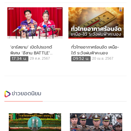
‘อาร์สยาม’ เปิดโปรเจกต์
ทั่วไทยอากาศร้อนจัด เหนือ-
พิเศษ ‘อีสาน BATTLE’...
ใต้ ระวังฝนฟ้าคะนอง
17:34 น.
09:52 น.
29 ส.ค. 2567
20 เม.ย. 2567
ข่าวยอดนิยม