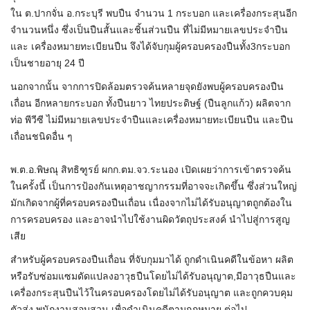
ใน
ต
.ปากจั่น
อ
.กระบุรี พบปืน จำนวน 1 กระบอก และเครื่องกระสุนอีก
จำนวนหนึ่ง ซึ่งเป็นปืนสั้นและชิ้นส่วนปืน ที่ไม่มีหมายเลขประจำปืน
และ เครื่องหมายทะเบียนปืน จึงได้จับกุมผู้ครอบครองปืนทั้ง3กระบอก
เป็นชายอายุ 24 ปี
นอกจากนั้น จากการปิดล้อมตรวจค้นหลายจุดยังพบผู้ครอบครองปืน
เถื่อน อีกหลายกระบอก ทั้งปืนยาว ไทยประดิษฐ์ (ปืนลูกแก้ว) ผลิตจาก
ท่อ พีวีซี ไม่มีหมายเลขประจำปืนและเครื่องหมายทะเบียนปืน และปืน
เถื่อนชนิดอื่น ๆ
พ
.
ต
.
อ
.พิษ
ณุ
สิทธิ
ฑูรย์
ผก
ก
.
ตม
.
จว
.ระนอง เปิดเผยว่าการเข้าตรวจค้น
ในครั้งนี้ เป็นการป้องกันเหตุอาชญากรรมที่อาจจะเกิดขึ้น ซึ่งส่วนใหญ่
มักเกิดจากผู้ที่ครอบครองปืนเถื่อน เนื่องจากไม่ได้รับอนุญาตถูกต้องใน
การครอบครอง และอาจนำไปใช้งานผิดวัตถุประสงค์ นำไปสู่การสูญ
เสีย
สำหรับผู้ครอบครองปืนเถื่อน ที่จับกุมมาได้ ถูกดำเนินคดีในข้อหา ผลิต
หรือรับซ่อมแซมดัดแปลงอาวุธปืนโดยไม่ได้รับอนุญาต
,
มีอาวุธปืนและ
เครื่องกระสุนปืนไว้ในครอบครองโดยไม่ได้รับอนุญาต และถูกควบคุม
ตัวส่ง พนักงานสอบสวน เพื่อดำเนินคดีตามกฎหมาย ต่อไป