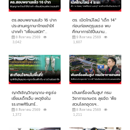
ตร.สอบพยานแล้ว 16 ปาก
ตร. เปิดไทม์ไลน์ "เด็ก 14"
ประสานครูภาษาไทยเข้าให้
ก่อนก่อเหตุรุนแรง พบ
ปากคำ "เพื่อนสนิท"...
ศึกษาการใช้ปืนนาน...
8 สิงหาคม 2569
9 สิงหาคม 2569
3,042
1,607
ญาติเชิญวิญญาณ-ครูเร่ง
เดินเครื่องเต็มสูบ! กรม
เยี่ยมเด็กเจ็บ เหตุยิงใน
วิชาการเกษตร ลุยจัด 'พืช
รร.เทพศิรินทร์...
สวนโลกอุดรฯ...
8 สิงหาคม 2569
8 สิงหาคม 2569
1,372
1,211