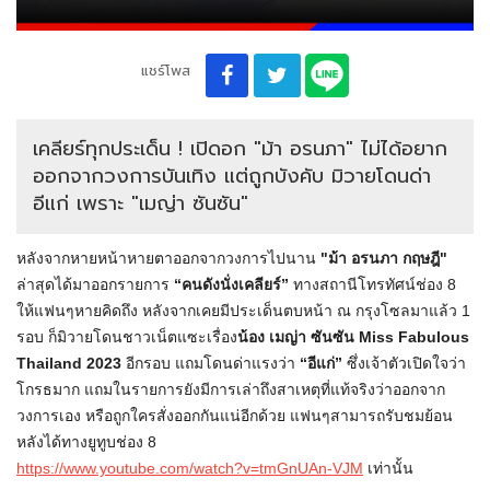
แชร์โพส
เคลียร์ทุกประเด็น ! เปิดอก "ม้า อรนภา" ไม่ได้อยาก
ออกจากวงการบันเทิง แต่ถูกบังคับ มิวายโดนด่า
อีแก่ เพราะ "เมญ่า ซันซัน"
หลังจากหายหน้าหายตาออกจากวงการไปนาน
"ม้า อรนภา กฤษฎี"
ล่าสุดได้มาออกรายการ
“คนดังนั่งเคลียร์”
ทางสถานีโทรทัศน์ช่อง 8
ให้แฟนๆหายคิดถึง หลังจากเคยมีประเด็นตบหน้า ณ กรุงโซลมาแล้ว 1
รอบ ก็มิวายโดนชาวเน็ตแซะเรื่อง
น้อง เมญ่า ซันซัน Miss Fabulous
Thailand 2023
อีกรอบ แถมโดนด่าแรงว่า
“อีแก่”
ซึ่งเจ้าตัวเปิดใจว่า
โกรธมาก แถมในรายการยังมีการเล่าถึงสาเหตุที่แท้จริงว่าออกจาก
วงการเอง หรือถูกใครสั่งออกกันแน่อีกด้วย แฟนๆสามารถรับชมย้อน
หลังได้ทางยูทูบช่อง 8
https://www.youtube.com/watch?v=tmGnUAn-VJM
เท่านั้น