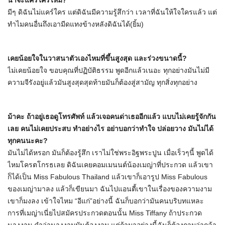
น่าจะแคร์ใครไหม?
มีๆ ดิฉันไม่แคร์ใคร แต่ดิฉันมีความรู้สึกว่า เวลาที่ฉันให้ใจใครแล้ว แต่
ทำไมคนอื่นถึงเอามีดแทงข้างหลังดิฉันได้(ยิ้ม)
เคยน้อยใจในวาสนาตัวเองไหมที่ขึ้นสูงสุด และร่วงขนาดนี้?
ไม่เคยน้อยใจ ขอบคุณที่ปฏิบัติธรรม พูดอีกแล้วเนอะ ทุกอย่างมันไม่มี
ความจีรังอยู่แล้วมันสูงสุดสุดท้ายมันก็ต้องสู่สามัญ ทุกสิ่งทุกอย่าง
ม้าคะ ถ้าอยู่เธอดูโทรศัพท์ แล้วเจอคนด่าเธออีกแล้ว แบบไม่เคยรู้จักกัน
เลย คนไม่เคยประสบ ทำอย่างไร อย่าบอกว่าทำใจ ปล่อยวาง มันไม่ได้
ทุกคนนะคะ?
มันไม่ได้หรอก มันก็ต้องรู้สึก เราไม่ใช่พระอิฐพระปูน เมื่อเร็วๆนี้ พูดได้
ไหมโครตโกรธเลย ดิฉันเคยคอมเมนนต์น้องเมญ่าที่ประกวด แล้วเขา
ก็ได้เป็น Miss Fabulous Thailand แล้วเขาก็เอารูป Miss Fabulous
ของเมญ่ามาลง แล้วก็เขียนมา ฉันไปแอนตี้เขาในเรื่องของความงาม
เขาก็มงลง เข้าใจไหม “อีแก่”อย่างนี้ ฉันก็บอกว่ามันคนบริบทแหละ
การที่เมญ่าเนี่ยไปสมัครประกวดตอนนั้น Miss Tiffany ถ้าประกวด