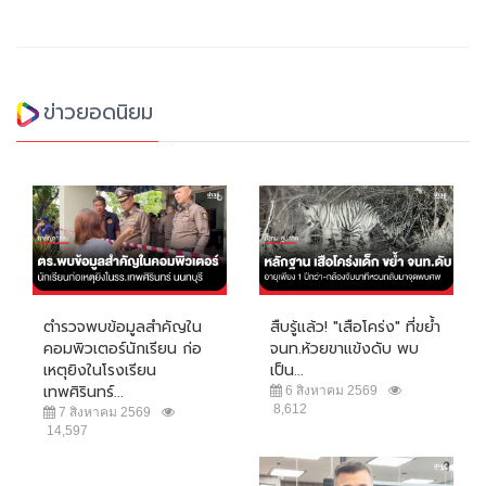
ข่าวยอดนิยม
ตำรวจพบข้อมูลสำคัญใน
สืบรู้แล้ว! "เสือโคร่ง" ที่ขย้ำ
คอมพิวเตอร์นักเรียน ก่อ
จนท.ห้วยขาแข้งดับ พบ
เหตุยิงในโรงเรียน
เป็น...
เทพศิรินทร์...
6 สิงหาคม 2569
8,612
7 สิงหาคม 2569
14,597