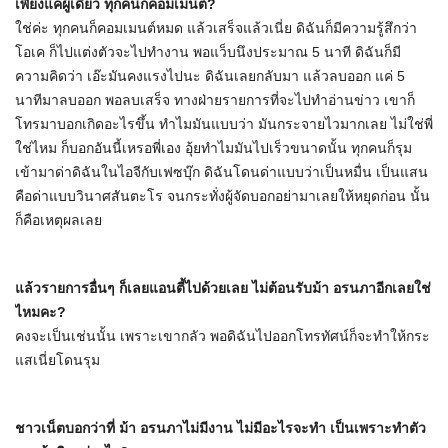
เพียงแค่ผู้เดียว ทุกคนก็คอมเมนต์?
ใช่ค่ะ ทุกคนก็คอมเมนต์หมด แล้วเสร็จแล้วเนี่ย ดิฉันก็มีความรู้สึกว่า
โอเค ก็ไปแต่งตัวจะไปทำงาน พอแว็บนึงประมาณ 5 นาที ดิฉันก็มี
ความคิดว่า เอ๊ะมันคงแรงไปนะ ดิฉันเลยกลับมา แล้วลบออก แค่ 5
นาทีมาลบออก พอลบเสร็จ ทางฝ่ายรายการที่จะไปทำอ่านข่าว เขาก็
โทรมาบอกเกิดอะไรขึ้น ทำไมมันแบบว่า มันกระจายไวมากเลย ไม่ใช่พี่
ใช่ไหม ก็บอกอันนี้เหรอพี่เอง อุ้ยทำไมมันไปเร็วขนาดนั้น ทุกคนก็รุม
เข้ามาด่าดิฉันในไอจีกับเฟซบุ๊ก ดิฉันโดนด่าแบบว่าเป็นหมื่น เป็นแสน
คือด่าแบบวินาศสันตะโร จนกระทั่งผู้จัดบอกอย่ามาเลยให้หยุดก่อน นั้น
ก็คือเหตุผลเลย
แล้วรายการอื่นๆ ก็เลยแอนตี้ไปด้วยเลย ไม่ต้อนรับม้า อรนภาอีกเลยใช่
ไหมคะ?
คงจะเป็นเช่นนั้น เพราะเขากลัว พอดิฉันไปออกโทรทัศน์ก็จะทำให้กระ
แสเนี่ยโดนรุม
ชาวเน็ตบอกว่าที่ ม้า อรนภาไม่มีงาน ไม่มีอะไรจะทำ เป็นเพราะทำตัว