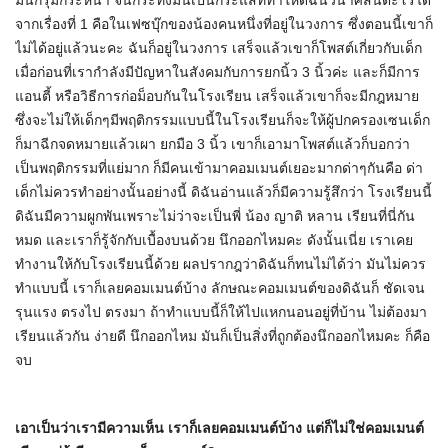
มันก็รุมกระหน่ำ จนกระทั่งมันเป็นกระแสที่ทำให้ดิฉันวินาศสันตะโรได้
จากเรื่องที่ 1 คือในเฟซบุ๊กของน้องคนหนึ่งที่อยู่ในวงการ ซึ่งตอนนี้เขาก็
ไม่ได้อยู่แล้วนะคะ ฉันก็อยู่ในวงการ เสร็จแล้วเขาก็โพสต์เกี่ยวกับเด็ก
เมื่อก่อนที่เรากำลังมีปัญหาในสังคมกับการยกนิ้ว 3 นิ้วค่ะ และก็มีการ
แอนตี้ หรือวิธีการก่อม็อบกันในโรงเรียน เสร็จแล้วเขาก็จะมีกฎหมาย
ซึ่งจะไม่ให้เด็กๆมีพฤติกรรมแบบนี้ในโรงเรียนก็จะให้ผู้ปกครองเซนเด็ก
ก็มาฉีกจดหมายแล้วเผา ยกมือ 3 นิ้ว เขาก็เอามาโพสต์แล้วก็บอกว่า
เป็นพฤติกรรมที่แย่มาก ก็มีคนเข้ามาคอมเมนต์เยอะมากด่าๆกันคือ ด่า
เด็กไม่ควรทำอย่างนั้นอย่างนี้ ดิฉันอ่านแล้วก็มีความรู้สึกว่า โรงเรียนนี้
ดิฉันมีความผูกพันเพราะไม่ว่าจะเป็นพี่ น้อง ญาติ หลาน เรียนที่นี่กัน
หมด และเราก็รู้จักกับเบื้องบนด้วย นึกออกไหมคะ ดังนั้นเนี่ย เราเคย
ทำงานให้กับโรงเรียนนี้ด้วย ผลปรากฎว่าดิฉันก็ทนไม่ได้ว่า มันไม่ควร
ทำแบบนี้ เราก็เลยคอมเมนต์บ้าง ลักษณะคอมเมนต์ของดิฉันก็ ชัดเจน
รุนแรง ตรงไป ตรงมา ถ้าทำแบบนี้ก็ให้ไปแหกนอนอยู่ที่บ้าน ไม่ต้องมา
เรียนแล้วกัน ง่ายดี นึกออกไหม มันก็เป็นสิ่งที่ถูกต้องนึกออกไหมคะ ก็คือ
จบ
เอาเป็นว่าเรามีความเห็น เราก็เลยคอมเมนต์บ้าง แต่ก็ไม่ใช่คอมเมนต์