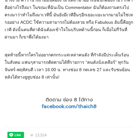
นางงาม คำว่านางงามมันต้องงาม แต่ถ้ามาอย่างนี้ฉันก็ต้องถามว่ากล้า
ดีอย่างไรถึงมา ในขณะที่ฉันเป็น Commentator ฉันก็ต้องถามตรงไป
ตรงมาว่าทำไมถึงมาเวทีนี้ มันยังมีเวทีอื่นๆอีกเยอะแยะมากมายไม่ใช่เห
รออย่าง ACDC ใช้ความสามารถไม่ต้องสวย หรือ Fabulous อันนี้คือถูก
เวที ดังนั้นคนที่ด่าดิฉันต้องเข้าใจในบริบทด้านนี้ก่อน ก็เมื่อไม่กี่วันที่
ผ่านมา ก็เขาพึ่งได้มงมา
สุดท้ายนี้หากใครไม่อยากตกกระแสเหล่าคนดัง ที่กำลังมีประเด็นร้อน
ในสังคม แฟนๆสามารถติดตามได้ที่รายการ “คนดังนั่งเคลียร์” ทุกวัน
จันทร์-พฤหัสบดี เวลา 16.00 น. ทางช่อง 8 กดเลข 27 และรับชมย้อน
หลังได้ทางยูทูบช่อง 8 เท่านั้น!
ติดตาม ช่อง 8 ได้ทาง
facebook.com/thaich8
13,524