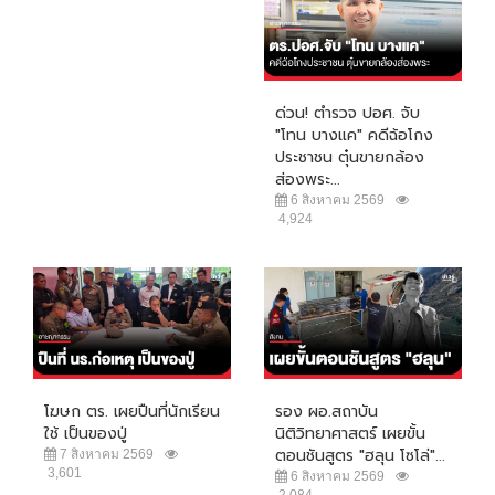
ด่วน! ตำรวจ ปอศ. จับ
"โทน บางแค" คดีฉ้อโกง
ประชาชน ตุ๋นขายกล้อง
ส่องพระ...
6 สิงหาคม 2569
4,924
โฆษก ตร. เผยปืนที่นักเรียน
รอง ผอ.สถาบัน
ใช้ เป็นของปู่
นิติวิทยาศาสตร์ เผยขั้น
ตอนชันสูตร "ฮลุน โซโล่"...
7 สิงหาคม 2569
3,601
6 สิงหาคม 2569