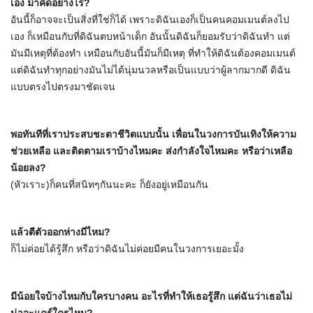
เอง ม้าคิดอย่างไร?
อันนี้ก็อาจจะเป็นสิ่งที่ใช่ก็ได้ เพราะดิฉันเองก็เป็นคนคอมเมนต์ลงไป
เอง ก็เหมือนกับที่ดิฉันตบหน้าเด็ก อันนั้นดิฉันก็ยอมรับว่าดิฉันทำ แต่
มันมีเหตุที่ต้องทำ เหมือนกับอันนี้มันก็มีเหตุ ที่ทำให้ดิฉันต้องคอมเมนต์
แต่ดิฉันทำทุกอย่างมันไม่ได้นุ่มนวลหรือเป็นแบบว่าผู้ลากมากดี ดิฉัน
แบบตรงไปตรงมาชัดเจน
พอทันทีที่เราประสบชะตาชีวิตแบบนั้น เพื่อนในวงการบันเทิงให้ความ
ช่วยเหลือ และติดตามเราบ้างไหมคะ ส่งกำลังใจไหมคะ หรือว่าเหลือ
น้อยลง?
(หัวเราะ)ก็คนที่สนิทๆกันนะคะ ก็ยังอยู่เหมือนกัน
แล้วตีตัวออกห่างมีไหม?
ก็ไม่ค่อยได้รู้สึก หรือว่าดิฉันไม่ค่อยมีคนในวงการเยอะมั้ง
มีน้อยใจบ้างไหมกับใครบางคน อะไรที่ทำให้เธอรู้สึก แต่ฉันว่าเธอไม่