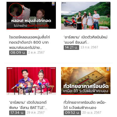
ไรเดอร์หลอนเจอหนุ่มสั่งไก่
‘อาร์สยาม’ เปิดตัวศิลปินใหม่
ทอดเจ้าดังกว่า 800 บาท
‘แบงค์ ธัชนนท์...
14:21 น.
พอมาส่งบอกไม่จ่าย...
13 ก.ย. 2567
08:09 น.
2 ต.ค. 2567
‘อาร์สยาม’ เปิดโปรเจกต์
ทั่วไทยอากาศร้อนจัด เหนือ-
พิเศษ ‘อีสาน BATTLE’...
ใต้ ระวังฝนฟ้าคะนอง
17:34 น.
09:52 น.
29 ส.ค. 2567
20 เม.ย. 2567