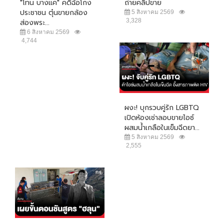
"โทน บางแค" คดีฉ้อโกง
ถ่ายคลิปขาย
ประชาชน ตุ๋นขายกล้อง
5 สิงหาคม 2569
3,328
ส่องพระ...
6 สิงหาคม 2569
4,744
ผงะ! บุกรวบคู่รัก LGBTQ
เปิดห้องเช่าลอบขายไอซ์
ผสมน้ำเกลือในเข็มฉีดยา...
5 สิงหาคม 2569
2,555