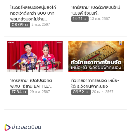
ไรเดอร์หลอนเจอหนุ่มสั่งไก่
‘อาร์สยาม’ เปิดตัวศิลปินใหม่
ทอดเจ้าดังกว่า 800 บาท
‘แบงค์ ธัชนนท์...
14:21 น.
พอมาส่งบอกไม่จ่าย...
13 ก.ย. 2567
08:09 น.
2 ต.ค. 2567
‘อาร์สยาม’ เปิดโปรเจกต์
ทั่วไทยอากาศร้อนจัด เหนือ-
พิเศษ ‘อีสาน BATTLE’...
ใต้ ระวังฝนฟ้าคะนอง
17:34 น.
09:52 น.
29 ส.ค. 2567
20 เม.ย. 2567
ข่าวยอดนิยม