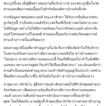
พระรูปนี้เลย เมื่อผู้สื่อข่าวสอบถามถึงเจ้าอาวาส และพระรูปอื่นในวัด
ท่านบอกเพียงว่าตอนนี้ออกไปทำกิจนิมนต์ชาวบ้านกันทั้งวัด
จากข้อมูลภาพของพระเจมส์ ขณะลาสิกขา ได้รับการยืนยันจากพระ
ลูกวัดรูปนี้ ว่าเป็นพระเจมส์จริงๆ แต่เรื่องที่เป็นข่าวตนไม่ทราบ และ
ไม่มีข้อมูล เพราะไม่ได้มีความสนิทอะไรมากกับพระเจมส์ แม้กระทั่ง
เบอร์โทรของท่านก็ไม่เคยมี ส่วนตอนนี้ยอมรับว่าหลังเกิดเหตุการณ์
ท่านเจ้าอาวาสนั้นเครียดมาก
สอบถามญาติโยมที่มาทำบุญภายในวัด ถึงการที่สงฆ์เข้าไปใช้บริการ
ในสถานเสริมความงามว่ามีความเหมาะสมหรือไม่ ชาวบ้านตอบว่า
“ไม่เหมาะ หากท่านมีความชอบแบบนี้ ก็ขอให้สึกออกไป ทำในสิ่งที่ตัว
เองชอบ เพราะหากอยู่ต่อ ก็จะทำให้เสื่อมเสียศาสนา” และยังบอกอีกว่า
ส่วนตัวเป็นคนชอบทำบุญ ตระเวนเข้าวัดทำบุญอยู่เป็นประจำ แต่ช่วง
นี้พอมีข่าวแบบนี้มากขึ้น ชักไม่มั่นใจแล้ว ชาวบ้านรายหนึ่งกล่าว
ล่าสุดเวลา 09.50 น. ผู้สื่อข่าวช่อง8 เดินทางต่อไปที่สำนักพุทธศาสนา
จังหวัดพะเยา เพื่อสอบถามข้อเท็จจริงกรณีการลาสิกขาบทของพระ
เจมส์ และความคืบหน้าของการดำเนินการต่อจากนี้ของสำนัก
พุทธ โดยได้พบกับ นาย
ณัฐรุจิ์
คำคุณเมือง นักวิชาการศาสนาชำนาญ