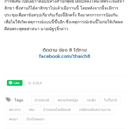
การพิเศษ เปิดเผยว่าตอนนี้ทางสำนักพุทธได้มีบทลงโทษให้พระเจมส์ลา
สิกขา ซึ่งท่านก็ได้ลาสิกขาไปแล้วเมื่อวานนี้ โดยหลังจากนี้จะมีการ
ประชุมเพื่อหาข้อสรุปเกี่ยวกับเรื่องนี้อีกครั้ง ถึงมาตรการการป้องกัน
เพื่อไม่ให้เกิดเหตุการณ์แบบนี้ขึ้นอีก ซึ่งเหตุการณ์เช่นนี้ไม่ก่อให้เกิดผล
ดีต่อพระพุทธศาสนา นาย
ณัฐรุจิ์
กล่าว
ติดตาม ช่อง 8 ได้ทาง
facebook.com/thaich8
6,814
Tags:
ข่าวช่อง8
พระแต่งหญิง
กดสิว
โบท็อกซ์
พระฉาว
พระ
ข่าวออนไลน์ช่อง8
คลินิกเสริมความงาม
พะเยา
วัดดังพะเยา