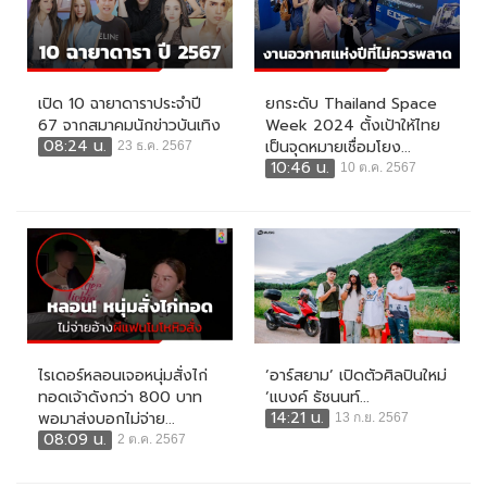
เปิด 10 ฉายาดาราประจำปี
ยกระดับ Thailand Space
67 จากสมาคมนักข่าวบันเทิง
Week 2024 ตั้งเป้าให้ไทย
08:24 น.
เป็นจุดหมายเชื่อมโยง...
23 ธ.ค. 2567
10:46 น.
10 ต.ค. 2567
ไรเดอร์หลอนเจอหนุ่มสั่งไก่
‘อาร์สยาม’ เปิดตัวศิลปินใหม่
ทอดเจ้าดังกว่า 800 บาท
‘แบงค์ ธัชนนท์...
14:21 น.
พอมาส่งบอกไม่จ่าย...
13 ก.ย. 2567
08:09 น.
2 ต.ค. 2567