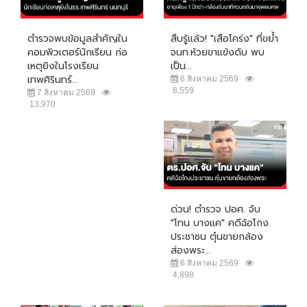
ตำรวจพบข้อมูลสำคัญใน
สืบรู้แล้ว! "เสือโคร่ง" ที่ขย้ำ
คอมพิวเตอร์นักเรียน ก่อ
จนท.ห้วยขาแข้งดับ พบ
เหตุยิงในโรงเรียน
เป็น...
เทพศิรินทร์...
6 สิงหาคม 2569
8,559
7 สิงหาคม 2569
13,970
ด่วน! ตำรวจ ปอศ. จับ
"โทน บางแค" คดีฉ้อโกง
ประชาชน ตุ๋นขายกล้อง
ส่องพระ...
6 สิงหาคม 2569
4,898