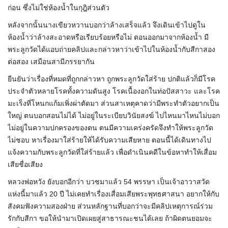
ก่อน ซึ่งไม่ใช่ห้องน้ำในกุฎิส่วนตัว
หลังจากนั้นนางเขียวหวานบอกว่าล้างเสร็จแล้ว จึงเดินเข้าไปดูใน
ห้องน้ำว่าล้างสะอาดหรือเรียบร้อยหรือไม่ ตอนออกมาจากห้องน้ำ มี
พระลูกวัดได้แอบถ่ายคลิปและกล่าวหาว่าเข้าไปในห้องน้ำกับสีกาสอง
ต่อสอง เสมือนสามีภรรยากัน
ยืนยันว่าเรื่องที่หมดที่ถูกกล่าวหา ถูกพระลูกวัดใส่ร้าย ปกติแล้วก็มีโรค
ประจำตัวหลายโรคทั้งความดันสูง โรคเนื้องอกในท่อปัสสาวะ และโรค
มะเร็งที่โหนกแก้มเพิ่งผ่าตัดมา ส่วนสาเหตุคาดว่ามีพระทำตัวอยากเป็น
ใหญ่ ตนบอกสอนไม่ได้ ไม่อยู่ในระเบียบวินัยสงฆ์ ไปไหนมาไหนไม่บอก
ไม่อยู่ในความปกครองของตน ตนมีความเคร่งครัดจึงทำให้พระลูกวัด
ไม่ชอบ หาเรื่องมาใส่ร้ายให้ได้รับความเสียหาย ตอนนี้ได้เดินทางไป
แจ้งความกับพระลูกวัดที่ใส่ร้ายแล้ว เพื่อดำเนินคดีในข้อหาทำให้เสื่อม
เสียชื่อเสียง
หลวงพ่อหวัง ยังบอกอีกว่า บวชมาแล้ว 54 พรรษา เป็นเจ้าอาวาสวัด
แห่งนี้มาแล้ว 20 ปี ไม่เคยทำเรื่องเสื่อมเสียพระพุทธศาสนา อยากให้กับ
สังคมฟังความสองฝ่าย ส่วนหลักฐานที่บอกว่าจะมีคลิปเหตุการณ์ร่วม
รักกับสีกา ขอให้นำมาเปิดเผยสู่สาธารณะชนได้เลย ถ้าผิดตนยอมจะ