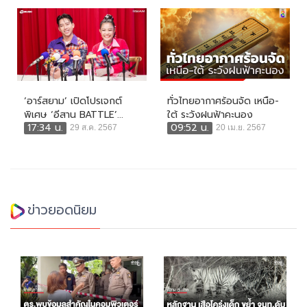
‘อาร์สยาม’ เปิดโปรเจกต์
ทั่วไทยอากาศร้อนจัด เหนือ-
พิเศษ ‘อีสาน BATTLE’...
ใต้ ระวังฝนฟ้าคะนอง
17:34 น.
09:52 น.
29 ส.ค. 2567
20 เม.ย. 2567
ข่าวยอดนิยม