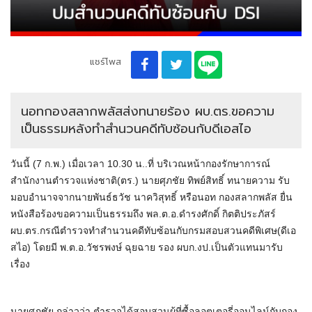
แชร์โพส
นอทกองสลากพลัสส่งทนายร้อง ผบ.ตร.ขอความ
เป็นธรรมหลังทำสำนวนคดีทับซ้อนกับดีเอสไอ
วันนี้ (7 ก.พ.) เมื่อเวลา 10.30 น..ที่ บริเวณหน้ากองรักษาการณ์
สำนักงานตำรวจแห่งชาติ(ตร.) นายศุภชัย ทิพย์สิทธิ์ ทนายความ รับ
มอบอำนาจจากนายพันธ์ธวัช นาควิสุทธิ์ หรือนอท กองสลากพลัส ยื่น
หนังสือร้องขอความเป็นธรรมถึง พล.ต.อ.ดำรงศักดิ์ กิตติประภัสร์
ผบ.ตร.กรณีตำรวจทำสำนวนคดีทับซ้อนกับกรมสอบสวนคดีพิเศษ(ดีเอ
สไอ) โดยมี พ.ต.อ.วัชรพงษ์ ฉุยฉาย รอง ผบก.งป.เป็นตัวแทนมารับ
เรื่อง
นายศุภชัย กล่าวว่า ตำรวจได้สอบสวนผู้ที่ซื้อลอตเตอรี่ออนไลน์กับกอง