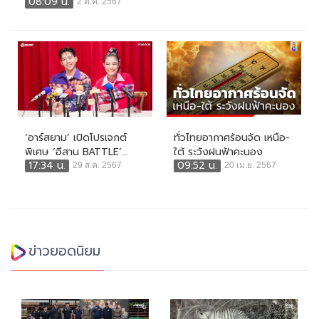
08:09 น.
2 ต.ค. 2567
‘อาร์สยาม’ เปิดโปรเจกต์
ทั่วไทยอากาศร้อนจัด เหนือ-
พิเศษ ‘อีสาน BATTLE’...
ใต้ ระวังฝนฟ้าคะนอง
17:34 น.
09:52 น.
29 ส.ค. 2567
20 เม.ย. 2567
ข่าวยอดนิยม