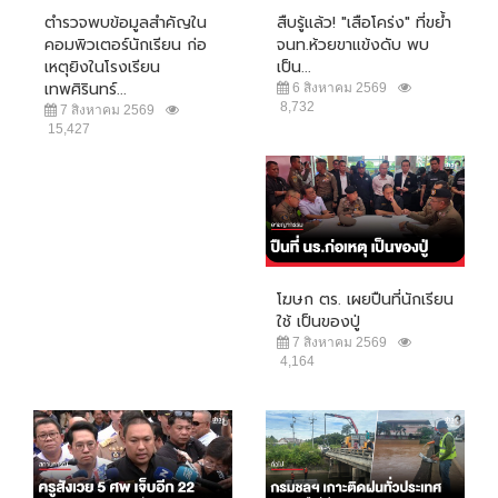
ตำรวจพบข้อมูลสำคัญใน
สืบรู้แล้ว! "เสือโคร่ง" ที่ขย้ำ
คอมพิวเตอร์นักเรียน ก่อ
จนท.ห้วยขาแข้งดับ พบ
เหตุยิงในโรงเรียน
เป็น...
เทพศิรินทร์...
6 สิงหาคม 2569
8,732
7 สิงหาคม 2569
15,427
โฆษก ตร. เผยปืนที่นักเรียน
ใช้ เป็นของปู่
7 สิงหาคม 2569
4,164