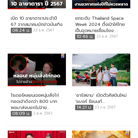
เปิด 10 ฉายาดาราประจำปี
ยกระดับ Thailand Space
67 จากสมาคมนักข่าวบันเทิง
Week 2024 ตั้งเป้าให้ไทย
08:24 น.
เป็นจุดหมายเชื่อมโยง...
23 ธ.ค. 2567
10:46 น.
10 ต.ค. 2567
ไรเดอร์หลอนเจอหนุ่มสั่งไก่
‘อาร์สยาม’ เปิดตัวศิลปินใหม่
ทอดเจ้าดังกว่า 800 บาท
‘แบงค์ ธัชนนท์...
14:21 น.
พอมาส่งบอกไม่จ่าย...
13 ก.ย. 2567
08:09 น.
2 ต.ค. 2567