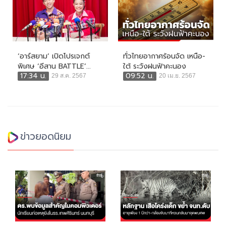
‘อาร์สยาม’ เปิดโปรเจกต์
ทั่วไทยอากาศร้อนจัด เหนือ-
พิเศษ ‘อีสาน BATTLE’...
ใต้ ระวังฝนฟ้าคะนอง
17:34 น.
09:52 น.
29 ส.ค. 2567
20 เม.ย. 2567
ข่าวยอดนิยม