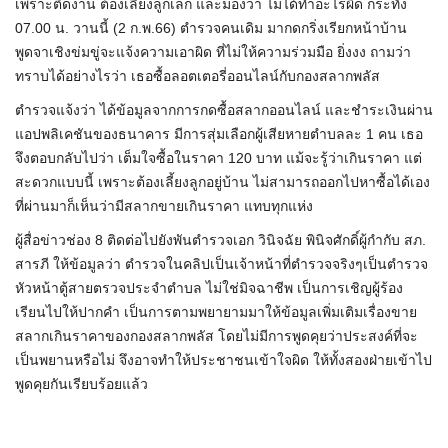
เพราะติดงาน ต้องเลี้ยงลูกเล็ก และมองว่า ไม่ได้ทำอะไรผิด กระทั่ง
07.00 น. วานนี้ (2 ก.พ.66) ตำรวจคนเดิม มากดกริ่งเรียกหน้าบ้าน
พูดจาเชิงข่มขู่จะแจ้งความเอาผิด ที่ไม่ให้ความร่วมมือ ยิ่งงง ถามว่า
ทราบได้อย่างไรว่า เธอซื้อลอตเตอรี่ออนไลน์กับกองสลากพลัส
ตำรวจแจ้งว่า ได้ข้อมูลจากการกดซื้อสลากออนไลน์ และชำระเงินผ่าน
แอปพลิเคชันของธนาคาร มีการสุ่มเลือกผู้เสียหายตำบลละ 1 คน เธอ
จึงตอบกลับไปว่า เต็มใจซื้อในราคา 120 บาท แม้จะรู้ว่าเกินราคา แต่
สะดวกแบบนี้ เพราะต้องเลี้ยงลูกอยู่บ้าน ไม่สามารถออกไปหาซื้อได้เอง
ที่ผ่านมาก็เห็นว่ามีสลากขายเกินราคา แทบทุกแห่ง
ผู้สื่อข่าวช่อง 8 ติดต่อไปยังพันตำรวจเอก วินิจฉัย พินิจศักดิ์ผู้กำกับ สภ.
สารภี ให้ข้อมูลว่า ตำรวจในคลิปเป็นเจ้าหน้าที่ตำรวจจริงๆเป็นตำรวจ
หัวหน้าตู้สายตรวจประจำตำบล ไม่ใช่มิจฉาชีพ เป็นการเชิญผู้ร้อง
เรียนไปให้ปากคำ เป็นการตามพยายามมาให้ข้อมูลเพิ่มเติมเรื่องขาย
สลากเกินราคาของกองสลากพลัส โดยไม่มีการพูดคุยว่าประสงค์ที่จะ
เป็นพยานหรือไม่ จึงอาจทำให้ประชาชนเข้าใจผิด ให้ทั้งสองฝ่ายเข้าไป
พูดคุยกันเรียบร้อยแล้ว