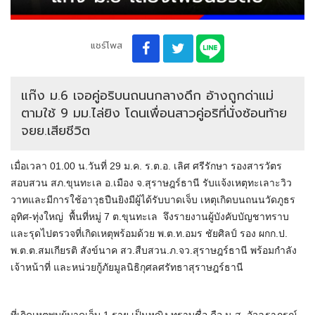
แชร์โพส
แก๊ง ม.6 เจอคู่อริบนถนนกลางดึก อ้างถูกด่าแม่
ตามใช้ 9 มม.ไล่ยิง โดนเพื่อนสาวคู่อริที่นั่งซ้อนท้าย
จยย.เสียชีวิต
เมื่อเวลา 01.00 น.วันที่ 29 ม.ค. ร.ต.อ. เลิศ ศรีรักษา รองสารวัตร
สอบสวน สภ.ขุนทะเล อ.เมือง จ.สุราษฎร์ธานี รับแจ้งเหตุทะเลาะวิว
วาทและมีการใช้อาวุธปืนยิงมีผู้ได้รับบาดเจ็บ เหตุเกิดบนถนนวัดภูธร
อุทิศ-ทุ่งใหญ่ พื้นที่หมู่ 7 ต.ขุนทะเล จึงรายงานผู้บังคับบัญชาทราบ
และรุดไปตรวจที่เกิดเหตุพร้อมด้วย พ.ต.ท.อมร ชัยศิลป์ รอง ผกก.ป.
พ.ต.ต.สมเกียรติ สังข์นาค สว.สืบสวน.ภ.จว.สุราษฎร์ธานี พร้อมกำลัง
เจ้าหน้าที่ และหน่วยกู้ภัยมูลนิธิกุศลศรัทธาสุราษฎร์ธานี