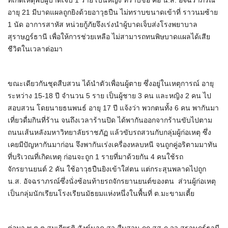
ที่เกิดเหตุพบผู้บาดเจ็บ 1 ราย เป็นหญิง ทราบชื่อ คือ น.ส. อัจฉราภรณ์
อายุ 21 มีบาดแผลถูกยิงด้วยอาวุธปืน ไม่ทราบขนาดเข้าที่ ราวนมซ้าย
1 นัด อาการสาหัส หน่วยกู้ภัยจึงเร่งนำผู้บาดเจ็บส่งโรงพยาบาล
สุราษฎร์ธานี เพื่อให้การช่วยเหลือ ไม่สามารถทนพิษบาดแผลได้เสีย
ชีวิตในเวลาต่อมา
ขณะเดียวกันชุดสืบสวน ได้นำตัวเพื่อนผู้ตาย ซึ่งอยู่ในเหตุการณ์ อายุ
ระหว่าง 15-18 ปี จำนวน 5 ราย เป็นผู้ชาย 3 คน และหญิง 2 คน ไป
สอบสวน โดยนายธนพนธ์ อายุ 17 ปี แจ้งว่า พวกตนทั้ง 6 คน พากันมา
เที่ยวดื่มกินที่ร้าน จนถึงเวลาร้านปิด ได้พากันออกจากร้านขับไปตาม
ถนนเส้นหลังมหาวิทยาลัยราชภัฏ แล้วขับรถสวนกับกลุ่มผู้ก่อเหตุ ซึ่ง
เคยมีปัญหากันมาก่อน จึงพากันเร่งเครื่องหลบหนี จนถูกคู่อริตามมาทัน
ที่บริเวณที่เกิดเหตุ ก่อนจะถูก 1 รายที่มาด้วยกัน 4 คนใช้รถ
จักรยานยนต์ 2 คัน ใช้อาวุธปืนยิงเข้าใส่ตน แต่กระสุนพลาดไปถูก
น.ส. อัจฉราภรณ์ซึ่งนั่งซ้อนท้ายรถจักรยานยนต์ของตน ส่วนผู้ก่อเหตุ
เป็นกลุ่มนักเรียนโรงเรียนมัธยมแห่งหนึ่งในพื้นที่ ต.มะขามเตี้ย