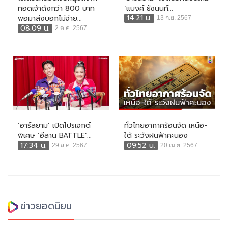
ทอดเจ้าดังกว่า 800 บาท
‘แบงค์ ธัชนนท์...
14:21 น.
พอมาส่งบอกไม่จ่าย...
13 ก.ย. 2567
08:09 น.
2 ต.ค. 2567
‘อาร์สยาม’ เปิดโปรเจกต์
ทั่วไทยอากาศร้อนจัด เหนือ-
พิเศษ ‘อีสาน BATTLE’...
ใต้ ระวังฝนฟ้าคะนอง
17:34 น.
09:52 น.
29 ส.ค. 2567
20 เม.ย. 2567
ข่าวยอดนิยม