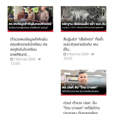
ตำรวจพบข้อมูลสำคัญใน
สืบรู้แล้ว! "เสือโคร่ง" ที่ขย้ำ
คอมพิวเตอร์นักเรียน ก่อ
จนท.ห้วยขาแข้งดับ พบ
เหตุยิงในโรงเรียน
เป็น...
เทพศิรินทร์...
6 สิงหาคม 2569
8,678
7 สิงหาคม 2569
15,001
ด่วน! ตำรวจ ปอศ. จับ
"โทน บางแค" คดีฉ้อโกง
ประชาชน ตุ๋นขายกล้อง