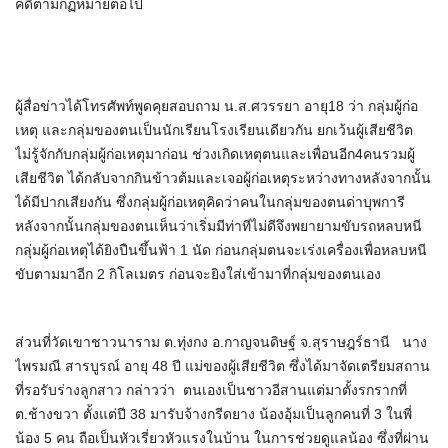
คดีตามกฏหมายต่อไป
ผู้สื่อข่าวได้โทรศัพท์พูดคุยสอบถาม น.ส.ศวรรยา อายุ18 ว่า กลุ่มผู้ก่อ
เหตุ และกลุ่มของตนเป็นนักเรียนโรงเรียนเดียวกัน ยกเว้นผู้เสียชีวิต
ไม่รู้จักกับกลุ่มผู้ก่อเหตุมาก่อน ช่วงเกิดเหตุตนและเพื่อนอีก4คนรวมผู้
เสียชีวิต ได้กลับจากกินข้าวต้มและเจอผู้ก่อเหตุระหว่างทางหลังจากนั้น
ได้มีปากเสียงกัน ซึ่งกลุ่มผู้ก่อเหตุคิดว่าคนในกลุ่มของตนด่าบุพการี
หลังจากนั้นกลุ่มของตนเห็นว่าเริ่มมีท่าทีไม่ดีจึงพยายามขับรถหลบหนี
กลุ่มผู้ก่อเหตุได้ยิงปืนขึ้นฟ้า 1 นัด ก่อนกลุ่มตนจะเร่งเครื่องเพื่อหลบหนี
ขับตามมาอีก 2 กิโลเมตร ก่อนจะยิงใส่เข้ามาที่กลุ่มของตนเอง
ส่วนที่วัดเขาชาวนาราม ต.ทุ่งกง อ.กาญจนดิษฐ์ จ.สุราษฎร์ธานี นาง
ไพรมณี สารบูรณ์ อายุ 48 ปี แม่ของผู้เสียชีวิต ซึ่งได้มาจัดเตรียมสถาน
ที่รอรับร่างลูกสาว กล่าวว่า ตนเองเป็นชาวอีสานแต่มาตั้งรกรากที่
ต.ช้างขวา ตั้งแต่ปี 38 มารับจ้างกรีดยาง น้องอุ้มเป็นลูกคนที่ 3 ในพี่
น้อง 5 คน ถือเป็นหัวเรี่ยวหัวแรงในบ้าน ในการช่วยดูแลน้อง ซึ่งที่ผ่าน