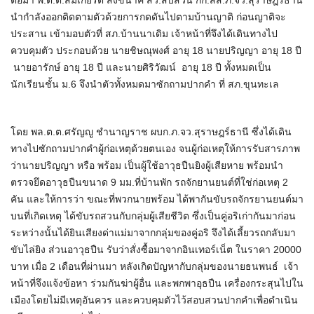
ต่อมา พ.ต.ต.สมเกียรติ สังข์นาค สว.สืบสวน กก.สส.ภ.จว.สุราษฎร์ธานี
นำกำลังออกติดตามตัวด้วยการกดดันไปตามบ้านญาติ ก่อนญาติจะ
ประสาน เข้ามอบตัวที่ สภ.บ้านนาเดิม เจ้าหน้าที่จึงได้เดินทางไป
ควบคุมตัว ประกอบด้วย นายชิษณุพงศ์ อายุ 18 นายปริญญา อายุ 18 ปี
นายอารักษ์ อายุ 18 ปี และนายศิริวัฒน์ อายุ 18 ปี ทั้งหมดเป็น
นักเรียนชั้น ม.6 จึงนำตัวทั้งหมดมาซักถามปากคำ ที่ สภ.ขุนทะเล
โดย พล.ต.ต.ศรัญญู ชำนาญราช ผบก.ภ.จว.สุราษฎร์ธานี ซึ่งได้เดิน
ทางไปซักถามปากคำผู้ก่อเหตุด้วยตนเอง จนผู้ก่อเหตุให้การรับสารภาพ
ว่านายปริญญา หรือ พร้อม เป็นผู้ใช้อาวุธปืนยิงผู้เสียหาย พร้อมนำ
ตรวจยึดอาวุธปืนขนาด 9 มม.ที่บ้านพัก รถจักยานยนต์ที่ใช่ก่อเหตุ 2
คัน และให้การว่า ขณะที่พวกนายพร้อม ได้พากันขับรถจักรยานยนต์มา
บนที่เกิดเหตุ ได้ขับรถสวนกับกลุ่มผู้เสียชีวิต ซึ่งเป็นคู่อริเก่ากันมาก่อน
ระหว่างนั้นได้ยินเสียงด่าแม่มาจากกลุ่มของคู่อริ จึงได้เลี้ยวรถกลับมา
ขับไล่ยิง ส่วนอาวุธปืน รับว่าสั่งซื้อมาจากอินเทอร์เน็ต ในราคา 20000
บาท เมื่อ 2 เดือนที่ผ่านมา หลังเกิดปัญหากับกลุ่มของนายธนพนธ์ เจ้า
หน้าที่จึงแจ้งข้อหา ร่วมกันฆ่าผู้อื่น และพกพาอุธปืน เครื่องกระสุนไปใน
เมืองโดยไม่มีเหตุอันควร และควบคุมตัวไว้สอบสวนปากคำเพื่อดำเนิน