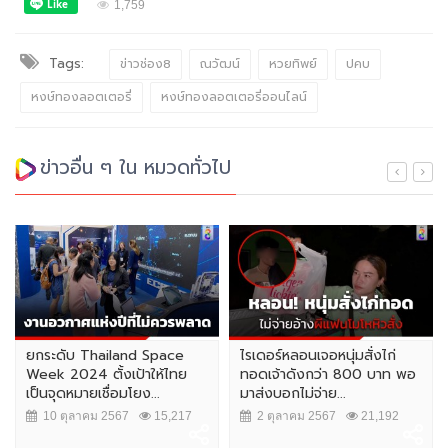
1,759
Tags:
ข่าวช่อง8
ณวัฒน์
หวยทิพย์
ปคบ
หงษ์ทองลอตเตอรี่
หงษ์ทองลอตเตอรี่ออนไลน์
ข่าวอื่น ๆ ใน หมวดทั่วไป
ยกระดับ Thailand Space
ไรเดอร์หลอนเจอหนุ่มสั่งไก่
Week 2024 ตั้งเป้าให้ไทย
ทอดเจ้าดังกว่า 800 บาท พอ
เป็นจุดหมายเชื่อมโยง...
มาส่งบอกไม่จ่าย...
10 ตุลาคม 2567
15,217
2 ตุลาคม 2567
21,192