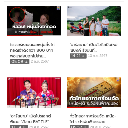
ไรเดอร์หลอนเจอหนุ่มสั่งไก่
‘อาร์สยาม’ เปิดตัวศิลปินใหม่
ทอดเจ้าดังกว่า 800 บาท
‘แบงค์ ธัชนนท์...
14:21 น.
พอมาส่งบอกไม่จ่าย...
13 ก.ย. 2567
08:09 น.
2 ต.ค. 2567
‘อาร์สยาม’ เปิดโปรเจกต์
ทั่วไทยอากาศร้อนจัด เหนือ-
พิเศษ ‘อีสาน BATTLE’...
ใต้ ระวังฝนฟ้าคะนอง
17:34 น.
09:52 น.
29 ส.ค. 2567
20 เม.ย. 2567