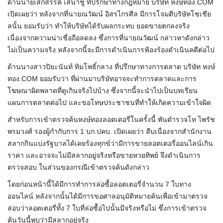
ด้านนายเสกสรรค์ เสนาชู ที่ปรึกษาทางกฎหมาย บริษัท หงษ์ทอง.COM
เปิดเผยว่า หลังจากที่นายณวัฒน์ อิสรไกรศีล มีการโจมตีบริษัทโซเชีย
ลนั้น ยอมรับว่า ทำให้บริษัทได้รับผลกระทบ ยอดขายตกลงจริง
เนื่องจากความน่าเชื่อถือลดลง ซึ่งการที่นายณวัฒน์ กล่าวหาดังกล่าว
ไม่เป็นความจริง หลังจากนี้จะมีการดำเนินการฟ้องร้องดำเนินคดีต่อไป
ด้านนางสาวปิยะนันท์ ทิมโพธิ์กลาง ที่ปรึกษาทางการตลาด บริษัท หงษ์
ทอง.COM ยอมรับว่า ที่ผ่านมาบริษัทอาจจะทำการตลาดและการ
โฆษณาผิดพลาดที่ดูเกินจริงไปบ้าง ซึ่งจากนี้จะนำไปเป็นบทเรียน
แผนการตลาดต่อไป และขอโทษประชาชนที่ทำให้เกิดความเข้าใจผิด
สำหรับการเข้าตรวจค้นหงษ์ทองลอตเตอรี่ในครั้งนี้ พันตำรวจโท ไพรัช
พรมวงศ์ รองผู้กำกับการ 1 บก.ปคบ. เปิดเผยว่า สืบเนื่องจากสำนักงาน
สลากกินแบ่งรัฐบาลได้เคยร้องทุกข์ว่ามีการขายลอตเตอรี่ออนไลน์เกิน
ราคา และอาจจะไม่มีสลากอยู่จริงหรือขายหวยทิพย์ จึงดำเนินการ
ตรวจสอบ ในส่วนของกรณีเข้าตรวจค้นดังกล่าว
โดยก่อนหน้านี้ได้มีการทำการล่อซื้อลอตเตอรี่จำนวน 7 ใบทาง
ออนไลน์ หลังจากนั้นได้มีการขอศาลอนุมัติหมายค้นเพื่อเข้ามาตรวจ
สอบว่าลอตเตอรี่ทั้ง 7 ใบที่ล่อซื้อไปนั้นมีจริงหรือไม่ ซึ่งการเข้าตรวจ
ค้นวันนี้พบว่ามีสลากอยู่จริง