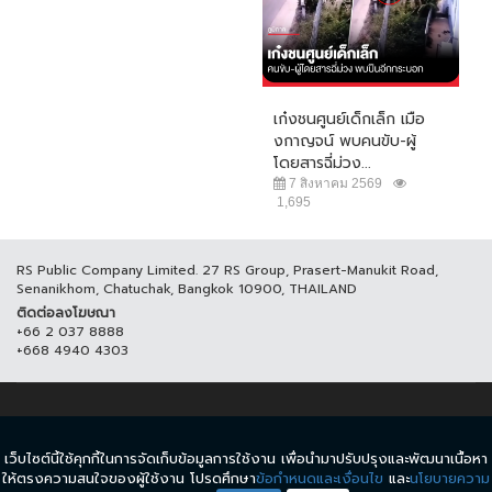
เก๋งชนศูนย์เด็กเล็ก เมือ
งกาญจน์ พบคนขับ-ผู้
โดยสารฉี่ม่วง...
7 สิงหาคม 2569
1,695
RS Public Company Limited. 27 RS Group, Prasert-Manukit Road,
Senanikhom, Chatuchak, Bangkok 10900, THAILAND
ติดต่อลงโฆษณา
+66 2 037 8888
+668 4940 4303
© COPYRIGHT 2017 THAICH8.COM, ALL RIGHT RESERVED.
เว็บไซต์นี้ใช้คุกกี้ในการจัดเก็บข้อมูลการใช้งาน เพื่อนำมาปรับปรุงและพัฒนาเนื้อหา
ข้อกำหนดและเงื่อนไข
นโยบายความเป็นส่วนตัว
ให้ตรงความสนใจของผู้ใช้งาน โปรดศึกษา
ข้อกำหนดและเงื่อนไข
และ
นโยบายความ