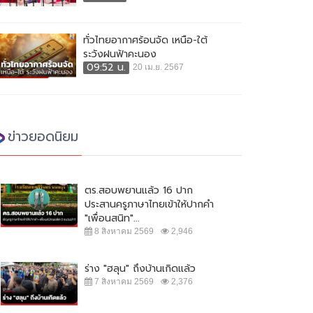
ทั่วไทยอากาศร้อนจัด เหนือ-ใต้
ระวังฝนฟ้าคะนอง
09:52 น.
20 เม.ย. 2567
ข่าวยอดนิยม
ตร.สอบพยานแล้ว 16 ปาก
ประสานครูภาษาไทยเข้าให้ปากคำ
"เพื่อนสนิท"...
8 สิงหาคม 2569
2,946
ร่าง "ฮลุน" ถึงบ้านเกิดแล้ว
7 สิงหาคม 2569
2,376