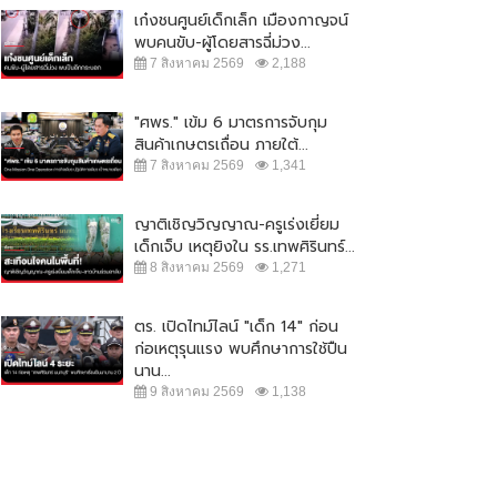
เก๋งชนศูนย์เด็กเล็ก เมืองกาญจน์
พบคนขับ-ผู้โดยสารฉี่ม่วง...
7 สิงหาคม 2569
2,188
"ศพร." เข้ม 6 มาตรการจับกุม
สินค้าเกษตรเถื่อน ภายใต้...
7 สิงหาคม 2569
1,341
ญาติเชิญวิญญาณ-ครูเร่งเยี่ยม
เด็กเจ็บ เหตุยิงใน รร.เทพศิรินทร์...
8 สิงหาคม 2569
1,271
ตร. เปิดไทม์ไลน์ "เด็ก 14" ก่อน
ักท่องเที่ยวตกทะเลเกาะล้าน ร่าง
ลุงพลเผยไม่กังวลอัศวินขี่ม้าขาวโดด
ก่อเหตุรุนแรง พบศึกษาการใช้ปืน
แทกโขดหินสาหัส...
ช่วยแม่น้องชมพู่
นาน...
 กุมภาพันธ์ 2565
31,352
7 มิถุนายน 2564
20,725
9 สิงหาคม 2569
1,138