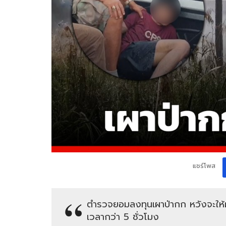
แชร์โพส
ตำรวจยอมลงทุนเผาป่ากก หวังจะให้ผู้
เวลากว่า 5 ชั่วโมง