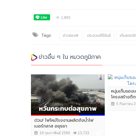
1,893
Tags:
ข่าวช่อง8
ประจวบคีรีขันธ์
ขโมยรถจั
ข่าวอื่น ๆ ใน หมวดภูมิภาค
หนุ่มเก็บของเ
โครงสร้างตึกร้
5 กันยายน 
ด่วน! ไฟไหม้โรงงานผลิตถังน้ำไฟ
เบอร์กลาส อยุธยา
19 กุมภาพันธ์ 2566
13,733