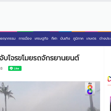
าชญากรรม
การเมือง
เศรษฐกิจ
กีฬา
บันเทิง
ภูมิภาค
เกษตร
ต่างปร
ล่จับโจรขโมยรถจักรยานยนต์
93