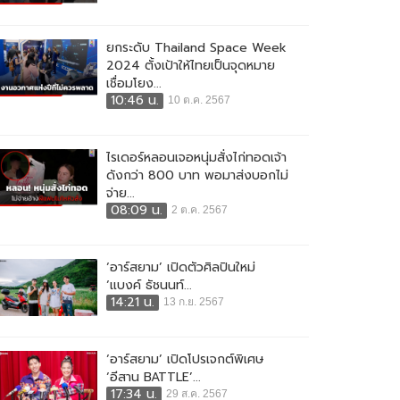
ยกระดับ Thailand Space Week
2024 ตั้งเป้าให้ไทยเป็นจุดหมาย
เชื่อมโยง...
10:46 น.
10 ต.ค. 2567
ไรเดอร์หลอนเจอหนุ่มสั่งไก่ทอดเจ้า
ดังกว่า 800 บาท พอมาส่งบอกไม่
จ่าย...
08:09 น.
2 ต.ค. 2567
‘อาร์สยาม’ เปิดตัวศิลปินใหม่
‘แบงค์ ธัชนนท์...
14:21 น.
13 ก.ย. 2567
‘อาร์สยาม’ เปิดโปรเจกต์พิเศษ
‘อีสาน BATTLE’...
17:34 น.
29 ส.ค. 2567