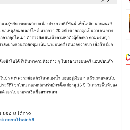
ถนนสุขจิต เขตเทศบาลเมืองประจวบคีรีขันธ์ เพื่อไล่จับ นายมนตรี
น ก่อเหตุลักมอเตอร์ไซค์ มากกว่า 20 คดี เข้าออกคุกเป็นว่าเล่น ทาง
กจุดไฟเผา ตำรวจยังเดินเท้าตามหาตัวผู้ต้องหา ตามพงหญ้า
กำลังบางส่วนรอดักซุ่ม เห็น นายมนตรี เดินออกจากป่า เสื้อผ้าเปียก
หลังเข้าไปได้ ก็เดินหาตามห้องต่าง ๆ ไปเจอ นายมนตรี แอบซ่อนตัว
ไฟในป่า แต่เพราะซ่อนตัวในหนองน้ำ แอบอยู่เงียบ ๆ แล้วเผลอหลับไป
ระวัติโชกโชน ก่อเหตุลักทรัพย์มาตั้งแต่อายุ 16 ปี ในหลายพื้นที่ของ
ไซค์ เอาไปขายหาเงินซื้อยามาเสพ
 ช่อง 8 ได้ทาง
ok.com/thaich8