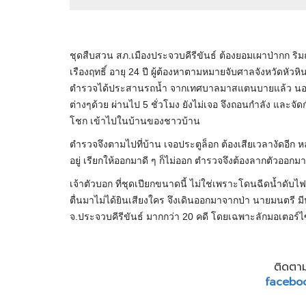
ชุดสืบสวน สภ.เมืองประจวบคีรีขันธ์ ต้องยอมเผาป่ากก ริม
เรืองฤทธิ์ อายุ 24 ปี ผู้ต้องหาตามหมายจับศาลจังหวัดหัวหิ
ตำรวจได้ประสานรถน้ำ จากเทศบาลมาสแตนบายแล้ว นอกจา
ต่างๆด้วย ผ่านไป 5 ชั่วโมง ยังไม่เจอ จึงถอนกำลัง และจัด
โชก เข้าไปในบ้านของชาวบ้าน
ตำรวจจึงตามไปที่บ้าน เจอประตูล็อก ต้องเสียเวลางัดอีก 
อยู่ เรียกให้ออกมาดี ๆ ก็ไม่ออก ตำรวจจึงต้องลากตัวออกมา
เจ้าตัวบอก ที่ชุดเปียกขนาดนี้ ไม่ใช่เพราะโดนฉีดน้ำดับ
ตื่นมาไม่ได้ยินเสียงใคร จึงเดินออกมาจากป่า นายมนตรี มีป
จ.ประจวบคีรีขันธ์ มากกว่า 20 คดี โดยเฉพาะลักมอเตอร์
ติดตาม
facebo