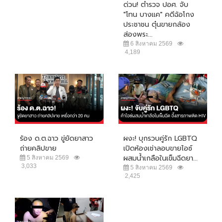
ด่วน! ตำรวจ ปอศ. จับ
"โทน บางแค" คดีฉ้อโกง
ประชาชน ตุ๋นขายกล้อง
ส่องพระ...
6 สิงหาคม 2569
4,189
ร้อง ด.ต.ฉาว ขู่ยัดยาสาว
ผงะ! บุกรวบคู่รัก LGBTQ
ถ่ายคลิปขาย
เปิดห้องเช่าลอบขายไอซ์
ผสมน้ำเกลือในเข็มฉีดยา...
5 สิงหาคม 2569
3,033
5 สิงหาคม 2569
2,425