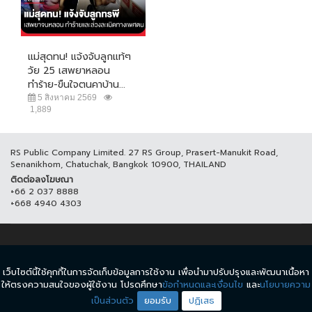
แม่สุดทน! แจ้งจับลูกแท้ๆ
วัย 25 เสพยาหลอน
ทำร้าย-ขืนใจตนคาบ้าน...
5 สิงหาคม 2569
1,889
RS Public Company Limited. 27 RS Group, Prasert-Manukit Road,
Senanikhom, Chatuchak, Bangkok 10900, THAILAND
ติดต่อลงโฆษณา
+66 2 037 8888
+668 4940 4303
© COPYRIGHT 2017 THAICH8.COM, ALL RIGHT RESERVED.
เว็บไซต์นี้ใช้คุกกี้ในการจัดเก็บข้อมูลการใช้งาน เพื่อนำมาปรับปรุงและพัฒนาเนื้อหา
ข้อกำหนดและเงื่อนไข
นโยบายความเป็นส่วนตัว
ให้ตรงความสนใจของผู้ใช้งาน โปรดศึกษา
ข้อกำหนดและเงื่อนไข
และ
นโยบายความ
เป็นส่วนตัว
ยอมรับ
ปฏิเสธ