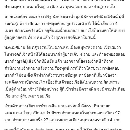
ปากสมุทร ต.แหลมใหญ่ อ.เมือง จ.สมุทรสงคราม ส่งชันสูตรต่อไป
นายณรงค์กร จอมประเสริฐ นักประดาน้ำมูลนิธิธรรมรัศมีมณีรัตน์ ผู้ที่
งมศพสุดท้าย เปิดเผยว่า ศพสุดท้ายอยู่บริเวณหัวเรือใต้น้ำลึกกว่า 4
เมตร ลักษณะคว่ำหน้า อยู่พื้นแม่น้ำแม่กลอง อย่างไรก็ตามทำให้พบร่าง
ผู้สูญหายครบทั้ง 8 คนแล้ว จึงยุติภารกิจค้นหาในวันนี้
พ.ต.อ.ศยาม อินทสุวรรณโณ ผกก.สภ.เมืองสมุทรสงคราม เปิดเผยว่า
ในทางคดีเจ้าหน้าที่ได้สอบปากคำผู้บาดเจ็บ 4 ราย และกำลังทยอยสอบ
ปากคำญาติผู้เสียชีวิตที่ยืนยันแล้ว นอกจากนี้ยังรอเจ้าหน้าที่จาก
สำนักงานเจ้าท่ามาแจ้งความร้องทุกข์ กรณีที่ว่าใครประมาทยังสอบ
ปากคำไม่จบ ซึ่งเจ้าท่ากำลังรวบรวมข้อมูล หาข้อหาที่เกี่ยวข้องว่า
จะแจ้งความข้อหาอะไร เบื้องต้นเจ้าของเรือยังไม่พบความผิดเพราะ
เป็นผู้นำเรือมาจ้างให้ซ่อมบำรุง ผู้ที่เข้าข่ายมีความผิด จะมีฝ่ายท่าเทียบ
เรือ และ ผู้รับเหมาซ่อมเรือ
ส่วนด้านการเยียวยาช่วยเหลือ นายอมรศักดิ์ ฉัตรระทิน นายก
อบต.แหลมใหญ่ เปิดเผยว่า มีชาวตำบลแหลมใหญ่มาลงทะเบียน 97
ราย ตำบลบางจะเกร็ง 27 และเทศบาลเมืองสมุทรสงครามอีก 4 ราย
ขณะที่สำนักงานเจ้าท่าสาขาสมุทรสงคราม ได้เรียกประชุมฝ่ายต่างๆ