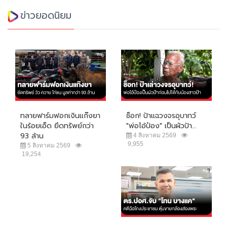
ข่าวยอดนิยม
ทลายฟาร์มฟอกเงินแก๊งยา
ช็อก! ป้าแฉวงจรอุบาทว์
ในร้อยเอ็ด ยึดทรัพย์กว่า
"พ่อไอ้ป๋อง" เป็นผัวป้า...
93 ล้าน
4 สิงหาคม 2569
9,955
5 สิงหาคม 2569
19,254