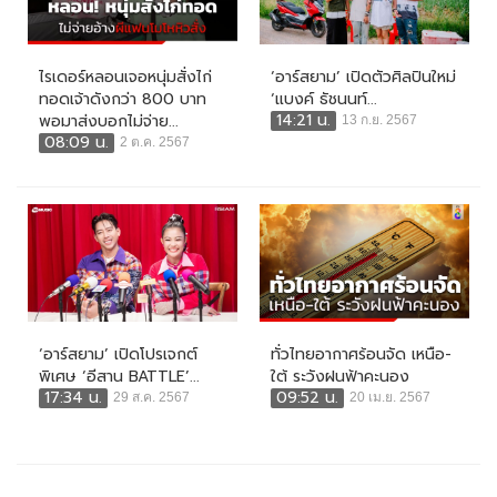
ไรเดอร์หลอนเจอหนุ่มสั่งไก่
‘อาร์สยาม’ เปิดตัวศิลปินใหม่
ทอดเจ้าดังกว่า 800 บาท
‘แบงค์ ธัชนนท์...
14:21 น.
พอมาส่งบอกไม่จ่าย...
13 ก.ย. 2567
08:09 น.
2 ต.ค. 2567
‘อาร์สยาม’ เปิดโปรเจกต์
ทั่วไทยอากาศร้อนจัด เหนือ-
พิเศษ ‘อีสาน BATTLE’...
ใต้ ระวังฝนฟ้าคะนอง
17:34 น.
09:52 น.
29 ส.ค. 2567
20 เม.ย. 2567