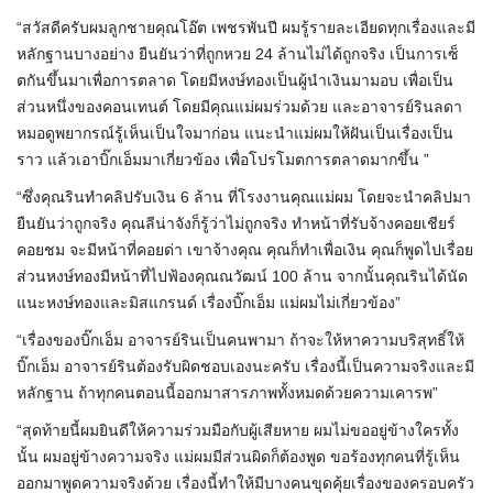
“สวัสดีครับผมลูกชายคุณโอ๊ต เพชรพันปี ผมรู้รายละเอียดทุกเรื่องและมี
หลักฐานบางอย่าง ยืนยันว่าที่ถูกหวย 24 ล้านไม่ได้ถูกจริง เป็นการเซ็
ตกันขึ้นมาเพื่อการตลาด โดยมีหงษ์ทองเป็นผู้นำเงินมามอบ เพื่อเป็น
ส่วนหนึ่งของคอนเทนต์ โดยมีคุณแม่ผมร่วมด้วย และอาจารย์รินลดา
หมอดูพยากรณ์รู้เห็นเป็นใจมาก่อน แนะนำแม่ผมให้ฝันเป็นเรื่องเป็น
ราว แล้วเอาบิ๊กเอ็มมาเกี่ยวข้อง เพื่อโปรโมตการตลาดมากขึ้น ”
“ซึ่งคุณรินทำคลิปรับเงิน 6 ล้าน ที่โรงงานคุณแม่ผม โดยจะนำคลิปมา
ยืนยันว่าถูกจริง คุณลีน่าจังก็รู้ว่าไม่ถูกจริง ทำหน้าที่รับจ้างคอยเชียร์
คอยชม จะมีหน้าที่คอยด่า เขาจ้างคุณ คุณก็ทำเพื่อเงิน คุณก็พูดไปเรื่อย
ส่วนหงษ์ทองมีหน้าที่ไปฟ้องคุณณวัฒน์ 100 ล้าน จากนั้นคุณรินได้นัด
แนะหงษ์ทองและมิสแกรนด์ เรื่องบิ๊กเอ็ม แม่ผมไม่เกี่ยวข้อง”
“เรื่องของบิ๊กเอ็ม อาจารย์รินเป็นคนพามา ถ้าจะให้หาความบริสุทธิ์ให้
บิ๊กเอ็ม อาจารย์รินต้องรับผิดชอบเองนะครับ เรื่องนี้เป็นความจริงและมี
หลักฐาน ถ้าทุกคนตอนนี้ออกมาสารภาพทั้งหมดด้วยความเคารพ”
“สุดท้ายนี้ผมยินดีให้ความร่วมมือกับผู้เสียหาย ผมไม่ขออยู่ข้างใครทั้ง
นั้น ผมอยู่ข้างความจริง แม่ผมมีส่วนผิดก็ต้องพูด ขอร้องทุกคนที่รู้เห็น
ออกมาพูดความจริงด้วย เรื่องนี้ทำให้มีบางคนขุดคุ้ยเรื่องของครอบครัว