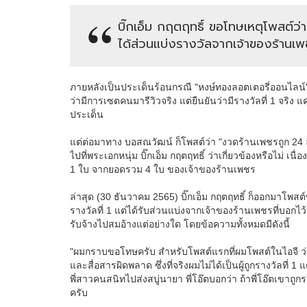
บิ๊กเอ็ม กฤตฤทธิ์ ขอโทษเหตุโพสต์ว่
ได้ส่วนแบ่งรางวัลจากเจ้าของร้านเพชร
ภายหลังเป็นประเด็นร้อนกรณี "หงษ์ทองลอตเตอรี่ออนไลน์
ว่ามีการเซตคนมารีวิวจริง แต่ยืนยันว่ามีรางวัลที่ 1 จริง
ประเด็น
แต่ต่อมาทาง บอสณวัฒน์ ก็โพสต์ว่า "งวดร้านเพชรถูก 24 ล้
ไปที่พระเอกหนุ่ม บิ๊กเอ็ม กฤตฤทธิ์ ว่าเกี่ยวข้องหรือไม่ เ
1 ใบ จากยอดรวม 4 ใบ ของเจ้าของร้านเพชร
ล่าสุด (30 ธันวาคม 2565) บิ๊กเอ็ม กฤตฤทธิ์ ก็ออกมาโพสต์ข้
รางวัลที่ 1 แต่ได้รับส่วนแบ่งจากเจ้าของร้านเพชรที่บอกไว้ว่
รับจ้างไปสมอ้างแต่อย่างใด โดยข้อความทั้งหมดมีดังนี้
"ผมกราบขอโทษครับ สำหรับโพสต์แรกที่ผมโพสต์ในไอจี ว่าถ
และสื่อสารผิดพลาด ซึ่งที่จริงผมไม่ได้เป็นผู้ถูกรางวัลที่ 1 แ
พี่สาวคนสนิทไปส่งสบู่นายา พี่โอ๊ตบอกว่า ถ้าพี่โอ๊ตเขาถู
ครับ