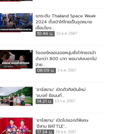
ยกระดับ Thailand Space Week
2024 ตั้งเป้าให้ไทยเป็นจุดหมาย
เชื่อมโยง...
10:46 น.
10 ต.ค. 2567
ไรเดอร์หลอนเจอหนุ่มสั่งไก่ทอดเจ้า
ดังกว่า 800 บาท พอมาส่งบอกไม่
จ่าย...
08:09 น.
2 ต.ค. 2567
‘อาร์สยาม’ เปิดตัวศิลปินใหม่
‘แบงค์ ธัชนนท์...
14:21 น.
13 ก.ย. 2567
‘อาร์สยาม’ เปิดโปรเจกต์พิเศษ
‘อีสาน BATTLE’...
17:34 น.
29 ส.ค. 2567