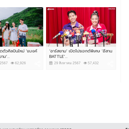
ิดตัวศิลปินใหม่ ‘แบงค์
‘อาร์สยาม’ เปิดโปรเจกต์พิเศษ ‘อีสาน
รัก
าม’...
BATTLE’...
ต้อง
 2567
62,926
29 สิงหาคม 2567
57,432
3