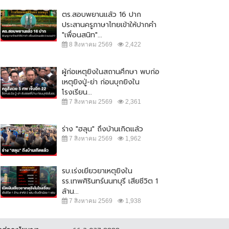
ตร.สอบพยานแล้ว 16 ปาก
ประสานครูภาษาไทยเข้าให้ปากคำ
"เพื่อนสนิท"...
8 สิงหาคม 2569
2,422
ผู้ก่อเหตุยิงในสถานศึกษา พบก่อ
เหตุยิงปู่-ย่า ก่อนบุกยิงใน
แรกมันแยกยาก รักแพรรี่มากๆ มัน
ฟาดจนร้องหาแม๊‼️ "ณวัฒน์ X แพรรี่
โรงเรียน...
เบิ้ล!! "เบิ้ล ปทุมราชX...
เฆี่ยนแรงจนร้องซี๊ด...
7 สิงหาคม 2569
2,361
1 มกราคม 2566
8,316
10 มกราคม 2566
7,126
ร่าง "ฮลุน" ถึงบ้านเกิดแล้ว
7 สิงหาคม 2569
1,962
รบ.เร่งเยียวยาเหตุยิงใน
รร.เทพศิรินทร์นนทบุรี เสียชีวิต 1
ล้าน...
7 สิงหาคม 2569
1,938