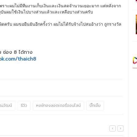
ต เพราะผมไม่มีทีมงานเก็บเงินและเงินสดจำนวนเยอะมาก แต่หลังจาก
จจุบันผมใช้เงินไปบางส่วนแล้วและเหลือบางส่วนครับ
รับ ผมขอยืนยันอีกครั้งว่า ผมไม่ได้รับจ้างไปสมอ้างว่า ถูกรางวัล
 ช่อง 8 ได้ทาง
ok.com/thaich8
ณวัฒน์
รีวิว
หงษ์ทองลอตเตอรี่ออนไลน์
บิ๊กเอ็ม