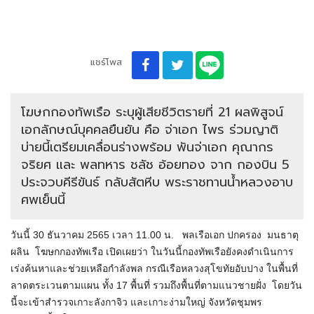
แชร์โพส
โฆษกกองทัพเรือ ระบุผู้เสียชีวิตรายที่ 21 ผลพิสูจน์
เอกลักษณ์บุคคลยืนยัน คือ จ่าเอก ไพร ร่วมญาติ
บ่ายนี้เตรียมเคลื่อนร่างพร้อม พันจ่าเอก คุณากร
จริยศ และ พลทหาร ชลัช อ้อยทอง จาก กองบิน 5
ประจวบคีรีขันธ์ กลับสัตหีบ พระราชทานน้ำหลวงอาบ
ศพเย็นนี้
วันนี้ 30 ธันวาคม 2565 เวลา 11.00 น. พลเรือเอก ปกครอง มนธาตุ
ผลิน โฆษกกองทัพเรือ เปิดเผยว่า ในวันนี้กองทัพเรือยังคงดำเนินการ
เร่งค้นหาและช่วยเหลือกำลังพล กรณีเรือหลวงสุโขทัยอับปาง ในพื้นที่
ลาดตระเวนตามแผน ทั้ง 17 พื้นที่ รวมถึงพื้นที่ตามแนวชายฝั่ง โดยวัน
นี้จะเข้าสำรวจเกาะลังกาจิว และเกาะง่ามใหญ่ จังหวัดชุมพร