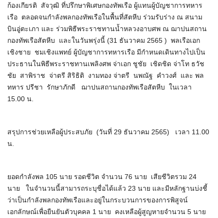
ก้องเกียรติ สัจวุฒิ ที่ปรึกษาพิเศษกองทัพเรือ ผู้แทนผู้บัญชาการทหาร
เรือ ตลอดจนกำลังพลกองทัพเรือในพื้นที่สัตหีบ ร่วมรับร่าง ณ สนาม
บินอู่ตะเภา และ ร่วมพิธีพระราชทานน้ำหลวงอาบศพ ณ ฌาปนสถาน
กองทัพเรือสัตหีบ และในวันพรุ่งนี้ (31 ธันวาคม 2565 ) พลเรือเอก
เชิงชาย ชมเชิงแพทย์ ผู้บัญชาการทหารเรือ มีกำหนดเดินทางไปเป็น
ประธานในพิธีพระราชทานเพลิงศพ จ่าเอก ชูชัย เชิดชิด จ่าโท ธวัช
ชัย สาพิราช จ่าตรี สิริธิติ งามทอง จ่าตรี นพณัฐ คำวงศ์ และ พล
ทหาร ปรีชา รักษาภักดี ฌาปนสถานกองทัพเรือสัตหีบ ในเวลา
15.00 น.
สรุปการช่วยเหลือผู้ประสบภัย (วันที่ 29 ธันวาคม 2565) เวลา 11.00
น.
ยอดกำลังพล 105 นาย รอดชีวิต จำนวน 76 นาย เสียชีวิตรวม 24
นาย ในจำนวนนี้สามารถระบุชื่อได้แล้ว 23 นาย และมีหลักฐานบ่งชี้
ว่าเป็นกำลังพลกองทัพเรือและอยู่ในกระบวนการของการพิสูจน์
เอกลักษณ์เพื่อยืนยันตัวบุคคล 1 นาย คงเหลือผู้สูญหายจำนวน 5 นาย