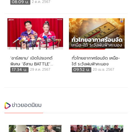
08:09 น.
2 ต.ค. 2567
‘อาร์สยาม’ เปิดโปรเจกต์
ทั่วไทยอากาศร้อนจัด เหนือ-
พิเศษ ‘อีสาน BATTLE’...
ใต้ ระวังฝนฟ้าคะนอง
17:34 น.
09:52 น.
29 ส.ค. 2567
20 เม.ย. 2567
ข่าวยอดนิยม