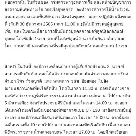
นอกจากนั้น ในส่วนของ กรมสรรพาวุธทหารเรือ และหน่วยบัญชาการ
สงครามพิเศษทางเรือ กองเรือยุทธการ จะทำการสำรวจใต้น้ำบริเวณ
แหลมคอกวาง และพื้นที่ก้นอ่าว จังหวัดชุมพร ผลการปฏิบัติจนถึงขณะ
นี้ (วันที่ 30 ธันวาคม 2565 เวลา 11.00 น.)ยังไม่มีการพบผู้สูญหาย
เพิ่ม และในขณะนี้สามารถยืนยันตัวบุคคลจากผลพิสูจน์เอกลักษณ์
บุคคล ได้เพิ่มอีก 1นาย จากที่ได้ส่งพิสูจน์ 2 นาย ยืนยันว่าคือ จ่าเอก
ไพร ร่วมญาติ คงเหลือร่างที่รอพิสูจน์เอกลักษณ์บุคคลจำนวน 1 นาย
สำหรับในวันนี้ จะมีการเคลื่อนย้ายร่างผู้เสียชีวิตจำนวน 3 นาย ที่
สามารถยืนยันตัวบุคคลได้แล้ว ประกอบด้วย พันจ่าเอก คุณากร จริยศ
จ่าเอก ไพร ร่วมญาติ และ พลทหาร ชลัช อ้อยทอง ไปยัง
ฌาปนสถานกองทัพเรือสัตหีบ โดยในเวลา 11.30 น. ออกเดินทางจาก
มูลนิธิสว่างราษฎร์ศรัทธาธรรมสถาน อำเภอบางสะพาน ไปยังกองบิน
5 อำเภอเมือง จังหวัดประจวบคีรีขันธ์ และในเวลา 14.00 น. จะออก
เดินทางโดยเครื่องบินของกองทัพอากาศแบบ C - 130 มายังสนามบินอู่
ตะเภา และมีกำหนดถึงสนามบินอู่ตะเภา ในเวลา 15.00 น. จากนั้นจะ
เคลื่อนร่างทั้ง 10 นายไปยัง ฌาปนสถานกองทัพเรือสัตหีบ เพื่อประกอบ
พิธีพระราชทานน้ำหลวงอาบศพ ในเวลา 17.00 น. โดยมี พลเรือเอก