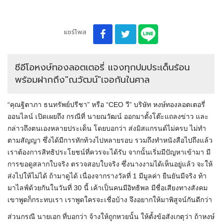
แชร์โพส
ซีอีโอหงษ์ทองลอตเตอรี่ แจงทุกปมประเด็นร้อน
พร้อมฝากถึง"ณวัฒน์"เจอกันในศาล
“คุณฐิตาภา ธนทรัพย์ปรีชา” หรือ “CEO วี” บริษัท หงษ์ทองลอตเตอรี่
ออนไลน์ เปิดเผยถึง กรณีที่ นายณวัฒน์ ออกมาตั้งโต๊ะแถลงข่าว และ
กล่าวถึงตนเองหลายประเด็น โดยบอกว่า ส่งมิสแกรนด์ไม่ครบ ไม่ทำ
ตามสัญญา ซึ่งได้มีการทักท้วงไปหลายรอบ รวมถึงทำหนังสือไปถึงแล้ว
เราต้องการสิทธิประโยชน์ที่ควรจะได้รับ จากนั้นเริ่มมีปัญหาเข้ามา มี
การขอดูสลากใบจริง ตรวจสอบใบจริง ซึ่งนางงามได้เห็นอยู่แล้ว จะให้
ส่งไปให้ไม่ได้ ถ้ามาดูได้ เนื่องจากรางวัลที่ 1 มีมูลค่า ยืนยันมีจริง ท้า
มาไลฟ์ด้วยกันในวันที่ 30 นี้ เค้าเป็นคนมีอิทธิพล มีชื่อเสียงทางสังคม
เขาพูดก็กระทบเรา เราพูดใครจะเชื่อบ้าง จึงอยากให้มาพิสูจน์กันดีกว่า
ส่วนกรณี นายเอก ที่บอกว่า จ้างให้ถูกหวยนั้น ให้ตั้งข้อสังเกตุว่า ถ้าหงษ์