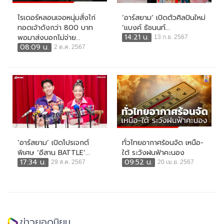
ไรเดอร์หลอนเจอหนุ่มสั่งไก่
‘อาร์สยาม’ เปิดตัวศิลปินใหม่
ทอดเจ้าดังกว่า 800 บาท
‘แบงค์ ธัชนนท์...
14:21 น.
พอมาส่งบอกไม่จ่าย...
13 ก.ย. 2567
08:09 น.
2 ต.ค. 2567
‘อาร์สยาม’ เปิดโปรเจกต์
ทั่วไทยอากาศร้อนจัด เหนือ-
พิเศษ ‘อีสาน BATTLE’...
ใต้ ระวังฝนฟ้าคะนอง
17:34 น.
09:52 น.
29 ส.ค. 2567
20 เม.ย. 2567
ข่าวยอดนิยม