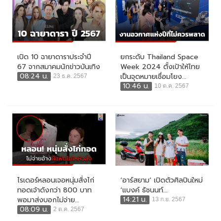
เปิด 10 ฉายาดาราประจำปี
ยกระดับ Thailand Space
67 จากสมาคมนักข่าวบันเทิง
Week 2024 ตั้งเป้าให้ไทย
08:24 น.
เป็นจุดหมายเชื่อมโยง...
23 ธ.ค. 2567
10:46 น.
10 ต.ค. 2567
ไรเดอร์หลอนเจอหนุ่มสั่งไก่
‘อาร์สยาม’ เปิดตัวศิลปินใหม่
ทอดเจ้าดังกว่า 800 บาท
‘แบงค์ ธัชนนท์...
14:21 น.
พอมาส่งบอกไม่จ่าย...
13 ก.ย. 2567
08:09 น.
2 ต.ค. 2567