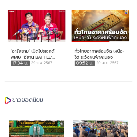
‘อาร์สยาม’ เปิดโปรเจกต์
ทั่วไทยอากาศร้อนจัด เหนือ-
พิเศษ ‘อีสาน BATTLE’...
ใต้ ระวังฝนฟ้าคะนอง
17:34 น.
09:52 น.
29 ส.ค. 2567
20 เม.ย. 2567
ข่าวยอดนิยม