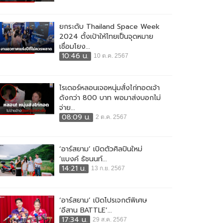
ยกระดับ Thailand Space Week
2024 ตั้งเป้าให้ไทยเป็นจุดหมาย
เชื่อมโยง...
10:46 น.
10 ต.ค. 2567
ไรเดอร์หลอนเจอหนุ่มสั่งไก่ทอดเจ้า
ดังกว่า 800 บาท พอมาส่งบอกไม่
จ่าย...
08:09 น.
2 ต.ค. 2567
‘อาร์สยาม’ เปิดตัวศิลปินใหม่
‘แบงค์ ธัชนนท์...
14:21 น.
13 ก.ย. 2567
‘อาร์สยาม’ เปิดโปรเจกต์พิเศษ
‘อีสาน BATTLE’...
17:34 น.
29 ส.ค. 2567