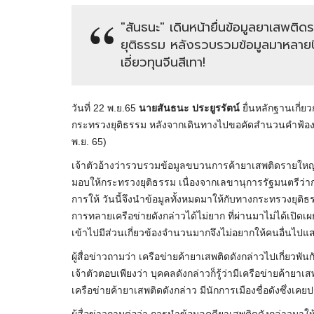
"สันธนะ" เดินหน้ายื่นข้อมูลยาเสพต
ยุติธรรม หลังรวบรวมข้อมูลมาหลายป
เอี่ยวทุนจีนสีเทา!
วันที่ 22 พ.ย.65
นายสันธนะ ประยูรรัตน์
ยื่นหลักฐานเกี่
กระทรวงยุติธรรม หลังจากเดินทางไปขอคัดสำนวนคำฟ้องที่น
พ.ย. 65)
เจ้าตัวอ้างว่ารวบรวมข้อมูลขบวนการค้ายาเสพติดรายใหญ
มอบให้กระทรวงยุติธรรม เนื่องจากเลขานุการรัฐมนตรีว่า
การให้ วันนี้จึงนำข้อมูลทั้งหมดมาให้กับทางกระทรวงยุติธร
การทลายเครือข่ายดังกล่าวได้ไม่ยาก ที่ผ่านมาไม่ได้เปิดเ
เข้าไปมีส่วนเกี่ยวข้องจำนวนมากจึงไม่อยากให้คนอื่นไ
ผู้สื่อข่าวถามว่า เครือข่ายค้ายาเสพติดดังกล่าวไปเกี่ยวพัน
เจ้าตัวตอบเพียงว่า บุคคลดังกล่าวก็รู้ว่ามีเครือข่ายค้ายาเส
เครือข่ายค้ายาเสพติดดังกล่าว มีนักการเมืองชื่อดังซึ่งเคย
ผู้สื่อข่าวถามต่อว่า การนำข้อมูลคดียาเสพติดดังกล่าวมาให