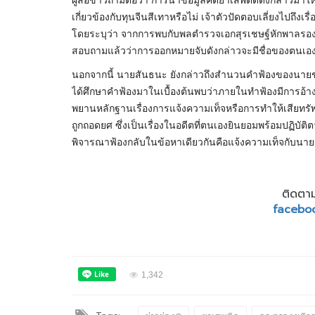
เกี่ยวข้องกับทุนจีนสีเทาหรือไม่ เจ้าตัวปัดตอบเลี่ยงไปถึงเรื
โดยระบุว่า จากการพบกับพลตำรวจเอกสุรเชษฐ์หักพาลรองผู
สอบถามแล้วว่าการออกหมายจับดังกล่าวจะมีชื่อของตนเองหร
นอกจากนี้ นายสันธนะ ยังกล่าวถึงสำนวนคำฟ้องของนายชูวิ
ได้ศึกษาคำฟ้องมาในเบื้องต้นพบว่าภายในทำฟ้องมีการอ้า
พยานหลักฐานเรื่องการแจ้งความเท็จหรือการทำให้เสียทรั
ถูกถอดยศ ซึ่งเป็นเรื่องในอดีตที่ตนเองยินยอมพร้อมปฏิบัติต
พิจารณาฟ้องกลับในข้อหาเดียวกันคือแจ้งความเท็จกับนายช
ติดตาม
facebo
1,342