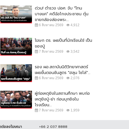
ด่วน! ตำรวจ ปอศ. จับ "โทน
บางแค" คดีฉ้อโกงประชาชน ตุ๋น
ขายกล้องส่องพระ...
6 สิงหาคม 2569
4,912
โฆษก ตร. เผยปืนที่นักเรียนใช้ เป็น
ของปู่
7 สิงหาคม 2569
3,542
 บช.น.จัดชุดตำรวจออนไลน์ รวบผู้
ผบ.ตร. เผย แจ้ง 2 ข้อหาคนฆ่าหญิง
งหา หลอกเป็น จนท.บริษัทบิทคัพ
ชาวสวิส เตรียมยกระดับการรักษา
รอง ผอ.สถาบันนิติวิทยาศาสตร์
ลน์...
ความปลอดภัยใน...
เผยขั้นตอนชันสูตร "ฮลุน โซโล่"...
 ธันวาคม 2564
16,983
7 สิงหาคม 2564
19,184
6 สิงหาคม 2569
2,076
ผู้ก่อเหตุยิงในสถานศึกษา พบก่อ
เหตุยิงปู่-ย่า ก่อนบุกยิงใน
โรงเรียน...
7 สิงหาคม 2569
1,959
ดต่อลงโฆษณา
+66 2 037 8888