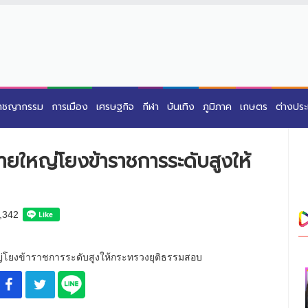
าชญากรรม
การเมือง
เศรษฐกิจ
กีฬา
บันเทิง
ภูมิภาค
เกษตร
ต่างปร
รายใหญ่โยงข้าราชการระดับสูงให้
,342