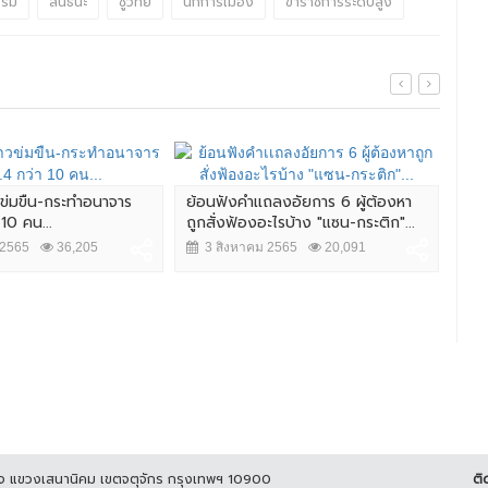
รรม
สันธนะ
ชูวิทย์
นักการเมือง
ข้าราชการระดับสูง
วข่มขืน-กระทำอนาจาร
ย้อนฟังคำเเถลงอัยการ 6 ผู้ต้องหา
 10 คน...
ถูกสั่งฟ้องอะไรบ้าง "แซน-กระติก"...
สืบ
ต้อ
 2565
36,205
3 สิงหาคม 2565
20,091
ออนไ
4
ูกิจ แขวงเสนานิคม เขตจตุจักร กรุงเทพฯ 10900
ติ