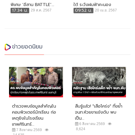
พิเศษ ‘อีสาน BATTLE’...
ใต้ ระวังฝนฟ้าคะนอง
17:34 น.
09:52 น.
29 ส.ค. 2567
20 เม.ย. 2567
ข่าวยอดนิยม
ตำรวจพบข้อมูลสำคัญใน
สืบรู้แล้ว! "เสือโคร่ง" ที่ขย้ำ
คอมพิวเตอร์นักเรียน ก่อ
จนท.ห้วยขาแข้งดับ พบ
เหตุยิงในโรงเรียน
เป็น...
เทพศิรินทร์...
6 สิงหาคม 2569
8,624
7 สิงหาคม 2569
14,635