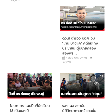
ด่วน! ตำรวจ ปอศ. จับ
"โทน บางแค" คดีฉ้อโกง
ประชาชน ตุ๋นขายกล้อง
ส่องพระ...
6 สิงหาคม 2569
4,929
โฆษก ตร. เผยปืนที่นักเรียน
รอง ผอ.สถาบัน
ใช้ เป็นของปู่
นิติวิทยาศาสตร์ เผยขั้น