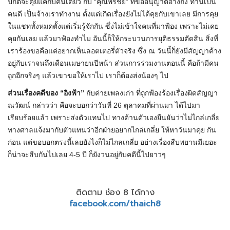
ปกติจะคุยแค่กับคนเดียว กับ “คุณพรชัย” ที่ขออนุญาตอ้างถึง ท่านเป็น
คนดี เป็นจ้างเราทำงาน ตั้งแต่เกิดเรื่องยังไม่ได้คุยกับเขาเลย มีการคุย
ในแชททั้งหมดตั้งแต่เริ่มรู้จักกัน ซึ่งไม่เข้าใจคนที่มาฟ้อง เพราะไม่เคย
คุยกันเลย แล้วมาฟ้องทำไม อันนี้ก็ให้กระบวนการยุติธรรมตัดสิน สิ่งที่
เราร้องขอคือแค่อยากเห็นลอตเตอรี่ตัวจริง ซึ่ง ณ วันนี้ก็ยังมีสัญญาค้าง
อยู่กับเราจนถึงเดือนเมษายนปีหน้า ส่วนการร่วมงานตอนนี้ คือถ้ามีคน
ถูกอีกจริงๆ แล้วเขาขอให้เราไป เราก็ต้องส่งน้องๆ ไป
ส่วนเรื่องคดีของ “อิงฟ้า”
กับค่ายเพลงเก่า ที่ถูกฟ้องร้องเรื่องผิดสัญญา
ณวัฒน์ กล่าวว่า คือจะบอกว่าวันที่ 26 ตุลาคมที่ผ่านมา ได้ไปมา
เรียบร้อยแล้ว เพราะส่งตัวแทนไป ทางด้านตัวเองยืนยันว่าไม่ไกล่เกลี่ย
ทางศาลแจ้งมากับตัวแทนว่าอีกฝ่ายอยากไกล่เกลี่ย ให้หาวันมาคุย กัน
ก่อน แต่ขอบอกตรงนี้เลยยังไงก็ไม่ไกลเกลี่ย อย่างเรื่องสืบพยานมีเยอะ
ก็น่าจะสืบกันไปเลย 4-5 ปี ก็ยังวนอยู่กับคดีนี้ไปยาวๆ
ติดตาม ช่อง 8 ได้ทาง
facebook.com/thaich8