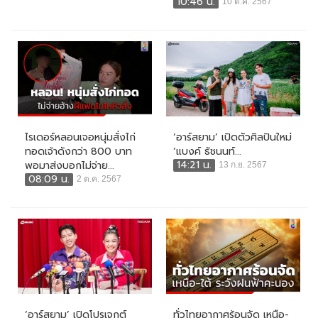
10:46 น.
10 ต.ค. 2567
ไรเดอร์หลอนเจอหนุ่มสั่งไก่
‘อาร์สยาม’ เปิดตัวศิลปินใหม่
ทอดเจ้าดังกว่า 800 บาท
‘แบงค์ ธัชนนท์...
14:21 น.
พอมาส่งบอกไม่จ่าย...
13 ก.ย. 2567
08:09 น.
2 ต.ค. 2567
‘อาร์สยาม’ เปิดโปรเจกต์
ทั่วไทยอากาศร้อนจัด เหนือ-