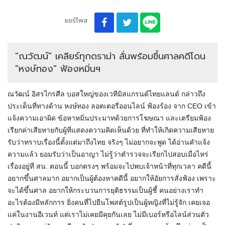
แชร์โพส
"ณวัฒน์" เคลียร์ทุกดราม่า ลั่นพร้อมขึ้นศาลคดีโดน
"หงษ์ทอง" ฟ้องหมิ่นฯ
ณวัฒน์ อิสรไกรศีล บอสใหญ่ของเวทีมิสแกรนด์ไทยแลนด์ กล่าวถึง
ประเด็นที่ทางด้าน หงษ์ทอง ลอตเตอรี่ออนไลน์ ฟ้องร้อง จาก CEO เข้า
แจ้งความเอาผิด ข้อหาหมิ่นประมาทด้วยการโฆษณา และเตรียมฟ้อง
เรียกค่าเสียหายกับผู้ที่แสดงความคิดเห็นด้วย ที่ทำให้เกิดความเสียหาย
รับว่าทราบเรื่องนี้ตั้งแต่มาถึงไทย จริงๆ ไม่อยากจะพูด ได้อ่านคำแจ้ง
ความแล้ว ยอมรับว่าเป็นอาญา ไม่รู้ว่าตำรวจจะเรียกไปสอบเมื่อไหร่
เรื่องอยู่ที่ สน. ตอนนี้ บอกตรงๆ พร้อมจะไปพบเจ้าหน้าที่ทุกเวลา คดีนี้
อยากขึ้นศาลมาก อยากเป็นผู้ต้องหาคดีนี้ อยากให้อัยการสั่งฟ้อง เพราะ
จะได้ขึ้นศาล อยากให้กระบวนการยุติธรรมเป็นผู้ชี้ คนอย่างเราทำ
อะไรต้องมีหลักการ ยิ่งคนที่ไปยืนโพสต์รูปเป็นผู้หญิงที่ไม่รู้จัก เคยเจอ
แค่ในงานอีเวนท์ แต่เราไม่เคยมีคุยกันเลย ไม่มีเบอร์หรือไลน์ส่วนตัว