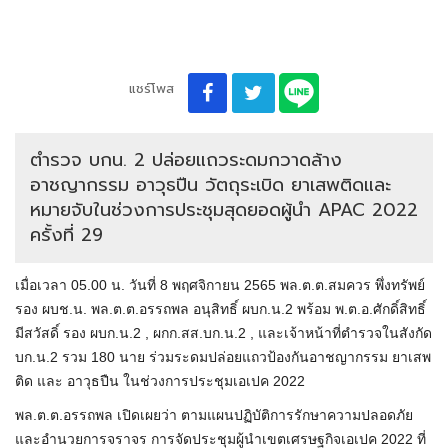
แชร์โพส
ตำรวจ บกน. 2 ปล่อยแถวระดมกวาดล้าง
อาชญากรรม อาวุธปืน วัตถุระเบิด ยาเสพติดและ
หมายจับในช่วงการประชุมสุดยอดผู้นำ APAC 2022
ครั้งที่ 29
เมื่อเวลา 05.00 น. วันที่ 8 พฤศจิกายน 2565 พล.ต.ต.สมควร พึ่งทรัพย์
รอง ผบช.น. พล.ต.ต.อรรถพล อนุสิทธิ์ ผบก.น.2 พร้อม พ.ต.อ.ศักดิ์สิทธิ์
มีสวัสดิ์ รอง ผบก.น.2 , ผกก.สส.บก.น.2 , และเจ้าหน้าที่ตำรวจในสังกัด
บก.น.2 รวม 180 นาย ร่วมระดมปล่อยแถวป้องกันอาชญากรรม ยาเสพ
ติด และ อาวุธปืน ในช่วงการประชุมเอเปค 2022
พล.ต.ต.อรรถพล เปิดเผยว่า ตามแผนปฏิบัติการรักษาความปลอดภัย
และอำนวยการจราจร การจัดประชุมผู้นำเขตเศรษฐกิจเอเปค 2022 ที่