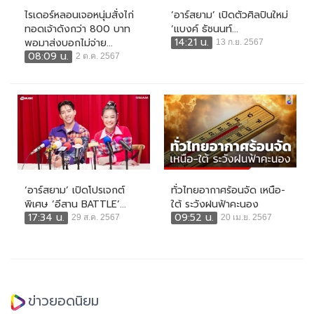
ไรเดอร์หลอนเจอหนุ่มสั่งไก่
‘อาร์สยาม’ เปิดตัวศิลปินใหม่
ทอดเจ้าดังกว่า 800 บาท
‘แบงค์ ธัชนนท์...
14:21 น.
พอมาส่งบอกไม่จ่าย...
13 ก.ย. 2567
08:09 น.
2 ต.ค. 2567
‘อาร์สยาม’ เปิดโปรเจกต์
ทั่วไทยอากาศร้อนจัด เหนือ-
พิเศษ ‘อีสาน BATTLE’...
ใต้ ระวังฝนฟ้าคะนอง
17:34 น.
09:52 น.
29 ส.ค. 2567
20 เม.ย. 2567
ข่าวยอดนิยม