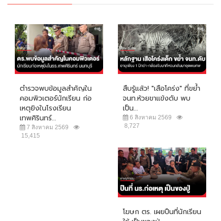
ตำรวจพบข้อมูลสำคัญใน
สืบรู้แล้ว! "เสือโคร่ง" ที่ขย้ำ
คอมพิวเตอร์นักเรียน ก่อ
จนท.ห้วยขาแข้งดับ พบ
เหตุยิงในโรงเรียน
เป็น...
เทพศิรินทร์...
6 สิงหาคม 2569
8,727
7 สิงหาคม 2569
15,415
โฆษก ตร. เผยปืนที่นักเรียน