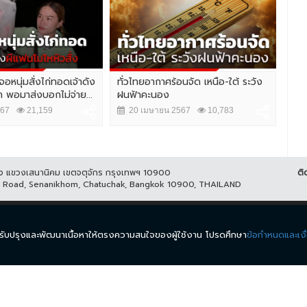
อหนุ่มสั่งไก่ทอดเจ้าดัง
ทั่วไทยอากาศร้อนจัด เหนือ-ใต้ ระวัง
ดื่
 พอมาส่งบอกไม่จ่าย...
ฝนฟ้าคะนอง
Pai
567
21,159
20 เมษายน 2567
10,783
1
ูกิจ แขวงเสนานิคม เขตจตุจักร กรุงเทพฯ 10900
ติ
it Road, Senanikhom, Chatuchak, Bangkok 10900, THAILAND
ีส์
รายการ
ข่าว
ผังรายการ
วิดีโอย้อนหลัง
กิจกรรม
มีเ
นำมาปรับปรุงและพัฒนาเนื้อหาให้ตรงความสนใจของผู้ใช้งาน โปรดศึกษา
ข้อกำหนดและเงื
.
ข้อกำหนดและเงื่อนไข
นโยบายความเป็นส่วนตัว