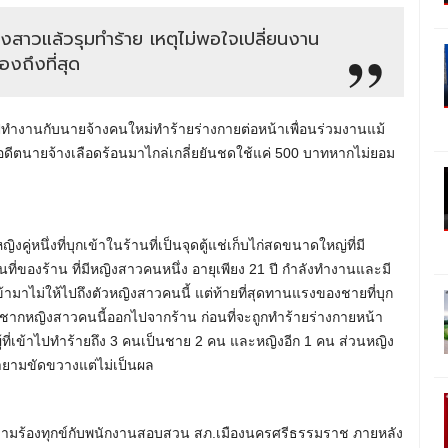
างสาวแล้วรุมทำร้าย เหตุไม่พอใจเปลี่ยนงาน
องถึงที่สุด
ปทำงานกับนายจ้างคนใหม่ทำร้ายร่างกายต่อหน้าเพื่อนร่วมงานแม้
ยกอดีตนายจ้างเลือดร้อนมาไกล่เกลี่ยยันชดใช้แค่ 500 บาทหากไม่ยอม
ญิงคู่หนึ่งที่บุกเข้าในร้านที่เป็นจุดตู้แช่เก็บไก่สดขนาดใหญ่ที่มี
ที่ของร้าน ที่มีหญิงสาวคนหนึ่ง อายุเพียง 21 ปี กำลังทำงานและมี
ามาไม่ให้ไปถึงตัวหญิงสาวคนนี้ แต่ท้ายที่สุดทานแรงของชายที่บุก
ระชากหญิงสาวคนนี้ออกไปจากร้าน ก่อนที่จะถูกทำร้ายร่างกายหน้า
ู้ที่เข้าไปทำร้ายถึง 3 คนเป็นชาย 2 คน และหญิงอีก 1 คน ส่วนหญิง
พยายามขัดขวางแต่ไม่เป็นผล
าแจ้งความร้องทุกข์กับพนักงานสอบสวน สภ.เมืองนครศรีธรรมราช ภายหลัง