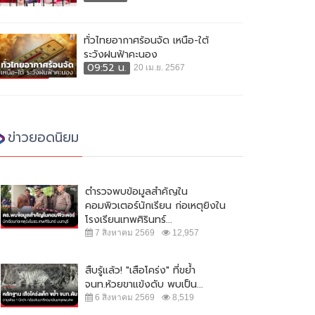
ทั่วไทยอากาศร้อนจัด เหนือ-ใต้
ระวังฝนฟ้าคะนอง
09:52 น.
20 เม.ย. 2567
ข่าวยอดนิยม
ตำรวจพบข้อมูลสำคัญใน
คอมพิวเตอร์นักเรียน ก่อเหตุยิงใน
โรงเรียนเทพศิรินทร์...
7 สิงหาคม 2569
12,957
สืบรู้แล้ว! "เสือโคร่ง" ที่ขย้ำ
จนท.ห้วยขาแข้งดับ พบเป็น...
6 สิงหาคม 2569
8,519