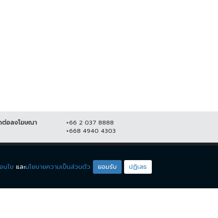
มด่ำส่งท้ายปีกับงาน Beer & Food
ประชาชนร้อยละ 41.76 ชี้ ปิดผับตี 2
ring Festival 2023
เหมาะสมดีแล้ว
7 ธันวาคม 2566
7,950
22 ตุลาคม 2566
9,995
ดต่อลงโฆษณา
+66 2 037 8888
+668 4940 4303
ดียโซน
ชมรายการสด
่อนไข
และ
นโยบายความเป็นส่วนตัว
ยอมรับ
ปฏิเสธ