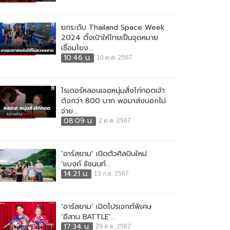
ยกระดับ Thailand Space Week
2024 ตั้งเป้าให้ไทยเป็นจุดหมาย
เชื่อมโยง...
10:46 น.
10 ต.ค. 2567
ไรเดอร์หลอนเจอหนุ่มสั่งไก่ทอดเจ้า
ดังกว่า 800 บาท พอมาส่งบอกไม่
จ่าย...
08:09 น.
2 ต.ค. 2567
‘อาร์สยาม’ เปิดตัวศิลปินใหม่
‘แบงค์ ธัชนนท์...
14:21 น.
13 ก.ย. 2567
‘อาร์สยาม’ เปิดโปรเจกต์พิเศษ
‘อีสาน BATTLE’...
17:34 น.
29 ส.ค. 2567