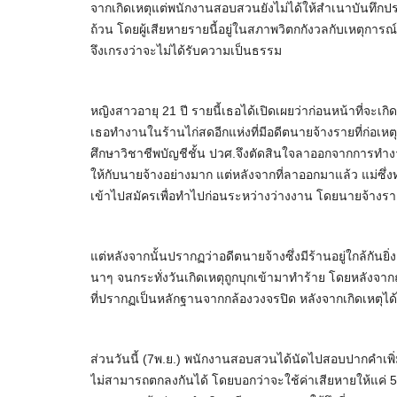
จากเกิดเหตุแต่พนักงานสอบสวนยังไม่ได้ให้สำเนาบันทึกปร
ถ้วน โดยผู้เสียหายรายนี้อยู่ในสภาพวิตกกังวลกับเหตุการณ์ที่
จึงเกรงว่าจะไม่ได้รับความเป็นธรรม
หญิงสาวอายุ 21 ปี รายนี้เธอได้เปิดเผยว่าก่อนหน้าที่จะเกิด
เธอทำงานในร้านไก่สดอีกแห่งที่มีอดีตนายจ้างรายที่ก่อเ
ศึกษาวิชาชีพบัญชีชั้น ปวศ.จึงตัดสินใจลาออกจากการทำงา
ให้กับนายจ้างอย่างมาก แต่หลังจากที่ลาออกมาแล้ว แม่ซึ่
เข้าไปสมัครเพื่อทำไปก่อนระหว่างว่างงาน โดยนายจ้างร
แต่หลังจากนั้นปรากฏว่าอดีตนายจ้างซึ่งมีร้านอยู่ใกล้กัน
นาๆ จนกระทั่งวันเกิดเหตุถูกบุกเข้ามาทำร้าย โดยหลังจ
ที่ปรากฏเป็นหลักฐานจากกล้องวงจรปิด หลังจากเกิดเหตุไ
ส่วนวันนี้ (7พ.ย.) พนักงานสอบสวนได้นัดไปสอบปากคำเพิ่มเต
ไม่สามารถตกลงกันได้ โดยบอกว่าจะใช้ค่าเสียหายให้แค่ 5