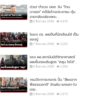
ด่วน! ตำรวจ ปอศ. จับ "โทน
บางแค" คดีฉ้อโกงประชาชน ตุ๋น
ขายกล้องส่องพระ...
6 สิงหาคม 2569
4,876
โฆษก ตร. เผยปืนที่นักเรียนใช้ เป็น
ของปู่
7 สิงหาคม 2569
3,202
รอง ผอ.สถาบันนิติวิทยาศาสตร์
เผยขั้นตอนชันสูตร "ฮลุน โซโล่"...
6 สิงหาคม 2569
2,056
กรมวิชาการเกษตร ปั้น "สีผงจาก
พืชธรรมชาติ" อัญชัน-แครอท-ใบ
เตย...
5 สิงหาคม 2569
1,673