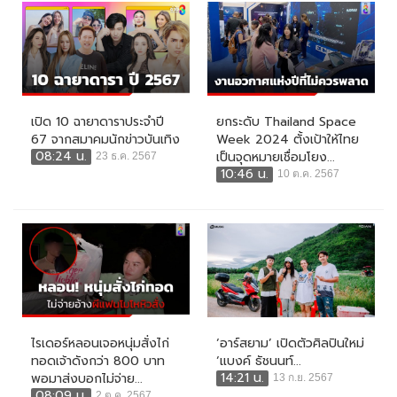
เปิด 10 ฉายาดาราประจำปี
ยกระดับ Thailand Space
67 จากสมาคมนักข่าวบันเทิง
Week 2024 ตั้งเป้าให้ไทย
08:24 น.
เป็นจุดหมายเชื่อมโยง...
23 ธ.ค. 2567
10:46 น.
10 ต.ค. 2567
ไรเดอร์หลอนเจอหนุ่มสั่งไก่
‘อาร์สยาม’ เปิดตัวศิลปินใหม่
ทอดเจ้าดังกว่า 800 บาท
‘แบงค์ ธัชนนท์...
14:21 น.
พอมาส่งบอกไม่จ่าย...
13 ก.ย. 2567
08:09 น.
2 ต.ค. 2567