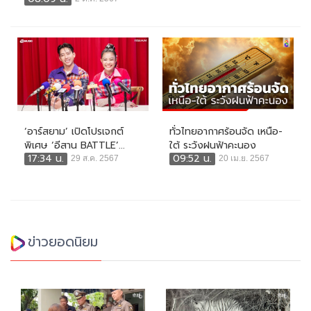
‘อาร์สยาม’ เปิดโปรเจกต์
ทั่วไทยอากาศร้อนจัด เหนือ-
พิเศษ ‘อีสาน BATTLE’...
ใต้ ระวังฝนฟ้าคะนอง
17:34 น.
09:52 น.
29 ส.ค. 2567
20 เม.ย. 2567
ข่าวยอดนิยม