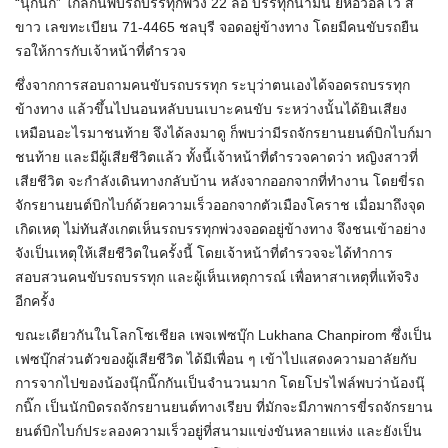
“
นุ๊ก
นิ๊ก
” ใกล้กันพบรถบรรทุกพ่วง 22 ล้อ บรรทุกน้ำมัน ยี่ห้อวอลโว่ สี
ขาว เลขทะเบียน 71-4465 ชลบุรี จอดอยู่ข้างทาง โดยมีคนขับรถยืน
รอให้การกับเจ้าหน้าที่ตำรวจ
ซึ่งจากการสอบถามคนขับรถบรรทุก ระบุว่าตนเองได้จอดรถบรรทุก
ข้างทาง แล้วขึ้นไปนอนหลับบนเบาะคนขับ ระหว่างนั้นได้ยินเสียง
เหมือนอะไรมาชนท้าย จึงได้ลงมาดู ก็พบว่ามีรถจักรยานยนต์
บิ
ก
ไบ
ก์
มา
ชนท้าย และมีผู้เสียชีวิตแล้ว ทั้งนี้เจ้าหน้าที่ตำรวจคาดว่า หญิงสาวที่
เสียชีวิต จะกำลังเดินทางกลับบ้าน หลังจากออกจากที่ทำงาน โดยขี่รถ
จักรยานยนต์
บิ
ก
ไบ
ก์
ด้วยความเร็วออกจากตัวเมืองโคราช เมื่อมาถึงจุด
เกิดเหตุ ไม่ทันสังเกตเห็นรถบรรทุกพ่วงจอดอยู่ข้างทาง จึงชนเข้าอย่าง
จังเป็นเหตุให้เสียชีวิตในครั้งนี้ โดยเจ้าหน้าที่ตำรวจจะได้ทำการ
สอบสวนคนขับรถบรรทุก และผู้เห็นเหตุการณ์ เพื่อหาสาเหตุที่แท้จริง
อีกครั้ง
ขณะเดียวกันในโลกโซเชียล เพจเฟซบุ๊ก Lukhana Chanpirom ซึ่งเป็น
เฟซบุ๊กส่วนตัวของผู้เสียชีวิต ได้มีเพื่อน ๆ เข้าไปแสดงความอาลัยกับ
การจากไปของน้อง
นุ๊ก
นิ๊ก
กันเป็นจำนวนมาก โดยโปรไฟล์พบว่าน้อง
นุ๊
ก
นิ๊ก
เป็นนักบิดรถจักรยานยนต์ทางเรียบ ที่มักจะมีภาพการขี่รถจักรยาน
ยนต์
บิ
ก
ไบ
ก์
ประลองความเร็วอยู่ที่สนามแข่งขันหลายแห่ง และยังเป็น