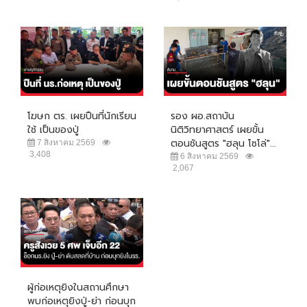
โฆษก ตร. เผยปืนที่นักเรียน
รอง ผอ.สถาบัน
ใช้ เป็นของปู่
นิติวิทยาศาสตร์ เผยขั้น
ตอนชันสูตร "ฮลุน โซโล่"...
7 สิงหาคม 2569
3,408
6 สิงหาคม 2569
2,067
ผู้ก่อเหตุยิงในสถานศึกษา
พบก่อเหตุยิงปู่-ย่า ก่อนบุก