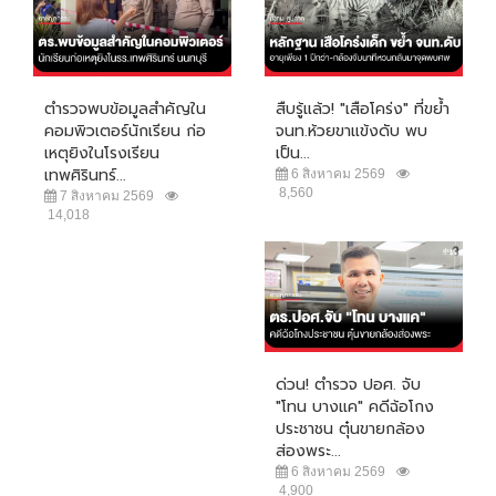
ตำรวจพบข้อมูลสำคัญใน
สืบรู้แล้ว! "เสือโคร่ง" ที่ขย้ำ
คอมพิวเตอร์นักเรียน ก่อ
จนท.ห้วยขาแข้งดับ พบ
เหตุยิงในโรงเรียน
เป็น...
เทพศิรินทร์...
6 สิงหาคม 2569
8,560
7 สิงหาคม 2569
14,018
ด่วน! ตำรวจ ปอศ. จับ
"โทน บางแค" คดีฉ้อโกง
ประชาชน ตุ๋นขายกล้อง
ส่องพระ...
6 สิงหาคม 2569
4,900