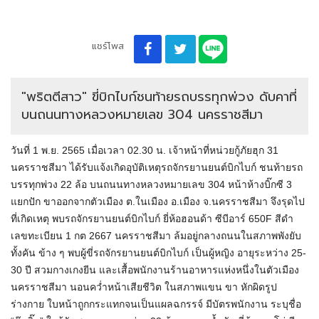
แชร์โพส
"พริตตีสาว" ขี่บิกไบก์ชนท้ายรถบรรทุกพ่วง ดับคาที่
บนถนนทางหลวงหมายเลข 304 นครราชสีมา
วันที่ 1 พ.ย. 2565 เมื่อเวลา 02.30 น. เจ้าหน้าที่หน่วยกู้ภัยฮุก 31
นครราชสีมา ได้รับแจ้งเกิดอุบัติเหตุรถจักรยานยนต์
บิ
ก
ไบ
ก์
ชนท้ายรถ
บรรทุกพ่วง 22 ล้อ บนถนนทางหลวงหมายเลข 304 หน้าห้างบิ๊กซี 3
แยกปัก ขาออกจากตัวเมือง
ต
.ในเมือง
อ
.เมือง
จ
.นครราชสีมา จึง
รุด
ไป
ที่เกิดเหตุ พบรถจักรยานยนต์
บิ
ก
ไบ
ก์
ยี่ห้อฮอนด้า ซีบีอาร์ 650F สีดำ
เลขทะเบียน 1
กต
2667 นครราชสีมา ล้มอยู่กลางถนนในสภาพพังยับ
ทั้งคัน ข้าง ๆ พบ
ผู้
ขี่รถจักรยานยนต์
บิ
ก
ไบ
ก์
เป็นผู้หญิง อายุระหว่าง 25-
30 ปี สวมกางเกงยีน และเสื้อพนักงานร้านอาหารแห่งหนึ่งในตัวเมือง
นครราชสีมา นอนคว่ำหน้าเสียชีวิต ในสภาพแขน ขา หักผิดรูป
ร่างกาย ใบหน้าถูกกระแทกจนเป็นแผลฉกรรจ์ มีบัตรพนักงาน ระบุชื่อ